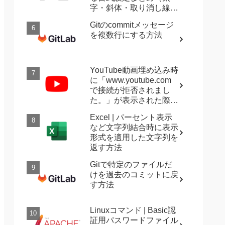
字・斜体・取り消し線・
強調など）
Gitのcommitメッセージ
を複数行にする方法
YouTube動画埋め込み時
に「www.youtube.com
で接続が拒否されまし
た。」が表示された際に
確認すること
Excel | パーセント表示
など文字列結合時に表示
形式を適用した文字列を
返す方法
Gitで特定のファイルだ
けを過去のコミットに戻
す方法
Linuxコマンド | Basic認
証用パスワードファイル