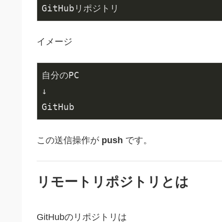
GitHubリポジトリ
イメージ
自分のPC

↓

GitHub
この送信操作が
push
です。
リモートリポジトリとは
GitHubのリポジトリは