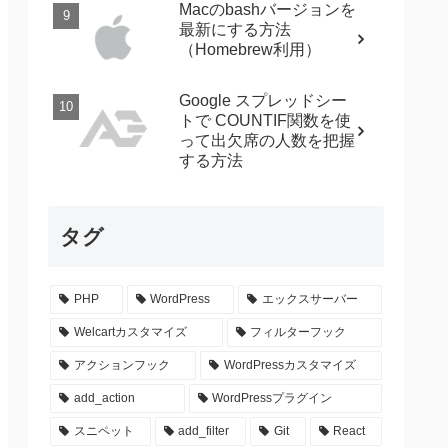
Macのbashバージョンを
最新にする方法
（Homebrew利用）
Google スプレッドシー
トで COUNTIF関数を使
って出欠席の人数を把握
する方法
タグ
PHP
WordPress
エックスサーバー
Welcartカスタマイズ
フィルターフック
アクションフック
WordPressカスタマイズ
add_action
WordPressプラグイン
スニペット
add_filter
Git
React