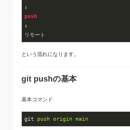
push
↓

リモート
という流れになります。
git pushの基本
基本コマンド
git
push origin main