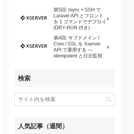
第5回: rsync + SSH で
Laravel API とフロント
を 1 コマンドでデプロイ
(DRY-RUN 付き)
第4回: サブドメイン /
Cron / SSL を Xserver
API で運用する —
idempotent と日次監視
検索
人気記事（週間）