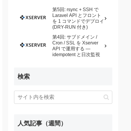
第5回: rsync + SSH で
Laravel API とフロント
を 1 コマンドでデプロイ
(DRY-RUN 付き)
第4回: サブドメイン /
Cron / SSL を Xserver
API で運用する —
idempotent と日次監視
検索
人気記事（週間）