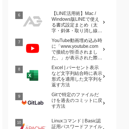
【LINE活用術】Mac /
Windows版LINEで使え
る書式設定まとめ（太
字・斜体・取り消し線・
強調など）
YouTube動画埋め込み時
に「www.youtube.com
で接続が拒否されまし
た。」が表示された際に
確認すること
Excel | パーセント表示
など文字列結合時に表示
形式を適用した文字列を
返す方法
Gitで特定のファイルだ
けを過去のコミットに戻
す方法
Linuxコマンド | Basic認
証用パスワードファイル