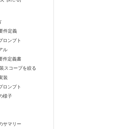
方
 要件定義
プロンプト
アル
要件定義書
実装スコープを絞る
 実装
プロンプト
の様子
のサマリー