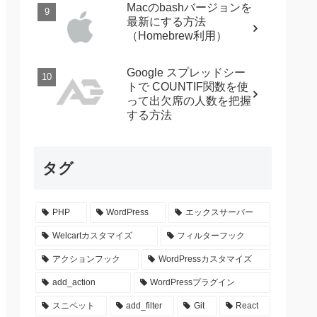
Macのbashバージョンを
最新にする方法
（Homebrew利用）
Google スプレッドシー
トで COUNTIF関数を使
って出欠席の人数を把握
する方法
タグ
PHP
WordPress
エックスサーバー
Welcartカスタマイズ
フィルターフック
アクションフック
WordPressカスタマイズ
add_action
WordPressプラグイン
スニペット
add_filter
Git
React