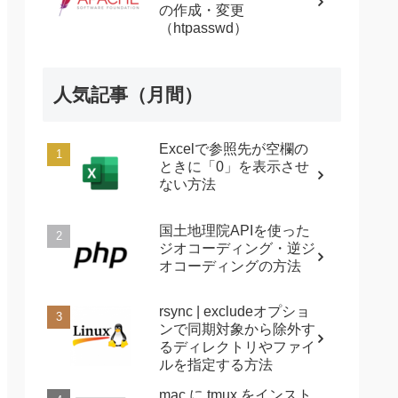
の作成・変更
（htpasswd）
人気記事（月間）
Excelで参照先が空欄の
ときに「0」を表示させ
ない方法
国土地理院APIを使った
ジオコーディング・逆ジ
オコーディングの方法
rsync | excludeオプショ
ンで同期対象から除外す
るディレクトリやファイ
ルを指定する方法
mac に tmux をインスト