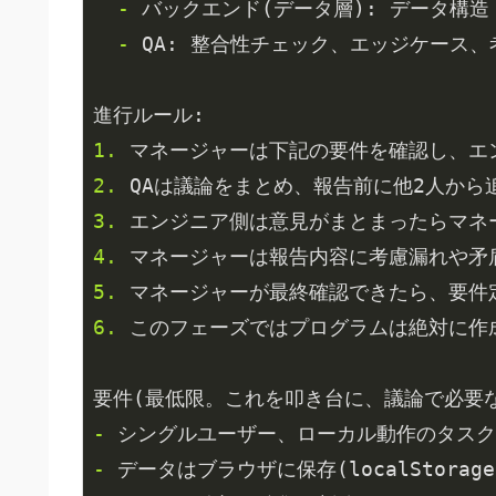
  - 
  - 
QA: 整合性チェック、エッジケース、
1. 
2. 
3. 
4. 
5. 
6. 
このフェーズではプログラムは絶対に作成し
- 
- 