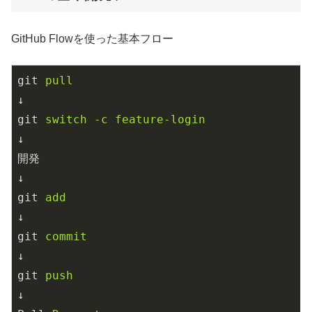
GitHub Flowを使った基本フロー
git
pull
↓
git
switch -c feature-login
↓
開発
↓
git
add
↓
git
commit
↓
git
push
↓