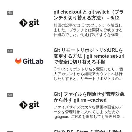
commitを もう少し深く解説します。Git
を理解する上で一番重要なのはステージ
ングとい...
git checkout と git switch（ブラ
Git
ンチを切り替える方法） – 6/12
前回の記事では Gitのブランチ を解説し
ました。ブランチとは開発を分岐させる
仕組みでした。例えば次のような構造に
なります。main ├ login-feature └
payment-featureそれぞれのブランチで独
立して開発できます...
Git リモートリポジトリのURLを
Git
変更する方法｜git remote set-url
で安全に切り替える手順
GitHubでリポジトリ名を変更したり、個
人アカウントから組織アカウントへ移行
したりすると、リモートリポジトリの
URLが変わります。その場合、ローカル
環境の設定も合わせて変更する必要があ
ります。本記事では、既存のローカルリ
Git | ファイルを削除せず管理対象
Git
ポジトリを壊さずに...
から外す git rm –cached
ファイズサイズの大きな動画や画像のデ
ータを管理対象に入れてしまった後で
.gitignore に対象を追加しても管理対象か
ら消えてくれないので、git rm --cached
コマンドを実行して管理対象から外す必
要があります。ファイルを削除...