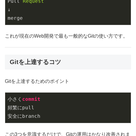
Pull
Request
↓
merge
これが現在のWeb開発で最も一般的なGitの使い方です。
Gitを上達するコツ
Gitを上達するためのポイント
小さく
commit
頻繁にpull

安全にbranch
この3つを意識するだけで、Gitの運用はかなり改善されま