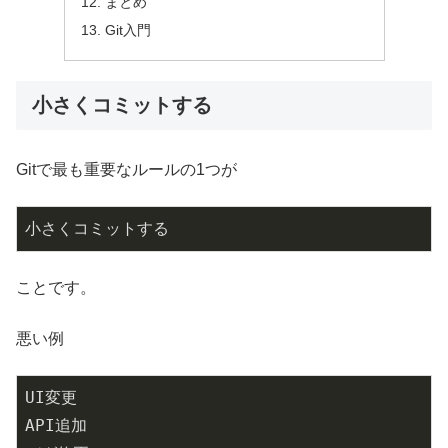
まとめ
Git入門
小さくコミットする
Gitで最も重要なルールの1つが
小さくコミットする
ことです。
悪い例
UI変更

API追加
