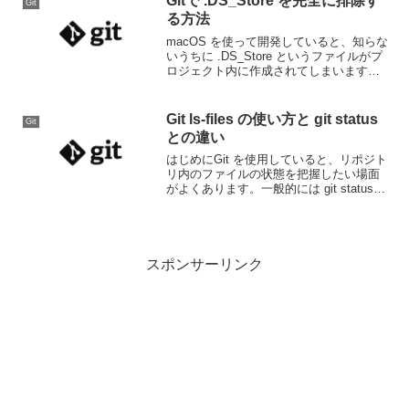
Gitで .DS_Store を完全に排除す
Git
る方法
macOS を使って開発していると、知らな
いうちに .DS_Store というファイルがプ
ロジェクト内に作成されてしまいます。
このファイルは Finder のメタデータを保
存するもので、Git リポジトリには不要で
す。本記事では、.DS_S...
Git ls-files の使い方と git status
Git
との違い
はじめにGit を使用していると、リポジト
リ内のファイルの状態を把握したい場面
がよくあります。一般的には git status
を使うことが多いですが、git ls-files とい
うコマンドを活用すると、より詳細な情
報を取得できます。本記...
スポンサーリンク