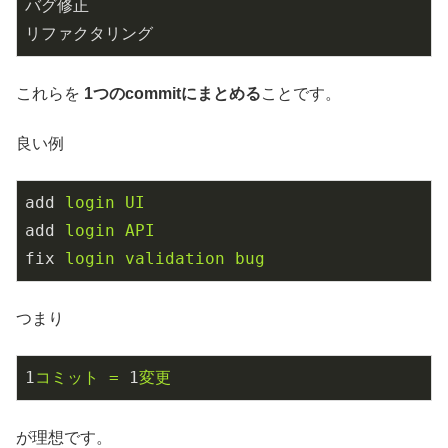
バグ修正

リファクタリング
これらを
1つのcommitにまとめる
ことです。
良い例
add
login UI
add
login API
fix
login validation bug
つまり
1
コミット
=
1
変更
が理想です。