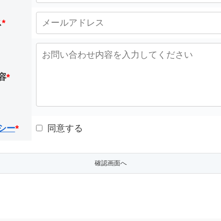
ス
*
容
*
シー
*
同意する