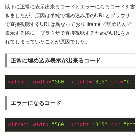
以下に正常に表示出来るコードとエラーになるコードを書
きましたが、原因は単純で埋め込み用のURLとブラウザ
で直接視聴するURLは異なっており iframe で埋め込んで
表示する際に、ブラウザで直接視聴するためのURLを入
れてしまっていたことが原因でした。
正常に埋め込み表示が出来るコード
<
iframe
width
=
"560"
height
=
"315"
src
=
"http
エラーになるコード
<
iframe
width
=
"560"
height
=
"315"
src
=
"http