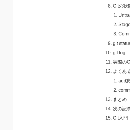
Gitの状
Untr
Stag
Comm
git statu
git log
実際のG
よくあ
add
com
まとめ
次の記
Git入門