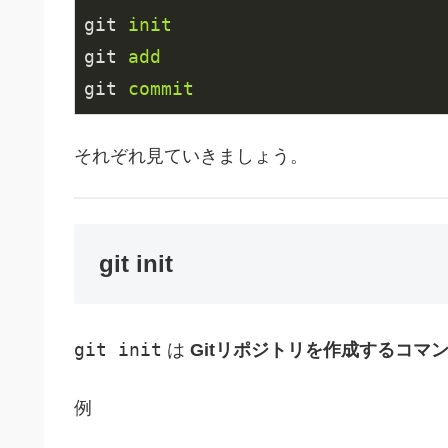
git
init
git
add
git
commit
それぞれ見ていきましょう。
git init
git init
は
Gitリポジトリを作成するコマ
例