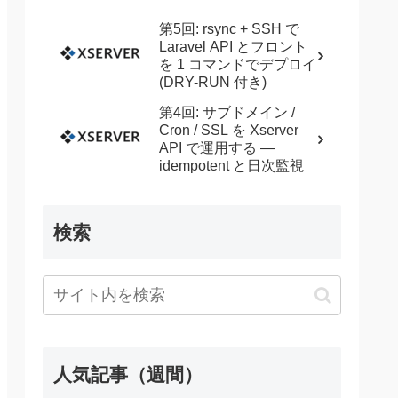
第5回: rsync + SSH で
Laravel API とフロント
を 1 コマンドでデプロイ
(DRY-RUN 付き)
第4回: サブドメイン /
Cron / SSL を Xserver
API で運用する —
idempotent と日次監視
検索
人気記事（週間）