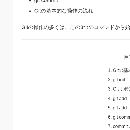
git commit
Gitの基本的な操作の流れ
Gitの操作の多くは、この3つのコマンドから
目
Gitの
git init
Gitリ
git add
git add .
git comm
comm