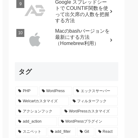
Google スプレッドシー
トで COUNTIF関数を使
って出欠席の人数を把握
する方法
Macのbashバージョンを
最新にする方法
（Homebrew利用）
タグ
PHP
WordPress
エックスサーバー
Welcartカスタマイズ
フィルターフック
アクションフック
WordPressカスタマイズ
add_action
WordPressプラグイン
スニペット
add_filter
Git
React