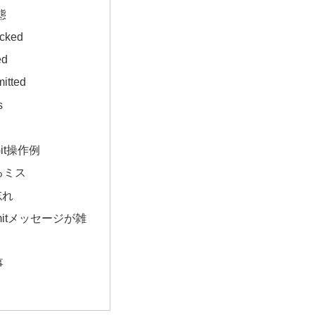
態
acked
ed
itted
s
it操作例
るミス
忘れ
mitメッセージが雑
事