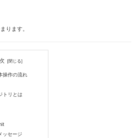
始まります。
次
基本操作の流れ
ポジトリとは
it
itメッセージ