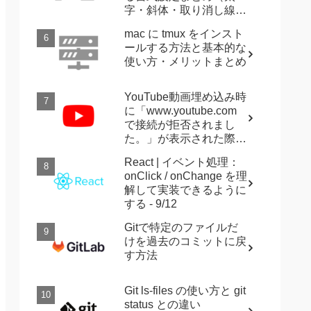
字・斜体・取り消し線・
強調など）
mac に tmux をインスト
ールする方法と基本的な
使い方・メリットまとめ
YouTube動画埋め込み時
に「www.youtube.com
で接続が拒否されまし
た。」が表示された際に
確認すること
React | イベント処理：
onClick / onChange を理
解して実装できるように
する - 9/12
Gitで特定のファイルだ
けを過去のコミットに戻
す方法
Git ls-files の使い方と git
status との違い