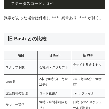
  ステータスコード: 
301
*** 異常あり ***
異常があった場合は件名に
が付く。
旧 Bash との比較
項目
旧 Bash
新 PHP
全サイト共通 1 セッ
スクリプト数
会社別 2 スクリプト
ト
2本（毎時5分・毎時
2本（毎時5分・毎朝9
cron 数
15分）
時）
認証情報の管理
コード直書き
.env
ファイル
毎時（時間帯制限あ
日次（cron スケジュ
サマリー送信
り）
ールで制御）