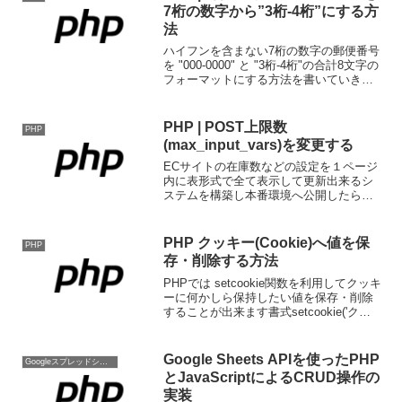
ようにパラメータの...
7桁の数字から”3桁-4桁”にする方
法
ハイフンを含まない7桁の数字の郵便番号
を "000-0000" と "3桁-4桁"の合計8文字の
フォーマットにする方法を書いていきま
す。substrで指定範囲の文字列を取得し
ハイフンありにする//郵便番号$zipcode =
"189850...
PHP | POST上限数
PHP
(max_input_vars)を変更する
ECサイトの在庫数などの設定を１ページ
内に表形式で全て表示して更新出来るシ
ステムを構築し本番環境へ公開したら何
故か動かない現象がありました。原因
は、POST可能な上限数(max_input_vars)
を超える値を送信していため途中からデ
PHP クッキー(Cookie)へ値を保
PHP
ータ...
存・削除する方法
PHPでは setcookie関数を利用してクッキ
ーに何かしら保持したい値を保存・削除
することが出来ます書式setcookie('クッ
キー名', 'クッキー値', 有効期限, 'パス', 'ド
メイン', SSLフラグ);クッキー名'name...
Google Sheets APIを使ったPHP
Googleスプレッドシート
とJavaScriptによるCRUD操作の
実装