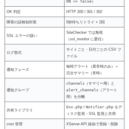
ON => false
）
OK 判定
HTTP 200 / 301 / 302
障害の誤検知対策
5秒待ちリトライ × 2回
SiteChecker では無視
SSL エラーの扱い
（ssl_monitor に委任）
サイトごと・日付ごとの CSV フ
ログ形式
ァイル
毎時アラート（異常時のみ）＋
通知フェーズ
日次サマリー（常時）
channels
（サマリー用）と
通知グループ
alert_channels
（アラート
用）を分離
Env.php
/
Notifier.php
をデ
共有ライブラリ
ィスク監視・SSL 監視と共用
cron 管理
XServer API 経由で登録・削除