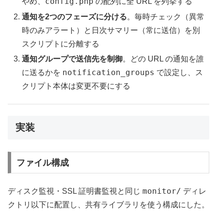
config.php
やめ、
の配列に全 URL を列挙する
通知を2つのフェーズに分ける
。毎時チェック（異常
時のみアラート）と日次サマリー（常に送信）を別
スクリプトに分離する
通知グループで送信先を制御
。どの URL の通知を誰
notification_groups
に送るかを
で設定し、ス
クリプト本体は変更不要にする
実装
ファイル構成
monitor/
ディスク監視・SSL 証明書監視と同じ
ディレ
クトリ以下に配置し、共有ライブラリを使う構成にした。