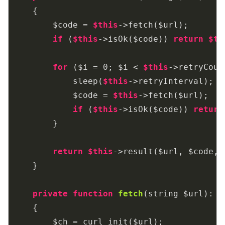
{

        $code = 
$this
->fetch($url);

if
 (
$this
->isOk($code)) 
return
$th
for
 ($i = 
0
; $i < 
$this
->retryCoun
            sleep(
$this
->retryInterval);

            $code = 
$this
->fetch($url);

if
 (
$this
->isOk($code)) 
return
        }

return
$this
->result($url, $code, 
    }

private
function
fetch
(string $url)
: 
i
{

        $ch = curl_init($url);
