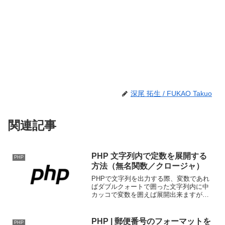
深尾 拓生 / FUKAO Takuo
関連記事
PHP 文字列内で定数を展開する
PHP
方法（無名関数／クロージャ）
PHPで文字列を出力する際、変数であれ
ばダブルクォートで囲った文字列内に中
カッコで変数を囲えば展開出来ますが、
同様の方法で定数を展開することが出来
ません。パラメータの内容をそのまま返
す無名関数(クロージャ)を用意する以下の
PHP | 郵便番号のフォーマットを
PHP