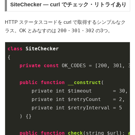
SiteChecker — curl でチェック・リトライあり
HTTP ステータスコードを curl で取得するシンプルなク
200
301
302
ラス。OK とみなすのは
・
・
の3つ。
class
SiteChecker
{

private
const
 OK_CODES = [
200
, 
301
, 
30
public
function
__construct
(

        private int $timeout       = 
30
,

        private int $retryCount    = 
2
,

        private int $retryInterval = 
5
    )
{}

public
function
check
(string $url)
: 
ar