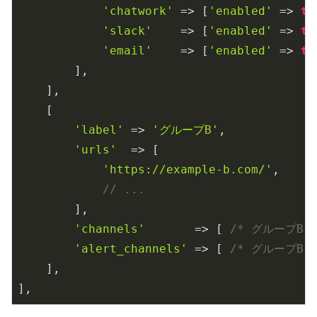
'chatwork'
 => [
'enabled'
 => 
tr
'slack'
    => [
'enabled'
 => 
tr
'email'
    => [
'enabled'
 => 
tr
        ],

    ],

    [

'label'
 => 
'グループB'
,

'urls'
  => [

'https://example-b.com/'
,

// ...
        ],

'channels'
       => [ 
/* グループB 
'alert_channels'
 => [ 
/* グループB 
    ],

],