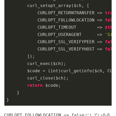
        curl_setopt_array($ch, [

            CURLOPT_RETURNTRANSFER => 
true
            CURLOPT_FOLLOWLOCATION => 
fals
            CURLOPT_TIMEOUT        => 
$thi
            CURLOPT_USERAGENT      => 
'Sit
            CURLOPT_SSL_VERIFYPEER => 
fals
            CURLOPT_SSL_VERIFYHOST => 
fals
        ]);

        curl_exec($ch);

        $code = (int)curl_getinfo($ch, CURL
        curl_close($ch);

return
 $code;

    }

}
CURLOPT_FOLLOWLOCATION => false
にしている点