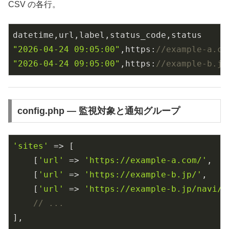
CSV の各行。
"2026-04-24 09:05:00"
,https:
//example-a.
"2026-04-24 09:05:00"
,https:
//example-b.
config.php — 監視対象と通知グループ
'sites'
 => [

    [
'url'
 => 
'https://example-a.com/'
,   
    [
'url'
 => 
'https://example-b.jp/'
,    
    [
'url'
 => 
'https://example-b.jp/navi/'
// ...
],
