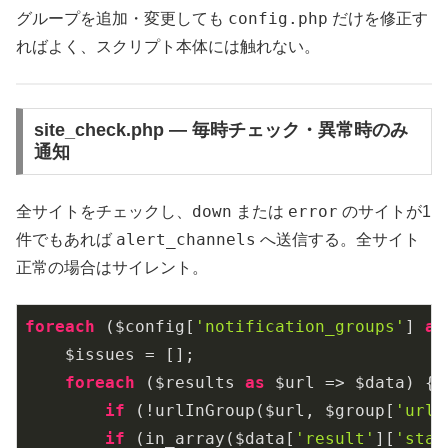
config.php
グループを追加・変更しても
だけを修正す
ればよく、スクリプト本体には触れない。
site_check.php — 毎時チェック・異常時のみ
通知
down
error
全サイトをチェックし、
または
のサイトが1
alert_channels
件でもあれば
へ送信する。全サイト
正常の場合はサイレント。
foreach
 ($config[
'notification_groups'
] 
as
    $issues = [];

foreach
 ($results 
as
 $url => $data) {

if
 (!urlInGroup($url, $group[
'urls
if
 (in_array($data[
'result'
][
'stat