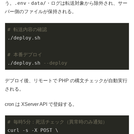
.env
data/
う。
・
・ログは転送対象から除外され、サー
バー側のファイルが保持される。
# 転送内容の確認
./deploy.sh

# 本番デプロイ
./deploy.sh 
--deploy
デプロイ後、リモートで PHP の構文チェックが自動実行
される。
cron は XServer API で登録する。
# 毎時5分：死活チェック（異常時のみ通知）
curl -s -X POST \
