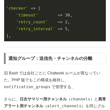
'checker'
 => [

'timeout'
        => 
30
,

'retry_count'
    => 
2
,

'retry_interval'
 => 
5
,

],
通知グループ：送信先・チャンネルの分離
旧 Bash では会社ごとに Chatwork ルームが異なってい
た。PHP 版でもこの構成を維持し、
notification_groups
で管理する。
channels
さらに、
日次サマリー用チャンネル
（
）と
異常
alert_channels
アラート用チャンネル
（
）を同じグル