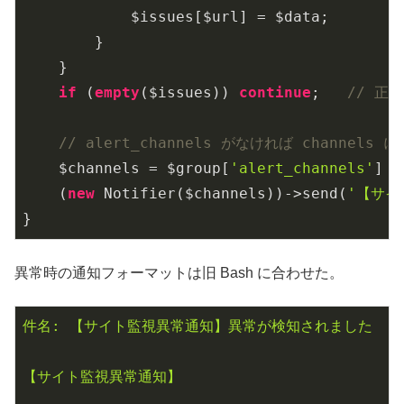
            $issues[$url] = $data;

        }

    }

if
 (
empty
($issues)) 
continue
;   
// 正
// alert_channels がなければ channels
    $channels = $group[
'alert_channels'
] ?
    (
new
 Notifier($channels))->send(
'【サイ
}
異常時の通知フォーマットは旧 Bash に合わせた。
件名:
【サイト監視異常通知】異常が検知されました
【サイト監視異常通知】