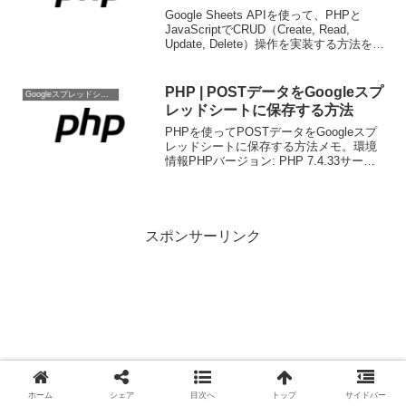
Google Sheets APIを使って、PHPと
JavaScriptでCRUD（Create, Read,
Update, Delete）操作を実装する方法を紹
介します。必要なものGoogleアカウント
Composer（PHPの依存管理...
PHP | POSTデータをGoogleスプ
Googleスプレッドシート
レッドシートに保存する方法
PHPを使ってPOSTデータをGoogleスプ
レッドシートに保存する方法メモ。環境
情報PHPバージョン: PHP 7.4.33サーバ
ー: エックスサーバー（x10）必要なファ
イルconfig.php - Google API認証情報を含
むフ...
スポンサーリンク
ホーム
シェア
目次へ
トップ
サイドバー