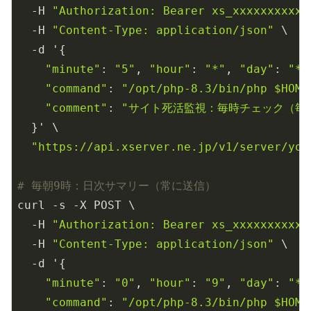
  -H 
"Authorization: Bearer xs_xxxxxxxxxx"
  -H 
"Content-Type: application/json"
 \

  -d '{

"minute"
: 
"5"
, 
"hour"
: 
"*"
, 
"day"
: 
"*"
"command"
: 
"/opt/php-8.3/bin/php $HOME
"comment"
: 
"サイト死活監視：毎時チェック（毎
  }' \

"https://api.xserver.ne.jp/v1/server/you
# 毎朝9時：日次サマリー（常に送信）
curl -s -X POST \

  -H 
"Authorization: Bearer xs_xxxxxxxxxx"
  -H 
"Content-Type: application/json"
 \

  -d '{

"minute"
: 
"0"
, 
"hour"
: 
"9"
, 
"day"
: 
"*"
"command"
: 
"/opt/php-8.3/bin/php $HOME