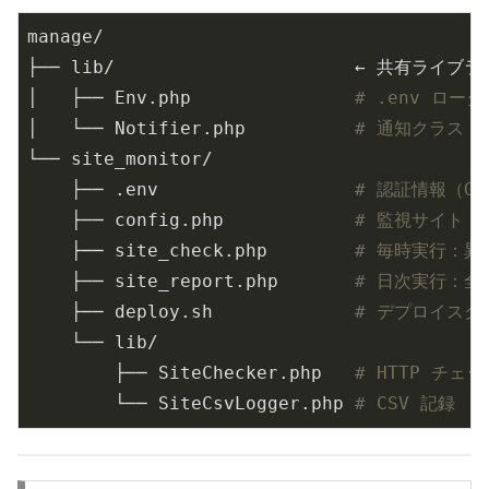
manage/

├── lib/                      ← 共有ラ
│   ├── Env.php               
# .env ローダ
│   └── Notifier.php          
# 通知クラス（メー
└── site_monitor/

    ├── .env                  
# 認証情報（Gi
    ├── config.php            
# 監視サイト
    ├── site_check.php        
# 毎時実行：異
    ├── site_report.php       
# 日次実行：全
    ├── deploy.sh             
# デプロイスク
    └── lib/

        ├── SiteChecker.php   
# HTTP チェ
        └── SiteCsvLogger.php 
# CSV 記録