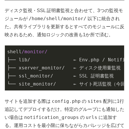
ディスク監視・SSL 証明書監視と合わせて、3つの監視モ
/home/shell/monitor/
ジュールが
以下に統合され
た。共有ライブラリを更新するとすべてのモジュールに反
映されるため、通知ロジックの改善も1か所で済む。
shell
/monitor/
├── lib/               ← Env.php / Notifi
├── xserver_monitor/   ← ディスク使用量監視

├── ssl_monitor/       ← SSL 証明書監視

└── site_monitor/      ← サイト死活監視（今回
config.php
sites
サイトを追加する際は
の
配列に1行
追記してデプロイするだけ。特定のグループにも通知した
notification_groups
urls
い場合は
の
に追加す
る。運用コストを最小限に保ちながらカバレッジを広げて