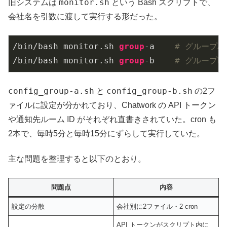
monitor.sh
旧システムは
という Bash スクリプトで、
会社名を引数に渡して実行する形だった。
/bin/bash monitor.sh 
group
-a    
# グループ
/bin/bash monitor.sh 
group
-b    
# グループ
config_group-a.sh
config_group-b.sh
と
の2フ
ァイルに設定が分かれており、Chatwork の API トークン
や通知先ルーム ID がそれぞれ直書きされていた。cron も
2本で、毎時5分と毎時15分にずらして実行していた。
主な問題を整理すると以下のとおり。
問題点
内容
設定の分散
会社別に2ファイル・2 cron
API トークンがスクリプト内に