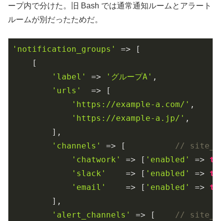
ープ内で分けた。旧 Bash では通常通知ルームとアラート
ルームが別だったためだ。
'notification_groups'
 => [

    [

'label'
 => 
'グループA'
,

'urls'
  => [

'https://example-a.com/'
,

'https://example-a.jp/'
,

        ],

'channels'
 => [          
// site
'chatwork'
 => [
'enabled'
 => 
tr
'slack'
    => [
'enabled'
 => 
tr
'email'
    => [
'enabled'
 => 
tr
        ],

'alert_channels'
 => [    
// site