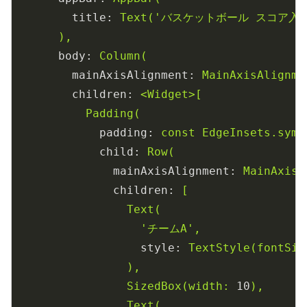
title:
Text('バスケットボール
スコア入力
),
body:
Column(
mainAxisAlignment:
MainAxisAlignme
children:
<Widget>[
Padding(
padding:
const
EdgeInsets.symm
child:
Row(
mainAxisAlignment:
MainAxisA
children:
[
Text(
'チームA'
,
style:
TextStyle(fontSiz
),
SizedBox(width:
10
),
Text(