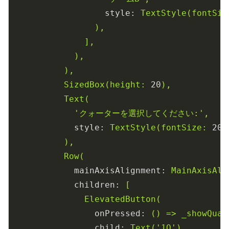
style:
TextStyle(fontSiz
),
],
),
),
SizedBox(height:
20
),
Text(
'クォーターを選択してください:'
,
style:
TextStyle(fontSize:
20
)
),
Row(
mainAxisAlignment:
MainAxisAli
children:
[
ElevatedButton(
onPressed:
()
=>
_showQuar
child:
Text('1Q'),