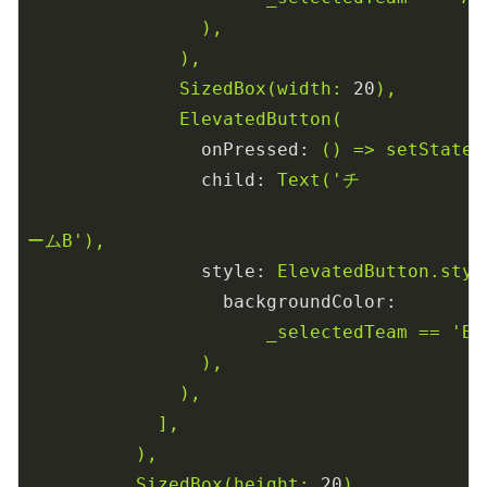
),
),
SizedBox(width:
20
),
ElevatedButton(
onPressed:
()
=>
setState(
child:
Text('チ
ームB'),
style:
ElevatedButton.styl
backgroundColor:
_selectedTeam
==
'B'
),
),
],
),
SizedBox(height:
20
),