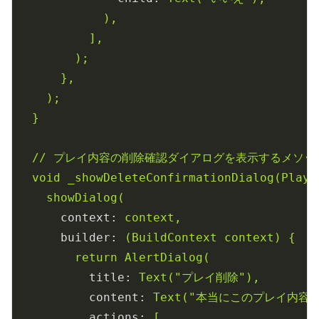
),
],
);
},
);
}
//
プレイ内容の削除確認ダイアログを表示するメソッ
void
_showDeleteConfirmationDialog(PlayE
showDialog(
context:
context,
builder:
(BuildContext
context)
{
return
AlertDialog(
title:
Text("プレイ削除"),
content:
Text("本当にこのプレイ内容
actions:
[