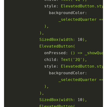
style:
ElevatedButton.styl
backgroundColor:
_selectedQuarter
==
),
),
SizedBox(width:
10
),
ElevatedButton(
onPressed:
()
=>
_showQuar
child:
Text('2Q'),
style:
ElevatedButton.styl
backgroundColor:
_selectedQuarter
==
),
),
SizedBox(width:
10
),
ElevatedButton(