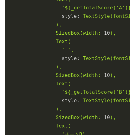
'${_getTotalScore('
A')}'
style:
TextStyle(fontSiz
),
SizedBox(width:
10
),
Text(
'-'
,
style:
TextStyle(fontSiz
),
SizedBox(width:
10
),
Text(
'${_getTotalScore('
B')}'
style:
TextStyle(fontSiz
),
SizedBox(width:
10
),
Text(
'チームB'
,