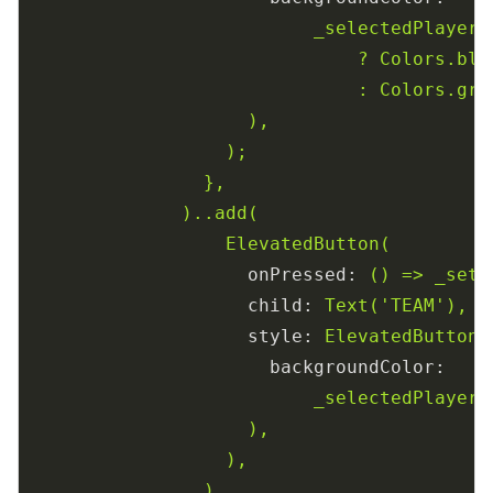
_selectedPlayer
?
Colors.blu
:
Colors.gre
),
);
},
)..add(
ElevatedButton(
onPressed:
()
=>
_setP
child:
Text('TEAM'),
style:
ElevatedButton.
backgroundColor:
_selectedPlayer
),
),
),