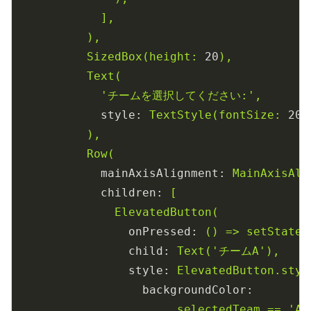
],
),
SizedBox(height:
20
),
Text(
'チームを選択してください:'
,
style:
TextStyle(fontSize:
20
)
),
Row(
mainAxisAlignment:
MainAxisAli
children:
[
ElevatedButton(
onPressed:
()
=>
setState(
child:
Text('チームA'),
style:
ElevatedButton.styl
backgroundColor:
_selectedTeam
==
'A'