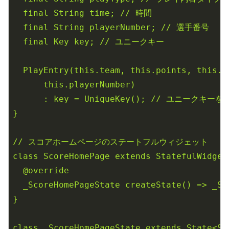
final
String
time;
//
時間
final
String
playerNumber;
//
選手番号
final
Key
key;
//
ユニークキー
PlayEntry(this.team,
this.points,
this.q
this.playerNumber)
:
key
=
UniqueKey();
//
ユニークキーを
}
//
スコアホームページのステートフルウィジェット
class
ScoreHomePage
extends
StatefulWidget
@override
_ScoreHomePageState
createState()
=>
_Sc
}
class
_ScoreHomePageState
extends
State<Sc