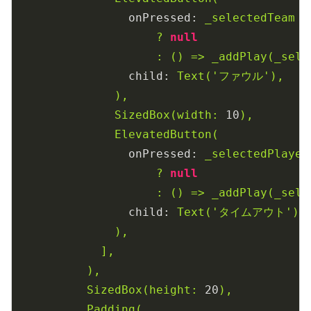
onPressed:
_selectedTeam
=
?
null
:
()
=>
_addPlay(_sele
child:
Text('ファウル'),
),
SizedBox(width:
10
),
ElevatedButton(
onPressed:
_selectedPlayer
?
null
:
()
=>
_addPlay(_sele
child:
Text('タイムアウト'),
),
],
),
SizedBox(height:
20
),
Padding(