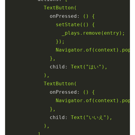
TextButton(
onPressed:
()
{
setState(()
{
_plays.remove(entry);
});
Navigator.of(context).pop(
},
child:
Text("はい"),
),
TextButton(
onPressed:
()
{
Navigator.of(context).pop(
},
child:
Text("いいえ"),
),
],