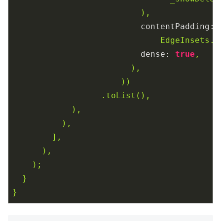
),
contentPadding:
EdgeInsets.s
dense:
true
,
),
))
.toList(),
),
),
],
),
);
}
}