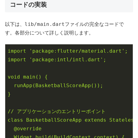
コードの実装
lib/main.dart
以下は、
ファイルの完全なコードで
す。各部分について詳しく説明します。
import
'package:flutter/material.dart'
;
import
'package:intl/intl.dart'
;
void
main()
{
runApp(BasketballScoreApp());
}
//
アプリケーションのエントリーポイント
class
BasketballScoreApp
extends
Stateless
@override
Widget
build(BuildContext
context)
{