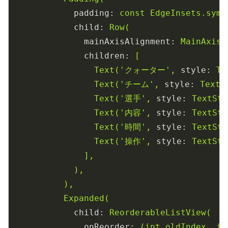
padding:
const
EdgeInsets.symm
child:
Row(
mainAxisAlignment:
MainAxisA
children:
[
Text('クォーター',
style:
Te
Text('チーム',
style:
TextS
Text('選手',
style:
TextSty
Text('内容',
style:
TextSty
Text('時間',
style:
TextSty
Text('操作',
style:
TextSty
],
),
),
Expanded(
child:
ReorderableListView(
onReorder:
(int
oldIndex,
in