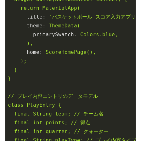
return
MaterialApp(
title:
'バスケットボール スコア入力アプリ'
theme:
ThemeData(
primarySwatch:
Colors.blue,
),
home:
ScoreHomePage(),
);
}
}
//
プレイ内容エントリのデータモデル
class
PlayEntry
{
final
String
team;
//
チーム名
final
int
points;
//
得点
final
int
quarter;
//
クォーター
final
String
playType;
//
プレイ内容タイプ