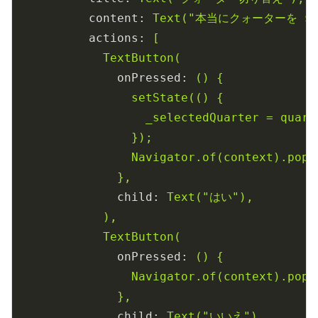
content:
Text("本当にクォーターを
$
actions:
[
TextButton(
onPressed:
()
{
setState(()
{
_selectedQuarter
=
quart
});
Navigator.of(context).pop(
},
child:
Text("はい"),
),
TextButton(
onPressed:
()
{
Navigator.of(context).pop(
},
child:
Text("いいえ"),