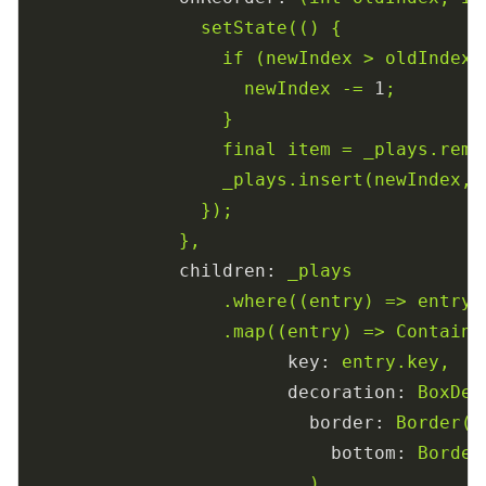
setState(()
{
if
(newIndex
>
oldIndex)
newIndex
-=
1
;
}
final
item
=
_plays.remo
_plays.insert(newIndex,
});
},
children:
_plays
.where((entry)
=>
entry.
.map((entry)
=>
Containe
key:
entry.key,
decoration:
BoxDec
border:
Border(
bottom:
Border
),