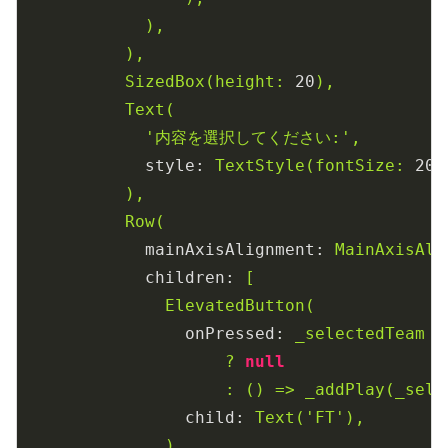
),
),
SizedBox(height:
20
),
Text(
'内容を選択してください:'
,
style:
TextStyle(fontSize:
20
)
),
Row(
mainAxisAlignment:
MainAxisAli
children:
[
ElevatedButton(
onPressed:
_selectedTeam
=
?
null
:
()
=>
_addPlay(_sele
child:
Text('FT'),
),