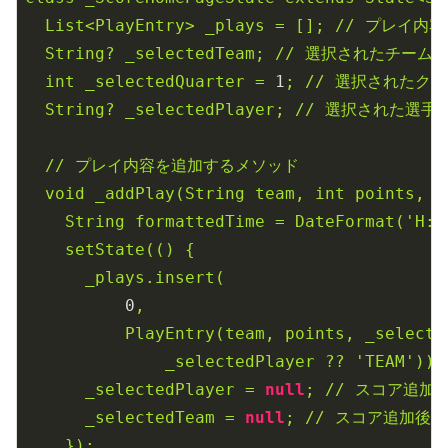
List<PlayEntry>
_plays
=
[];
//
プレイ内容
String?
_selectedTeam;
//
選択されたチーム
int
_selectedQuarter
=
1
;
//
選択されたクォ
String?
_selectedPlayer;
//
選択された選手
//
プレイ内容を追加するメソッド
void
_addPlay(String
team,
int
points,
S
String
formattedTime
=
DateFormat('H:m
setState(()
{
_plays.insert(
0
,
PlayEntry(team,
points,
_selecte
_selectedPlayer
??
'TEAM'
));
_selectedPlayer
=
null
;
//
スコア追加
_selectedTeam
=
null
;
//
スコア追加後に
});