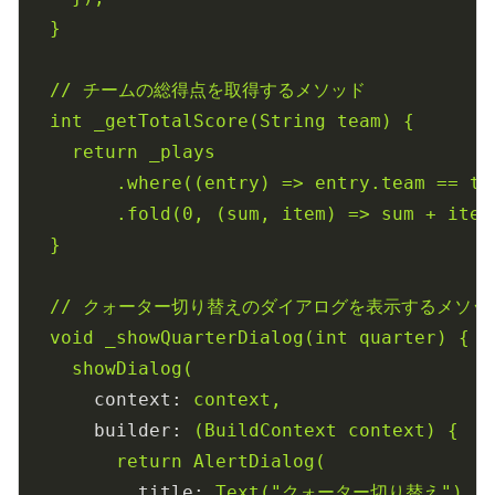
}
//
チームの総得点を取得するメソッド
int
_getTotalScore(String
team)
{
return
_plays
.where((entry)
=>
entry.team
==
te
.fold(0,
(sum,
item)
=>
sum
+
item
}
//
クォーター切り替えのダイアログを表示するメソッ
void
_showQuarterDialog(int
quarter)
{
showDialog(
context:
context,
builder:
(BuildContext
context)
{
return
AlertDialog(
title:
Text("クォーター切り替え"),