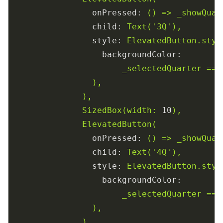
onPressed:
()
=>
_showQuar
child:
Text('3Q'),
style:
ElevatedButton.styl
backgroundColor:
_selectedQuarter
==
),
),
SizedBox(width:
10
),
ElevatedButton(
onPressed:
()
=>
_showQuar
child:
Text('4Q'),
style:
ElevatedButton.styl
backgroundColor:
_selectedQuarter
==
),
),