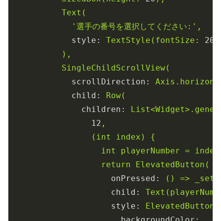
Text(
'選手の番号を選択してください:'
,
style:
TextStyle(fontSize:
20
)
),
SingleChildScrollView(
scrollDirection:
Axis.horizont
child:
Row(
children:
List<Widget>.gener
12
,
(int
index)
{
int
playerNumber
=
index
return
ElevatedButton(
onPressed:
()
=>
_setP
child:
Text(playerNumb
style:
ElevatedButton.
backgroundColor: