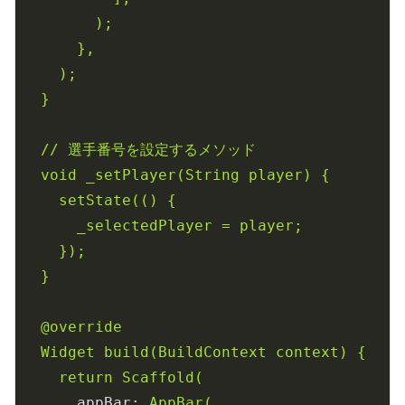
);
},
);
}
//
選手番号を設定するメソッド
void
_setPlayer(String
player)
{
setState(()
{
_selectedPlayer
=
player;
});
}
@override
Widget
build(BuildContext
context)
{
return
Scaffold(
appBar:
AppBar(