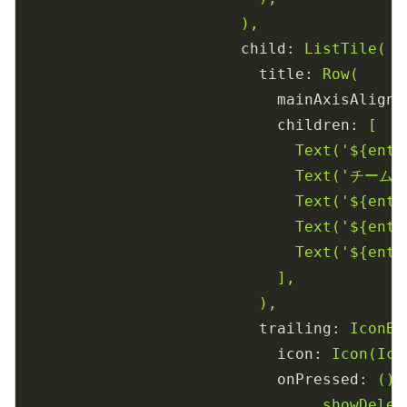
),
child:
ListTile(
title:
Row(
mainAxisAlignm
children:
[
Text('${entr
Text('チーム${
Text('${entr
Text('${entr
Text('${entr
],
),
trailing:
IconBu
icon:
Icon(Ico
onPressed:
()
_showDelet