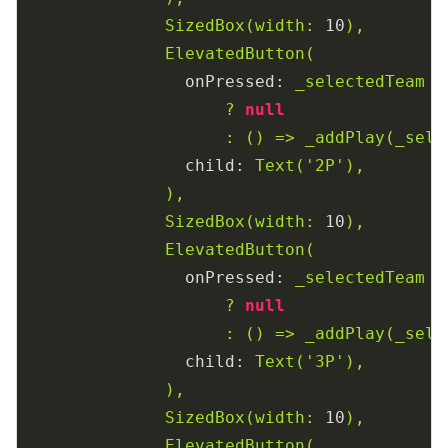
SizedBox(width:
10
),
ElevatedButton(
onPressed:
_selectedTeam
=
?
null
:
()
=>
_addPlay(_sele
child:
Text('2P'),
),
SizedBox(width:
10
),
ElevatedButton(
onPressed:
_selectedTeam
=
?
null
:
()
=>
_addPlay(_sele
child:
Text('3P'),
),
SizedBox(width:
10
),
ElevatedButton(