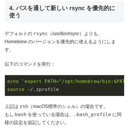
4. パスを通して新しい rsync を優先的に
使う
rsync
デフォルトの
（/usr/bin/rsync）よりも、
Homebrew のバージョンを優先的に使えるようにしま
す。
以下のコマンドを実行：
echo
'export PATH="/opt/homebrew/bin:$PATH
source
 ~/.zprofile
zsh
上記は
（macOS標準のシェル）の場合です。
bash
.bash_profile
もし
を使っている場合は、
に同
様の設定を追記してください。