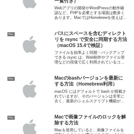
一覧付き）
Webアプリの開発やWordPressの動作確
認など、PHPを必要とする場面は数多く
あります。MacではHomebrewを使えば、
最新バージョンのPHPを簡単にインスト
ール可能です。この記事では、Homebrew
でPHPをインストールする手...
パスにスペースを含むディレクト
Mac
リを rsync で安全に同期する方法
（macOS 15.4で検証）
ファイルを効率よく同期・バックアップ
できる rsync は、Web制作やファイル管
理などの現場で広く利用されているコマ
ンドです。ただし、ディレクトリパスに
スペースが含まれていると、意図しない
エラーが発生することがあります。この
Macのbashバージョンを最新に
Mac
記事では、ma...
する方法（Homebrew利用）
macOS にはデフォルトで bash が搭載さ
れていますが、そのバージョンは非常に
古く、最新のシェルスクリプト機能が使
えません。本記事では、Homebrew を使
って bash の最新バージョンをインスト
ールし、必要に応じてログインシェル...
Macで画像ファイルのロックを解
Mac
除する方法
Macを使用していると、画像ファイルを