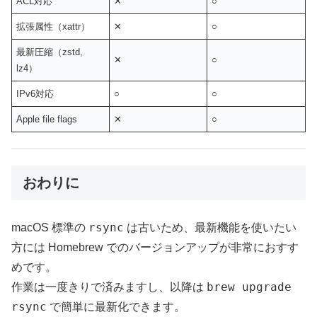
ACL対応
✕
○
拡張属性（xattr）
✕
○
最新圧縮（zstd,
✕
○
lz4）
IPv6対応
○
○
Apple file flags
✕
○
おわりに
rsync
macOS 標準の
は古いため、最新機能を使いたい
方には Homebrew でのバージョンアップが非常におすす
めです。
brew upgrade
作業は一度きりで済みますし、以降は
rsync
で簡単に最新化できます。