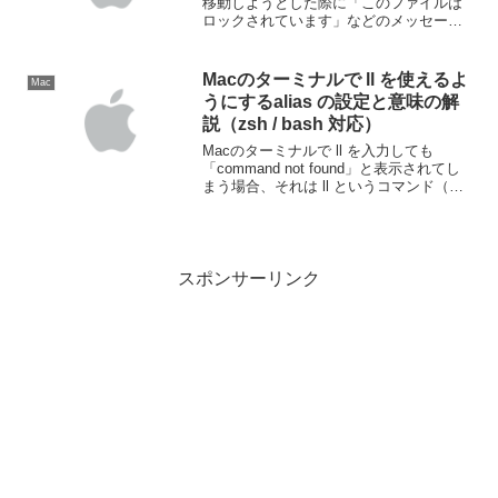
移動しようとした際に「このファイルは
ロックされています」などのメッセージ
が表示され、移動や削除ができないこと
があります。この記事では、Macでロッ
クがかかったファイルを解除する方法に
Macのターミナルで ll を使えるよ
Mac
ついて詳しく解説しま...
うにするalias の設定と意味の解
説（zsh / bash 対応）
Macのターミナルで ll を入力しても
「command not found」と表示されてし
まう場合、それは ll というコマンド（エ
イリアス）が自分のシェル設定に定義さ
れていないためです。この記事では、
macOSで使用される主要な2種類の...
スポンサーリンク