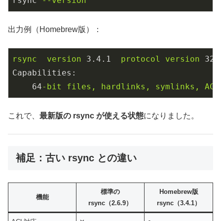
rsync
--version
出力例（Homebrew版）：
rsync
version
3.4
.1
protocol
version
32
Capabilities:
64
-bit
files,
hardlinks,
symlinks,
ACL
これで、
最新版の rsync が使える状態
になりました。
補足：古い rsync との違い
標準の
Homebrew版
機能
rsync（2.6.9）
rsync（3.4.1）