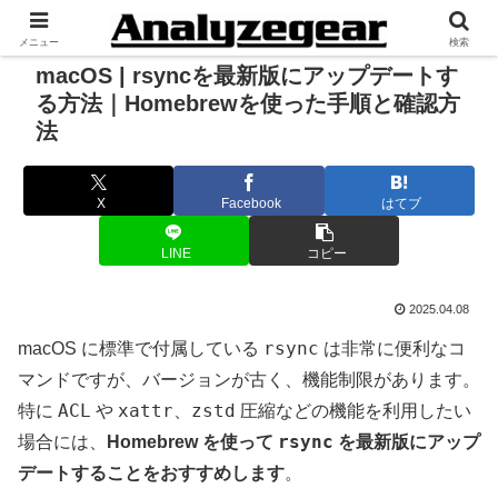
メニュー
検索
macOS | rsyncを最新版にアップデートす
る方法｜Homebrewを使った手順と確認方
法
X
Facebook
はてブ
LINE
コピー
2025.04.08
rsync
macOS に標準で付属している
は非常に便利なコ
マンドですが、バージョンが古く、機能制限があります。
ACL
xattr
zstd
特に
や
、
圧縮などの機能を利用したい
rsync
場合には、
Homebrew を使って
を最新版にアップ
デートすることをおすすめします
。