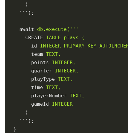
)
''');
await
db.execute('''
CREATE
TABLE plays (
id
INTEGER PRIMARY KEY AUTOINCREME
team
TEXT,
points
INTEGER,
quarter
INTEGER,
playType
TEXT,
time
TEXT,
playerNumber
TEXT,
gameId
INTEGER
)
''');
}