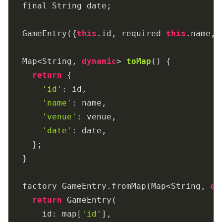
  final String date;

  GameEntry({
this
.id, required 
this
.name, 
Map<String, 
dynamic
> 
toMap
(
)
 {

return
 {

'id'
: id,

'name'
: name,

'venue'
: venue,

'date'
: date,

    };

  }

  factory GameEntry.fromMap(Map<String, 
dy
return
 GameEntry(

      id: map[
'id'
],
