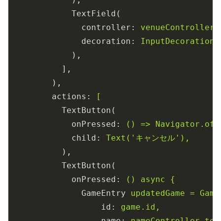
TextField(
controller
: 
venueController,
decoration
: 
InputDecoration
),
],
),
actions
: 
[
TextButton(
onPressed
: 
() => Navigator.of(
child
: 
Text('キャンセル'),
),
TextButton(
onPressed
: 
() async {
GameEntry
updatedGame = Game
id
: 
game.id,
name
: 
nameController.tex