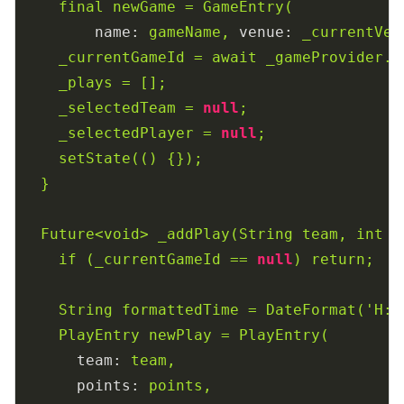
final
newGame
=
GameEntry(
name:
gameName,
venue:
_currentVen
_currentGameId
=
await
_gameProvider.i
_plays
=
[];
_selectedTeam
=
null
;
_selectedPlayer
=
null
;
setState(()
{});
}
Future<void>
_addPlay(String
team,
int
p
if
(_currentGameId
==
null
)
return;
String
formattedTime
=
DateFormat('H:m
PlayEntry
newPlay
=
PlayEntry(
team:
team,
points:
points,