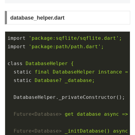
database_helper.dart
import
'package:sqflite/sqflite.dart';
import
'package:path/path.dart';
class
DatabaseHelper {
static
final DatabaseHelper instance = D
static
Database? _database;
DatabaseHelper._privateConstructor();
Future<Database>
get database async => _
Future<Database>
_initDatabase() async {