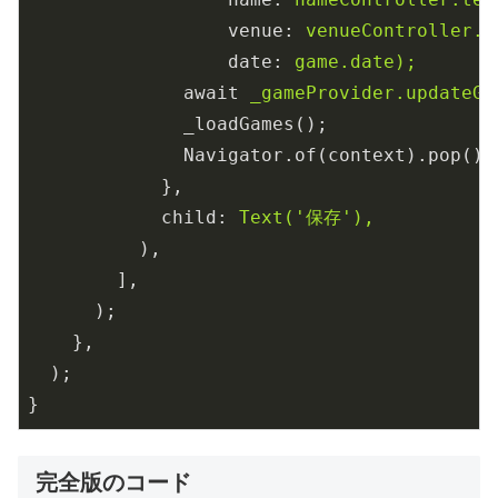
venue
: 
venueController.t
date
: 
game.date);
await
_gameProvider.updateGa
_loadGames();
Navigator.of(context).pop();
},
child
: 
Text('保存'),
),
],
);
},
);
}
完全版のコード