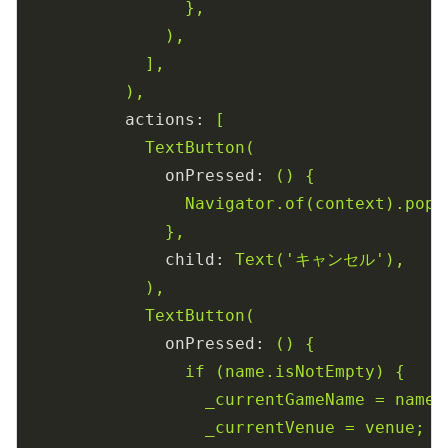
},
),
],
),
actions:
[
TextButton(
onPressed:
()
{
Navigator.of(context).pop(
},
child:
Text('キャンセル'),
),
TextButton(
onPressed:
()
{
if
(name.isNotEmpty)
{
_currentGameName
=
name;
_currentVenue
=
venue;