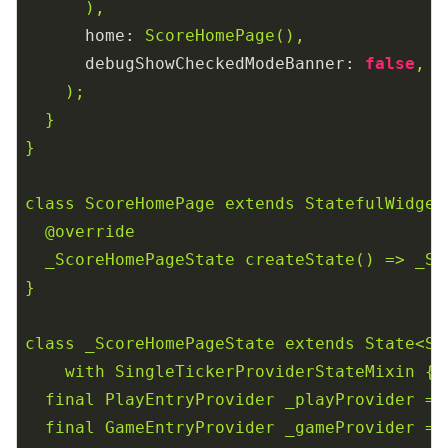
),
home:
ScoreHomePage(),
debugShowCheckedModeBanner:
false
,
);
}
}
class
ScoreHomePage
extends
StatefulWidget
@override
_ScoreHomePageState
createState()
=>
_Sc
}
class
_ScoreHomePageState
extends
State<Sc
with
SingleTickerProviderStateMixin
{
final
PlayEntryProvider
_playProvider
=
final
GameEntryProvider
_gameProvider
=