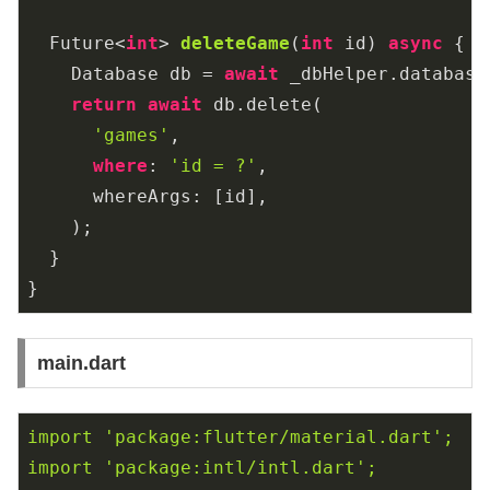
Future<
int
> 
deleteGame
(
int
 id
) 
async
 {

    Database db = 
await
 _dbHelper.database;
return
await
 db.delete(

'games'
,

where
: 
'id = ?'
,

      whereArgs: [id],

    );

  }

}
main.dart
import
'package:flutter/material.dart'
;
import
'package:intl/intl.dart'
;