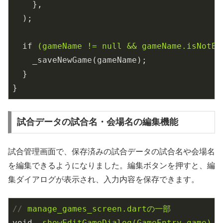
},
);
if
(gameName != null && gameName.isNotEm
_saveNewGame(gameName);
}
}
試合データの試合名・会場名の編集機能
試合管理画面で、保存済みの試合データの試合名や会場名
を編集できるようになりました。編集ボタンを押すと、編
集ダイアログが表示され、入力内容を保存できます。
//
manage_games_screen.dartの一部
void
_showEditGameDialog(GameEntry game) a