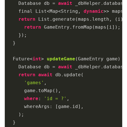
    Database db = 
await
 _dbHelper.database;
    final List<Map<String, 
dynamic
>> maps 
return
 List.generate(maps.length, (i) {
return
 GameEntry.fromMap(maps[i]);

    });

  }

Future<
int
> 
updateGame
(
GameEntry game
) 
a
    Database db = 
await
 _dbHelper.database;
return
await
 db.update(

'games'
,

      game.toMap(),

where
: 
'id = ?'
,

      whereArgs: [game.id],

    );

  }
