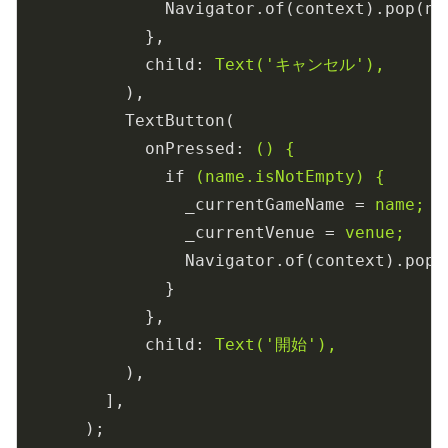
Navigator.of(context).pop(nu
},
child
: 
Text('キャンセル'),
),
TextButton(
onPressed
: 
() {
if
(name.isNotEmpty) {
_currentGameName
 = 
name;
_currentVenue
 = 
venue;
Navigator.of(context).pop(
}
},
child
: 
Text('開始'),
),
],
);