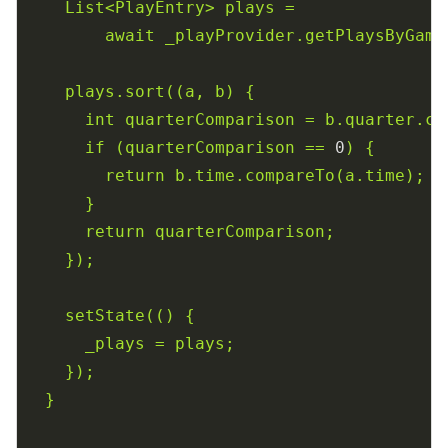
List<PlayEntry>
plays
=
await
_playProvider.getPlaysByGame
plays.sort((a,
b)
{
int
quarterComparison
=
b.quarter.co
if
(quarterComparison
==
0
)
{
return
b.time.compareTo(a.time);
}
return
quarterComparison;
});
setState(()
{
_plays
=
plays;
});
}