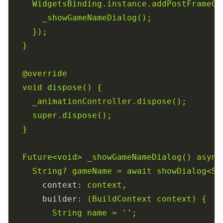
WidgetsBinding.instance.addPostFrameCa
_showGameNameDialog();
});
}
@override
void
dispose()
{
_animationController.dispose();
super.dispose();
}
Future<void>
_showGameNameDialog()
async
String?
gameName
=
await
showDialog<St
context:
context,
builder:
(BuildContext
context)
{
String
name
=
''
;