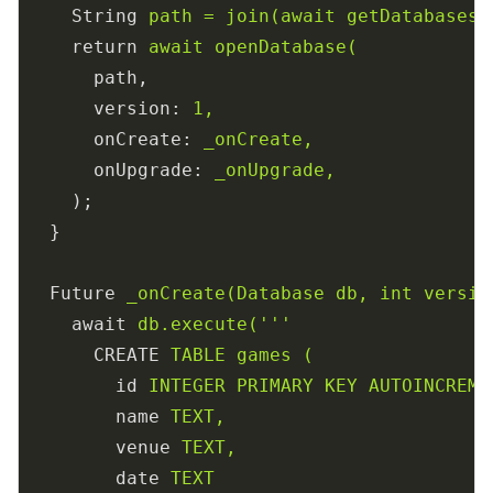
String
path = join(await getDatabasesP
return
await openDatabase(
path,
version
: 
1,
onCreate
: 
_onCreate,
onUpgrade
: 
_onUpgrade,
);
}
Future
_onCreate(Database db, int versio
await
db.execute('''
CREATE
TABLE games (
id
INTEGER PRIMARY KEY AUTOINCREME
name
TEXT,
venue
TEXT,
date
TEXT