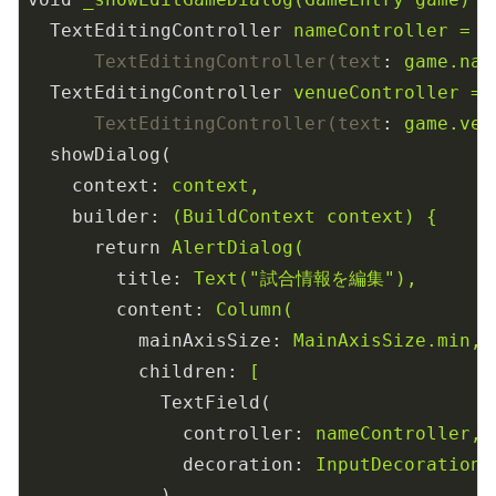
TextEditingController
nameController =
TextEditingController(text
: 
game.nam
TextEditingController
venueController =
TextEditingController(text
: 
game.ven
showDialog(
context
: 
context,
builder
: 
(BuildContext context) {
return
AlertDialog(
title
: 
Text("試合情報を編集"),
content
: 
Column(
mainAxisSize
: 
MainAxisSize.min,
children
: 
[
TextField(
controller
: 
nameController,
decoration
: 
InputDecoration
),