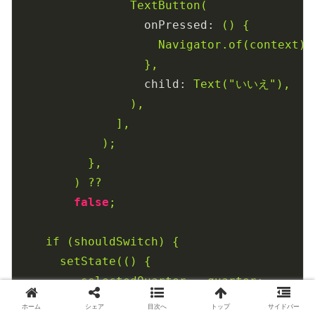
TextButton(
onPressed:
()
{
Navigator.of(context).
},
child:
Text("いいえ"),
),
],
);
},
)
??
false
;
if
(shouldSwitch)
{
setState(()
{
_selectedQuarter
=
quarter;
});
ホーム
シェア
目次へ
トップ
サイドバー