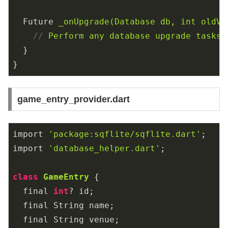
Future
_onUpgrade(Database db, int oldVe
//
Perform any database upgrade tasks 
}
}
game_entry_provider.dart
import 
'package:sqflite/sqflite.dart'
;

import 
'database_helper.dart'
;

class
GameEntry
 {

  final 
int
? id;

  final String name;

  final String venue;
