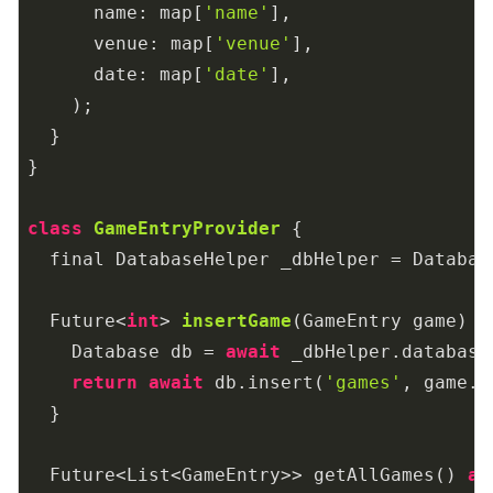
      name: map[
'name'
],

      venue: map[
'venue'
],

      date: map[
'date'
],

    );

  }

}

class
GameEntryProvider
 {

  final DatabaseHelper _dbHelper = Database
Future<
int
> 
insertGame
(
GameEntry game
) 
a
    Database db = 
await
 _dbHelper.database;
return
await
 db.insert(
'games'
, game.t
  }

  Future<List<GameEntry>> getAllGames() 
as