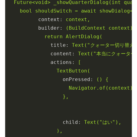
Future<void>
_showQuarterDialog(int
quar
bool
shouldSwitch
=
await
showDialog<b
context:
context,
builder:
(BuildContext
context)
return
AlertDialog(
title:
Text("クォーター切り替え"
content:
Text("本当にクォーター
actions:
[
TextButton(
onPressed:
()
{
Navigator.of(context).
},
child:
Text("はい"),
),