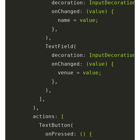
decoration
: 
InputDecoration
onChanged
: 
(value) {
name
 = 
value;
},
),
TextField(
decoration
: 
InputDecoration
onChanged
: 
(value) {
venue
 = 
value;
},
),
],
),
actions
: 
[
TextButton(
onPressed
: 
() {