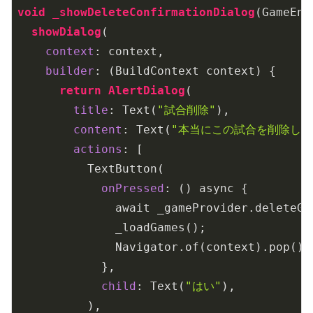
void
_showDeleteConfirmationDialog
(GameEnt
showDialog
(

context
: context,

builder
: (BuildContext context) {

return
AlertDialog
(

title
: Text(
"試合削除"
),

content
: Text(
"本当にこの試合を削除しま
actions
: [

          TextButton(

onPressed
: () async {

              await _gameProvider.deleteGam
              _loadGames();

              Navigator.of(context).pop();

            },

child
: Text(
"はい"
),

          ),
