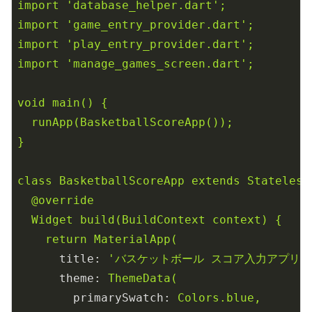
import
'database_helper.dart'
;
import
'game_entry_provider.dart'
;
import
'play_entry_provider.dart'
;
import
'manage_games_screen.dart'
;
void
main()
{
runApp(BasketballScoreApp());
}
class
BasketballScoreApp
extends
Stateless
@override
Widget
build(BuildContext
context)
{
return
MaterialApp(
title:
'バスケットボール スコア入力アプリ'
theme:
ThemeData(
primarySwatch:
Colors.blue,