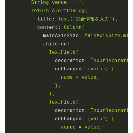
String
venue
=
''
;
return
AlertDialog(
title:
Text('試合情報を入力'),
content:
Column(
mainAxisSize:
MainAxisSize.min
children:
[
TextField(
decoration:
InputDecoratio
onChanged:
(value)
{
name
=
value;
},
),
TextField(
decoration:
InputDecoratio
onChanged:
(value)
{
venue
=
value;