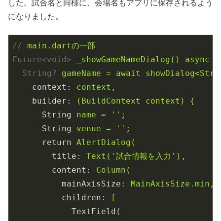
した。試合名と同様に、会場名もアプリに保存されるよう
になりました。
//
main.dartの一部
Future<void>
_showGameNameDialog() async {
String?
gameName = await showDialog<Stri
context
: 
context,
builder
: 
(BuildContext context) {
String
name = '';
String
venue = '';
return
AlertDialog(
title
: 
Text('試合情報を入力'),
content
: 
Column(
mainAxisSize
: 
MainAxisSize.min,
children
: 
[
TextField(