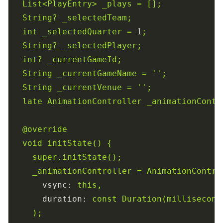
List<PlayEntry>
_plays
=
[];
String?
_selectedTeam;
int
_selectedQuarter
=
1
;
String?
_selectedPlayer;
int?
_currentGameId;
String
_currentGameName
=
''
;
String
_currentVenue
=
''
;
late
AnimationController
_animationContr
@override
void
initState()
{
super.initState();
_animationController
=
AnimationContro
vsync:
this,
duration:
const
Duration(millisecond
);