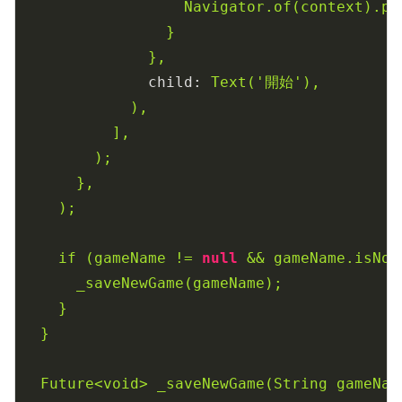
Navigator.of(context).po
}
},
child:
Text('開始'),
),
],
);
},
);
if
(gameName
!=
null
&&
gameName.isNot
_saveNewGame(gameName);
}
}
Future<void>
_saveNewGame(String
gameNam