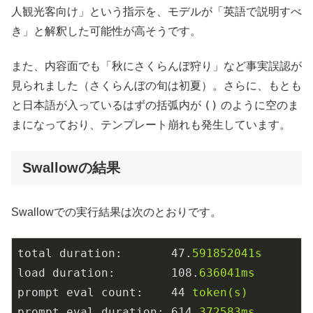
人観光客向け」という指示を、モデルが「英語で説明すべ
き」と解釈した可能性が高そうです。
また、内容面でも「秋にさくらんぼ狩り」など事実誤認が
見られました（さくらんぼの旬は初夏）。さらに、もとも
()
と日本語が入っているはずの括弧内が
のように空のま
まになっており、テンプレート崩れも発生しています。
Swallowの結果
Swallowでの実行結果は次のとおりです。
total duration:
47.
591852041s
load duration:
108.
636041ms
prompt eval count:
44
token(s)
prompt eval duration:
614.
372583ms