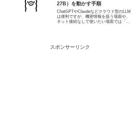
27B）を動かす手順
ChatGPTやClaudeなどクラウド型のLLM
は便利ですが、機密情報を扱う場面や、
ネット接続なしで使いたい場面では「ロ
ーカルLLM」が選択肢になります。本記
事では、MacBook Air M4（メモリ
32GB）にOllamaをインストー...
スポンサーリンク