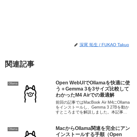
深尾 拓生 / FUKAO Takuo
関連記事
Open WebUIでOllamaを快適に使
Ollama
う＋Gemma 3を3サイズ比較して
わかったM4 Airでの最適解
前回の記事ではMacBook Air M4にOllama
をインストールし、Gemma 3 27Bを動か
すところまでを解説しました。本記事で
はその続編として、ChatGPT風のUIで
Ollamaを使える「Open WebUI」を
Dockerで...
MacからOllama関連を完全にアン
Ollama
インストールする手順（Open