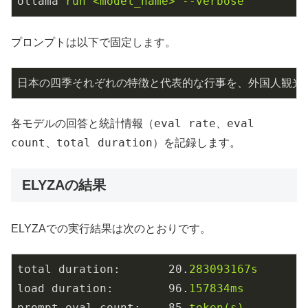
ollama
run <model_name> --verbose
プロンプトは以下で固定します。
eval rate
eval
各モデルの回答と統計情報（
、
count
total duration
、
）を記録します。
ELYZAの結果
ELYZAでの実行結果は次のとおりです。
total duration:
20.
283093167s
load duration:
96.
157834ms
prompt eval count:
85
token(s)