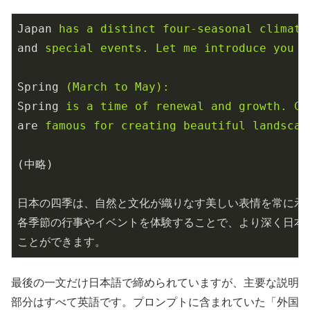
Japan
has a distinct four-seasonal climate
and
special events. Let me introduce you t
Spring
(March to May):
Spring
is a time of renewal and growth. Ch
are
famous for creating beautiful landscap
(中略)
日本の四季は、自然と文化が織りなす美しい表情を常に示
各季節の行事やイベントを体験することで、より深く日本
ことができます。
最後の一文だけ日本語で締められていますが、主要な説明
部分はすべて英語です。プロンプトに含まれていた「外国