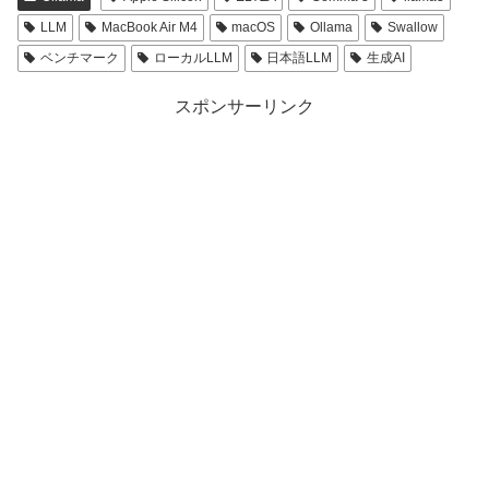
LLM
MacBook Air M4
macOS
Ollama
Swallow
ベンチマーク
ローカルLLM
日本語LLM
生成AI
スポンサーリンク