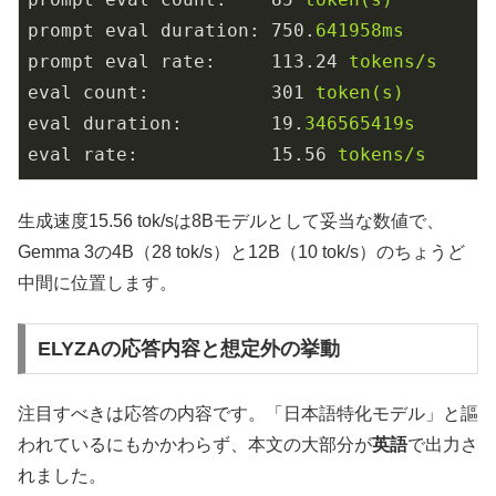
prompt eval duration:
750.
641958ms
prompt eval rate:
113.24
tokens/s
eval count:
301
token(s)
eval duration:
19.
346565419s
eval rate:
15.56
tokens/s
生成速度15.56 tok/sは8Bモデルとして妥当な数値で、
Gemma 3の4B（28 tok/s）と12B（10 tok/s）のちょうど
中間に位置します。
ELYZAの応答内容と想定外の挙動
注目すべきは応答の内容です。「日本語特化モデル」と謳
われているにもかかわらず、本文の大部分が
英語
で出力さ
れました。