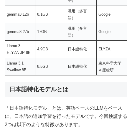
語）
汎用（多言
gemma3:12b
8.1GB
Google
語）
汎用（多言
gemma3:27b
17GB
Google
語）
Llama-3-
4.9GB
日本語特化
ELYZA
ELYZA-JP-8B
Llama 3.1
東京科学大学
8.5GB
日本語特化
Swallow 8B
＆産総研
日本語特化モデルとは
「日本語特化モデル」とは、英語ベースのLLMをベース
に、日本語の追加学習を行ったモデルです。今回検証する
2つは以下のような特徴があります。