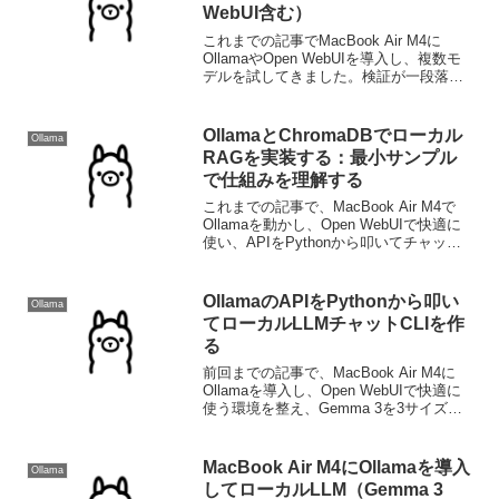
WebUI含む）
これまでの記事でMacBook Air M4に
OllamaやOpen WebUIを導入し、複数モ
デルを試してきました。検証が一段落し
て環境を整理したい、ディスク容量を回
収したい、別のツールに乗り換えたいな
ど、ローカルLLM環境を一度きれいに...
OllamaとChromaDBでローカル
Ollama
RAGを実装する：最小サンプル
で仕組みを理解する
これまでの記事で、MacBook Air M4で
Ollamaを動かし、Open WebUIで快適に
使い、APIをPythonから叩いてチャット
CLIを作るところまで進めてきました。今
回は応用編として、RAG（Retrieval-
Augmen...
OllamaのAPIをPythonから叩い
Ollama
てローカルLLMチャットCLIを作
る
前回までの記事で、MacBook Air M4に
Ollamaを導入し、Open WebUIで快適に
使う環境を整え、Gemma 3を3サイズで
比較しました。本記事ではOllamaのAPI
活用編として、PythonからOllamaのAPI
を叩い...
MacBook Air M4にOllamaを導入
Ollama
してローカルLLM（Gemma 3