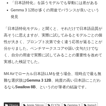
「日本語特化」を謳うモデルでも挙動には差がある
Gemma 3 12Bが多くの用途でバランスが良いという
発見
「日本語特化モデル」と聞くと、それだけで日本語品質が
高そうに思えますが、実際に試してみるとモデルごとの個
性が大きく、プロンプト次第で全く違う応答が返ることが
分かりました。ベンチマークスコアや謳い文句だけでな
く、自分の用途で実際に試してみることの重要性を改めて
実感した検証でした。
M4 Airでローカル日本語LLMを使う場合、現時点で最も無
難な選択肢は
Gemma 3 12B
、純度の高い日本語にこだわ
るなら
Swallow 8B
、というのが筆者の結論です。
Ollama
Apple Silicon
ELYZA
Gemma 3
llama3