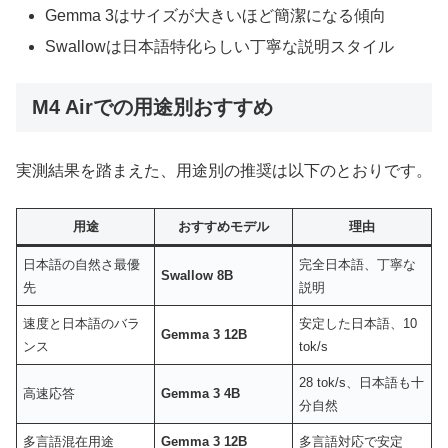
Gemma 3はサイズが大きいほど簡潔になる傾向
Swallowは日本語特化らしい丁寧な説明スタイル
M4 Airでの用途別おすすめ
実測結果を踏まえた、用途別の推奨は以下のとおりです。
用途
おすすめモデル
理由
日本語の自然さ最優
完全日本語、丁寧な
Swallow 8B
先
説明
速度と日本語のバラ
安定した日本語、10
Gemma 3 12B
ンス
tok/s
28 tok/s、日本語も十
高速応答
Gemma 3 4B
分自然
多言語混在用途
Gemma 3 12B
多言語対応で安定