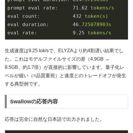
prompt eval rate:
71.62
tokens/s
eval count:
432
token(s)
eval duration:
46.
725078903s
eval rate:
9.25
tokens/s
生成速度は9.25 tok/sで、ELYZAより約4割遅い結果でし
た。これはモデルファイルサイズの差（4.9GB →
8.5GB、約1.7倍）が直接的に影響しています。量子化レ
ベルが緩い（=品質重視）と速度とのトレードオフが発生
する典型例です。
Swallowの応答内容
応答は完全に自然な日本語で出力されました。