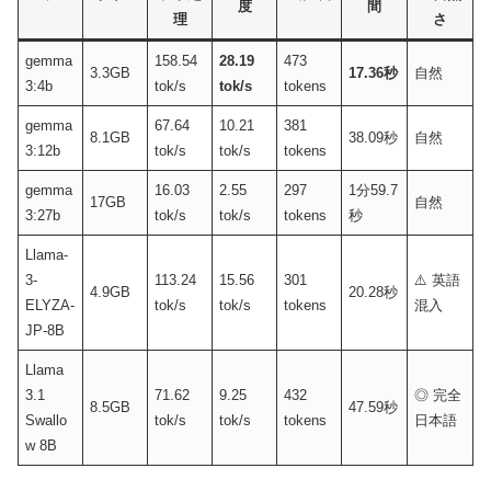
度
間
理
さ
gemma
158.54
28.19
473
3.3GB
17.36秒
自然
3:4b
tok/s
tok/s
tokens
gemma
67.64
10.21
381
8.1GB
38.09秒
自然
3:12b
tok/s
tok/s
tokens
gemma
16.03
2.55
297
1分59.7
17GB
自然
3:27b
tok/s
tok/s
tokens
秒
Llama-
3-
113.24
15.56
301
⚠️ 英語
4.9GB
20.28秒
ELYZA-
tok/s
tok/s
tokens
混入
JP-8B
Llama
3.1
71.62
9.25
432
◎ 完全
8.5GB
47.59秒
Swallo
tok/s
tok/s
tokens
日本語
w 8B