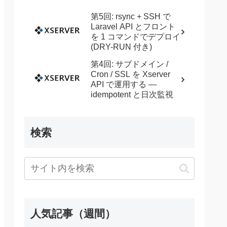
第5回: rsync + SSH で
Laravel API とフロント
を 1 コマンドでデプロイ
(DRY-RUN 付き)
第4回: サブドメイン /
Cron / SSL を Xserver
API で運用する —
idempotent と日次監視
検索
人気記事（週間）