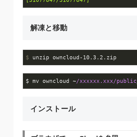
解凍と移動
$
 unzip owncloud-10.3.2.zip
$ mv owncloud ~
/xxxxxx.xxx/public
インストール