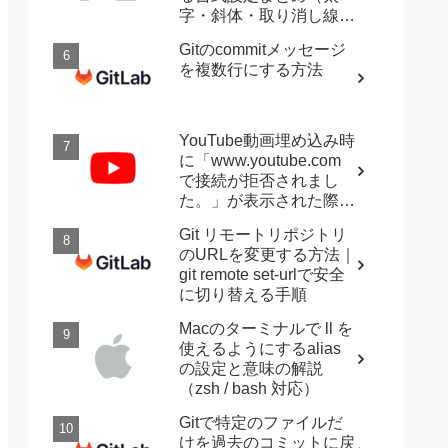
字・斜体・取り消し線・
強調など）
Gitのcommitメッセージ
を複数行にする方法
YouTube動画埋め込み時
に「www.youtube.com
で接続が拒否されまし
た。」が表示された際に
確認すること
Git リモートリポジトリ
のURLを変更する方法｜
git remote set-urlで安全
に切り替える手順
Macのターミナルで ll を
使えるようにするalias
の設定と意味の解説
（zsh / bash 対応）
Gitで特定のファイルだ
けを過去のコミットに戻