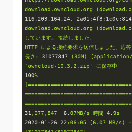
download.owncloud.org
(download.o
116.203
.164
.24
,
2a01:4f8:1c0c:814
download.owncloud.org
(download.o
しています…
接続しました。
HTTP
による接続要求を送信しました、応答
長さ:
31077847
(30M)
[application
`owncloud-10.3.2.zip'
に保存中
100
%
[================================
=================================
=================================
31
,077,847
6.
07MB/s
時間
4.
9s
2020
-01
-26
22
:06:05
(6.07
MB/s)
-
[31077847/31077847]