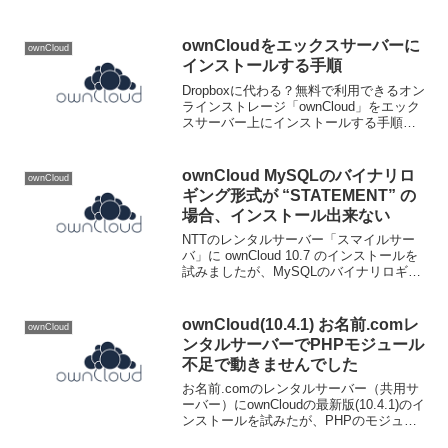
MySQL server has gone away」が起きア
ップデートを完了することが出来なかっ
た。...
ownCloudをエックスサーバーに
ownCloud
インストールする手順
Dropboxに代わる？無料で利用できるオン
ラインストレージ「ownCloud」をエック
スサーバー上にインストールする手順を
書きます。 ownCloud Server ダウンロー
ドownCloud公式ページのダウンロードペ
ージから ownC...
ownCloud MySQLのバイナリロ
ownCloud
ギング形式が “STATEMENT” の
場合、インストール出来ない
NTTのレンタルサーバー「スマイルサー
バ」に ownCloud 10.7 のインストールを
試みましたが、MySQLのバイナリロギン
グ形式が "STATEMENT" だったためイン
ストールが出来ませんでした。エラーメ
ッセージError whi...
ownCloud(10.4.1) お名前.comレ
ownCloud
ンタルサーバーでPHPモジュール
不足で動きませんでした
お名前.comのレンタルサーバー（共用サ
ーバー）にownCloudの最新版(10.4.1)のイ
ンストールを試みたが、PHPのモジュー
ルintlがインストールされておらずインス