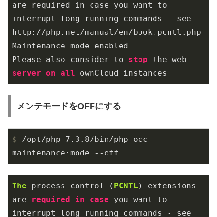
are required in case you want to 
interrupt long running commands - see 
http://php.net/manual/en/book.pcntl.php

Maintenance mode enabled

Please also consider to 
stop
 the web 
server
on
all
 ownCloud instances
メンテモードをOFFにする
$
 /opt/php-7.3.8/bin/php occ 
maintenance:mode --off
The
 process control (
PCNTL
) extensions 
are 
required
in
case
 you want to 
interrupt long running commands - see 