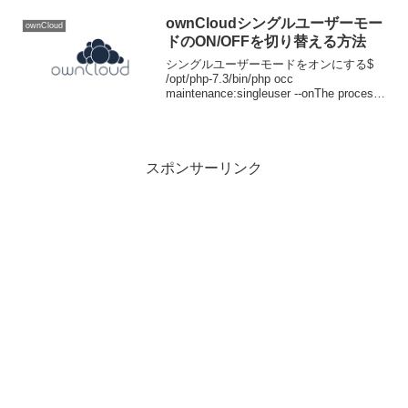
トール開始からこけてしまいました…
ownCloudインストール開始...
ownCloudシングルユーザーモー
ownCloud
ドのON/OFFを切り替える方法
シングルユーザーモードをオンにする$
/opt/php-7.3/bin/php occ
maintenance:singleuser --onThe process
control (PCNTL) extensions are requir...
スポンサーリンク