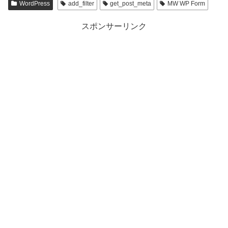
WordPress
add_filter
get_post_meta
MW WP Form
スポンサーリンク