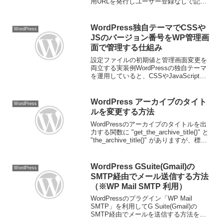
用URLを発行しユーザー登録なしで記事
内容を確認することが可能になります。
とても便利な機能のプラグインですが、
確認用URLの有効期限がデフォ...
WordPress独自テーマでCSSや
WordPress
JSのバージョン番号をWP管理画
面で管理する仕組み
設定ファイルの初期値と管理画面変更を
両立する実装例WordPressの独自テーマ
を運用していると、CSSやJavaScriptを
更新したのに、ブラウザキャッシュの影
響で変更が反映されないことがありま
す。このときによく使われるのが、アセ
WordPress アーカイブのタイト
WordPress
ットU...
ルを変更する方法
WordPressのアーカイブのタイトルを出
力する関数に "get_the_archive_title()" と
"the_archive_title()" がありますが、標準
のままですとアーカイブタイトルの頭に
「タグ：」や「カテゴリー：」...
WordPress GSuite(Gmail)の
WordPress
SMTP経由でメール送信する方法
（※WP Mail SMTP 利用）
WordPressのプラグイン「WP Mail
SMTP」を利用してG Suite(Gmail)の
SMTP経由でメールを送信する方法を書
きます。WP Mail SMTPの設定WP Mail