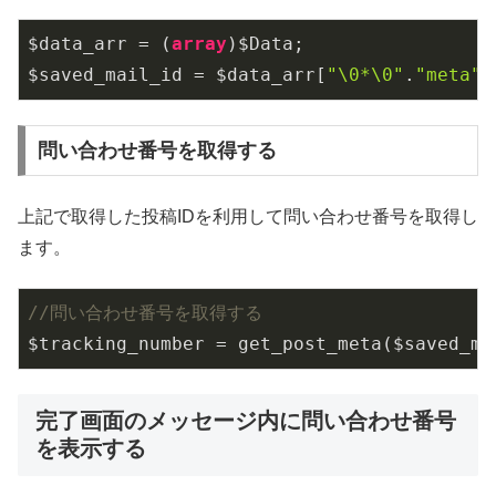
$data_arr = (
array
)$Data;

$saved_mail_id = $data_arr[
"\0*\0"
.
"meta"
]
問い合わせ番号を取得する
上記で取得した投稿IDを利用して問い合わせ番号を取得し
ます。
//問い合わせ番号を取得する
$tracking_number = get_post_meta($saved_ma
完了画面のメッセージ内に問い合わせ番号
を表示する