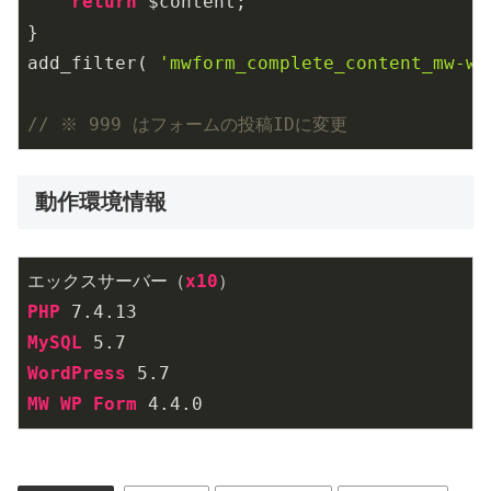
return
 $content;

}

add_filter( 
'mwform_complete_content_mw-wp
// ※ 999 はフォームの投稿IDに変更
動作環境情報
エックスサーバー（
x10
PHP
 7
.4
.13
MySQL
 5
.7
WordPress
 5
.7
MW
WP
Form
 4
.4
.0