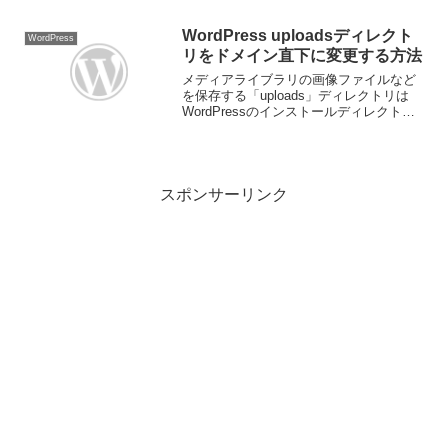
SMTPのインストール後、設定画面に進
みメーラーの...
WordPress uploadsディレクト
WordPress
リをドメイン直下に変更する方法
メディアライブラリの画像ファイルなど
を保存する「uploads」ディレクトリは
WordPressのインストールディレクトリ
直下の「wp-content」ディレクトリ内に
ありますが、別の階層に変更するが出来
ます。今回はドメイン直下に変更する
方...
スポンサーリンク