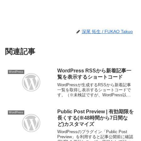
深尾 拓生 / FUKAO Takuo
関連記事
WordPress RSSから新着記事一
WordPress
覧を表示するショートコード
WordPressが生成するRSSから新着記事
一覧を取得し表示するショートコードで
す。（※未検証ですが、WordPress以外
のRSSでもフォーマットが同じであれば
動くと思います。）ショートコード追加
用の関数※以下のショートコードは９時
Public Post Preview | 有効期限を
WordPress
間公...
長くする(※48時間から7日間な
ど)カスタマイズ
WordPressのプラグイン「Public Post
Preview」を利用すると記事公開前に確認