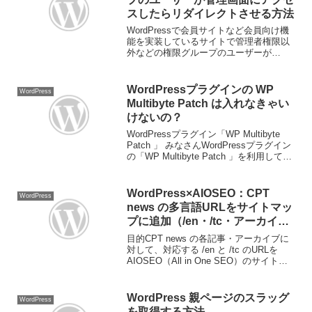
スしたらリダイレクトさせる方法
WordPressで会員サイトなど会員向け機
能を実装しているサイトで管理者権限以
外などの権限グループのユーザーが
WordPressのダッシュボード他、管理画
面に直接アクセスしてきた場合にホーム
へリダイレクトさせる方法を書きます。
WordPressプラグインの WP
WordPress
指定権限グル...
Multibyte Patch は入れなきゃい
けないの？
WordPressプラグイン「WP Multibyte
Patch 」 みなさんWordPressプラグイン
の「WP Multibyte Patch 」を利用してい
ますか？ WP Multibyte Patch がインスト
ールされている状況...
WordPress×AIOSEO：CPT
WordPress
news の多言語URLをサイトマッ
プに追加（/en・/tc・アーカイブ
対応）
目的CPT news の各記事・アーカイブに
対して、対応する /en と /tc のURLを
AIOSEO（All in One SEO）のサイトマ
ップへ確実に載せる方法をまとめます。
この記事では プラグイン（mu-plugins）
版 と ...
WordPress 親ページのスラッグ
WordPress
を取得する方法