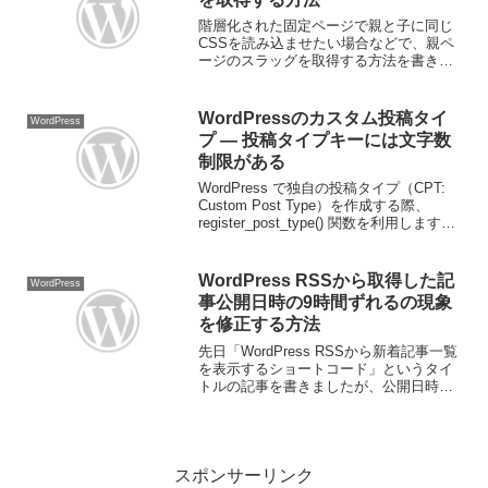
階層化された固定ページで親と子に同じ
CSSを読み込ませたい場合などで、親ペ
ージのスラッグを取得する方法を書きま
す。親ページのスラッグ取得 以下のコー
ドを functions.php などに定義します。
/** * 親ページのスラッグ取得 *...
WordPressのカスタム投稿タイ
WordPress
プ ― 投稿タイプキーには文字数
制限がある
WordPress で独自の投稿タイプ（CPT:
Custom Post Type）を作成する際、
register_post_type() 関数を利用します。
しかし、このとき指定する 投稿タイプキ
ー（第一引数）には 1〜20文字の制限 が
あ...
WordPress RSSから取得した記
WordPress
事公開日時の9時間ずれるの現象
を修正する方法
先日「WordPress RSSから新着記事一覧
を表示するショートコード」というタイ
トルの記事を書きましたが、公開日時の
時間が9時間ずれていましたので修正版の
コードを載せます。RSS内の公開日時を
確認RSSから取得した公開日時は 協定世
界時...
スポンサーリンク