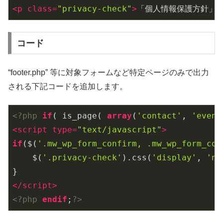
<
p
class
=
"privacy-check"
>
「個人情報保護方針」 
コード
“footer.php” 等に対象フォームなど特定ページのみで出力
される下記コードを追加します。
<?php
if
( is_page( 
array
(
'contact'
, 
'event
<
script
type
=
"text/javascript"
>
if
($(
'.mw_wp_form_confirm, .mw_wp_form_com
    $(
'.privacy-check'
).css(
'display'
, 
'no
</
script
>
<?php
endif
;
?>