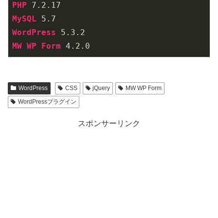
PHP
 7
.2
.17
MySQL
 5
.7
WordPress
 5
.3
.2
MW
WP
Form
 4
.2
.0
WordPress
CSS
jQuery
MW WP Form
WordPressプラグイン
スポンサーリンク