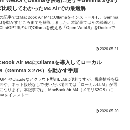
en WebUIでOllamaを快適に使う＋Gemma 3を3サ
ズ比較してわかったM4 Airでの最適解
の記事ではMacBook Air M4にOllamaをインストールし、Gemma
27Bを動かすところまでを解説しました。本記事ではその続編とし
hatGPT風のUIでOllamaを使える「Open WebUI」をDockerで...
2026.05.21
cBook Air M4にOllamaを導入してローカル
M（Gemma 3 27B）を動かす手順
atGPTやClaudeなどクラウド型のLLMは便利ですが、機密情報を扱
面や、ネット接続なしで使いたい場面では「ローカルLLM」が選
になります。本記事では、MacBook Air M4（メモリ32GB）に
amaをインストー...
2026.05.20