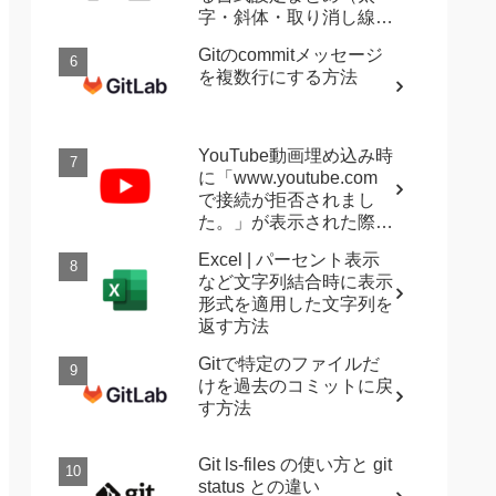
字・斜体・取り消し線・
強調など）
Gitのcommitメッセージ
を複数行にする方法
YouTube動画埋め込み時
に「www.youtube.com
で接続が拒否されまし
た。」が表示された際に
確認すること
Excel | パーセント表示
など文字列結合時に表示
形式を適用した文字列を
返す方法
Gitで特定のファイルだ
けを過去のコミットに戻
す方法
Git ls-files の使い方と git
status との違い