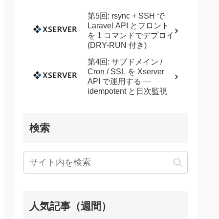
第5回: rsync + SSH で
Laravel API とフロント
を 1 コマンドでデプロイ
(DRY-RUN 付き)
第4回: サブドメイン /
Cron / SSL を Xserver
API で運用する —
idempotent と日次監視
検索
人気記事（週間）