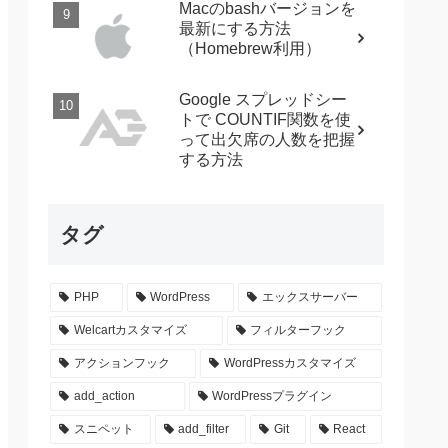
Macのbashバージョンを
最新にする方法
（Homebrew利用）
Google スプレッドシー
トで COUNTIF関数を使
って出欠席の人数を把握
する方法
タグ
PHP
WordPress
エックスサーバー
Welcartカスタマイズ
フィルターフック
アクションフック
WordPressカスタマイズ
add_action
WordPressプラグイン
スニペット
add_filter
Git
React