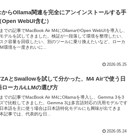
acからOllama関連を完全にアンインストールする手
Open WebUI含む）
での記事でMacBook Air M4にOllamaやOpen WebUIを導入し、
モデルを試してきました。検証が一段落して環境を整理したい、
スク容量を回収したい、別のツールに乗り換えたいなど、ローカ
LM環境を一度きれいに...
2026.05.25
YZAとSwallowを試して分かった、M4 Airで使う日
語ローカルLLMの選び方
までの記事でMacBook Air M4にOllamaを導入し、Gemma 3を3
ズで比較してきました。Gemma 3は多言語対応の汎用モデルです
日本語を主に使う場合は日本語特化モデルにも興味が出てきま
本記事では、代表的な日...
2026.05.24