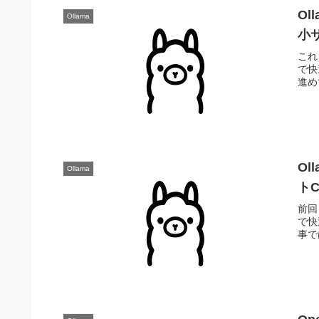
Ol
Ollama
小
これま
で快
進め
Ol
Ollama
トC
前回ま
で快
事では