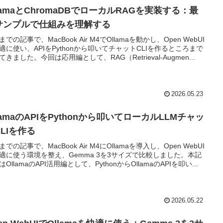
lamaとChromaDBでローカルRAGを実装する：最
サンプルで仕組みを理解する
での記事で、MacBook Air M4でOllamaを動かし、Open WebUI
適に使い、APIをPythonから叩いてチャットCLIを作るところまで
てきました。今回は応用編として、RAG（Retrieval-Augmen...
2026.05.23
lamaのAPIをPythonから叩いてローカルLLMチャッ
LIを作る
での記事で、MacBook Air M4にOllamaを導入し、Open WebUI
適に使う環境を整え、Gemma 3を3サイズで比較しました。本記
OllamaのAPI活用編として、PythonからOllamaのAPIを叩い...
2026.05.22