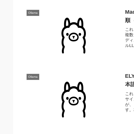
M
Ollama
順（
これま
複数
ディ
ルL
EL
Ollama
本
これ
サイ
が、
す。