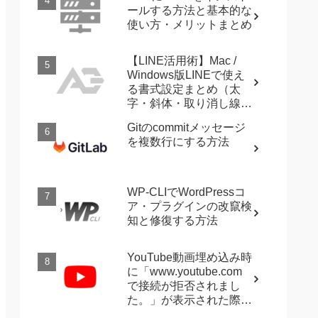
ールする方法と基本的な
使い方・メリットまとめ
【LINE活用術】Mac /
Windows版LINEで使え
る書式設定まとめ（太
字・斜体・取り消し線・
強調など）
Gitのcommitメッセージ
を複数行にする方法
WP-CLIでWordPressコ
ア・プラグインの改竄検
知と修復する方法
YouTube動画埋め込み時
に「www.youtube.com
で接続が拒否されまし
た。」が表示された際に
確認すること