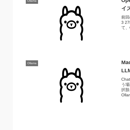
Op
Ollama
イ
前回
3 
て、C
Ma
Ollama
LL
Ch
う場
択肢
Oll