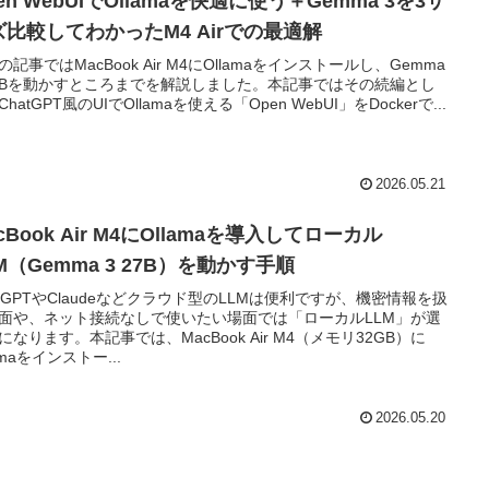
en WebUIでOllamaを快適に使う＋Gemma 3を3サ
ズ比較してわかったM4 Airでの最適解
の記事ではMacBook Air M4にOllamaをインストールし、Gemma
27Bを動かすところまでを解説しました。本記事ではその続編とし
hatGPT風のUIでOllamaを使える「Open WebUI」をDockerで...
2026.05.21
cBook Air M4にOllamaを導入してローカル
M（Gemma 3 27B）を動かす手順
atGPTやClaudeなどクラウド型のLLMは便利ですが、機密情報を扱
面や、ネット接続なしで使いたい場面では「ローカルLLM」が選
になります。本記事では、MacBook Air M4（メモリ32GB）に
amaをインストー...
2026.05.20