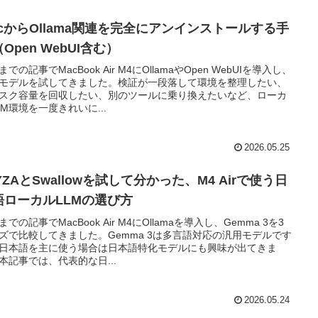
acからOllama関連を完全にアンインストールする手
Open WebUI含む）
での記事でMacBook Air M4にOllamaやOpen WebUIを導入し、
モデルを試してきました。検証が一段落して環境を整理したい、
スク容量を回収したい、別のツールに乗り換えたいなど、ローカ
LM環境を一度きれいに...
2026.05.25
YZAとSwallowを試して分かった、M4 Airで使う日
語ローカルLLMの選び方
までの記事でMacBook Air M4にOllamaを導入し、Gemma 3を3
ズで比較してきました。Gemma 3は多言語対応の汎用モデルです
日本語を主に使う場合は日本語特化モデルにも興味が出てきま
本記事では、代表的な日...
2026.05.24