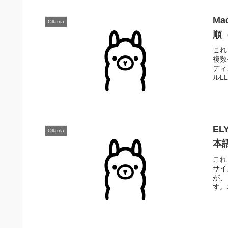
M
Ollama
順（
これま
複数
ディ
ルL
EL
Ollama
本
これ
サイ
が、
す。