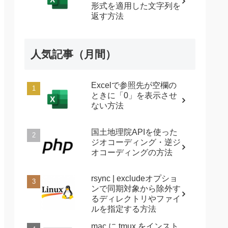
形式を適用した文字列を
返す方法
人気記事（月間）
Excelで参照先が空欄の
ときに「0」を表示させ
ない方法
国土地理院APIを使った
ジオコーディング・逆ジ
オコーディングの方法
rsync | excludeオプショ
ンで同期対象から除外す
るディレクトリやファイ
ルを指定する方法
mac に tmux をインスト