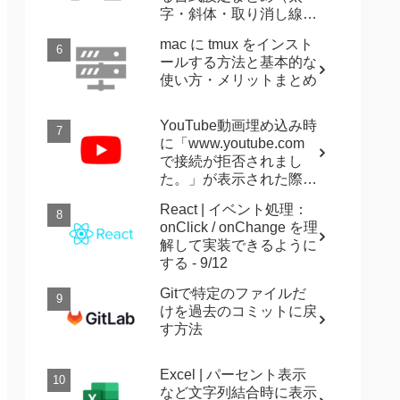
字・斜体・取り消し線・
強調など）
mac に tmux をインスト
ールする方法と基本的な
使い方・メリットまとめ
YouTube動画埋め込み時
に「www.youtube.com
で接続が拒否されまし
た。」が表示された際に
確認すること
React | イベント処理：
onClick / onChange を理
解して実装できるように
する - 9/12
Gitで特定のファイルだ
けを過去のコミットに戻
す方法
Excel | パーセント表示
など文字列結合時に表示