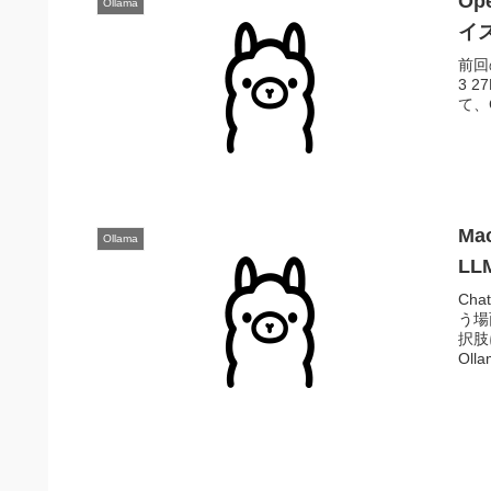
Op
Ollama
イ
前回
3 
て、C
Ma
Ollama
LL
Ch
う場
択肢
Oll