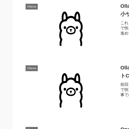
Ol
Ollama
小
これま
で快
進め
Ol
Ollama
トC
前回ま
で快
事では