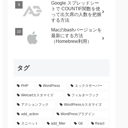
Google スプレッドシー
トで COUNTIF関数を使
って出欠席の人数を把握
する方法
Macのbashバージョンを
最新にする方法
（Homebrew利用）
タグ
PHP
WordPress
エックスサーバー
Welcartカスタマイズ
フィルターフック
アクションフック
WordPressカスタマイズ
add_action
WordPressプラグイン
スニペット
add_filter
Git
React