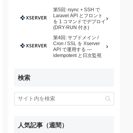
第5回: rsync + SSH で
Laravel API とフロント
を 1 コマンドでデプロイ
(DRY-RUN 付き)
第4回: サブドメイン /
Cron / SSL を Xserver
API で運用する —
idempotent と日次監視
検索
人気記事（週間）