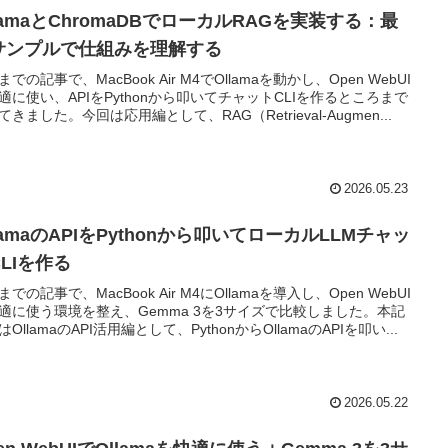
lamaとChromaDBでローカルRAGを実装する：最
サンプルで仕組みを理解する
での記事で、MacBook Air M4でOllamaを動かし、Open WebUI
適に使い、APIをPythonから叩いてチャットCLIを作るところまで
てきました。今回は応用編として、RAG（Retrieval-Augmen...
2026.05.23
lamaのAPIをPythonから叩いてローカルLLMチャッ
LIを作る
での記事で、MacBook Air M4にOllamaを導入し、Open WebUI
適に使う環境を整え、Gemma 3を3サイズで比較しました。本記
OllamaのAPI活用編として、PythonからOllamaのAPIを叩い...
2026.05.22