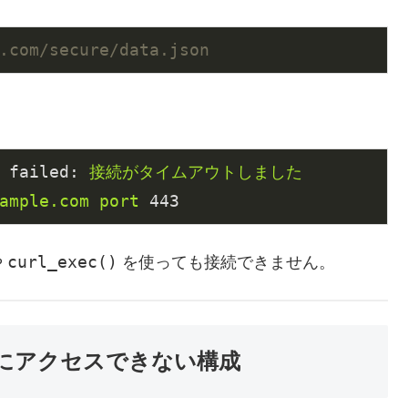
.com/secure/data.json
 failed:
接続がタイムアウトしました
ample.com
port
443
curl_exec()
や
を使っても接続できません。
Pにアクセスできない構成