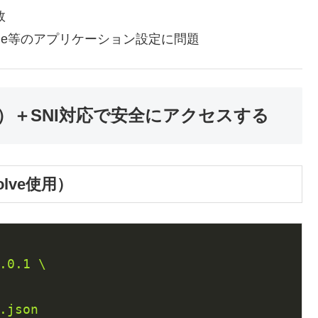
敗
ache等のアプリケーション設定に問題
.1）＋SNI対応で安全にアクセスする
lve使用）
.0.1 \

.json