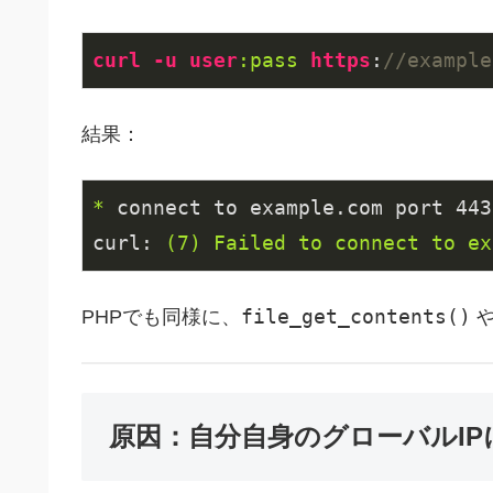
curl
-u
user
:pass
https
:
//example
結果：
*
connect to example.com port 443
curl:
(7)
Failed
to
connect
to
ex
file_get_contents()
PHPでも同様に、
原因：自分自身のグローバルI