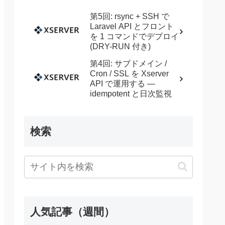
第5回: rsync + SSH で
Laravel API とフロント
を 1 コマンドでデプロイ
(DRY-RUN 付き)
第4回: サブドメイン /
Cron / SSL を Xserver
API で運用する —
idempotent と日次監視
検索
人気記事（週間）