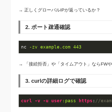
→ 正しくグローバルIPが返っているか？
2. ポート疎通確認
nc
-zv example.com 443
→ 「接続拒否」や「タイムアウト」ならFWや
3. curlの詳細ログで確認
curl
-v
-u
user
:pass
https
:
//exam