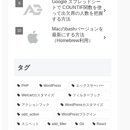
Google スプレッドシー
トで COUNTIF関数を使
って出欠席の人数を把握
する方法
Macのbashバージョンを
最新にする方法
（Homebrew利用）
タグ
PHP
WordPress
エックスサーバー
Welcartカスタマイズ
フィルターフック
アクションフック
WordPressカスタマイズ
add_action
WordPressプラグイン
スニペット
add_filter
Git
React