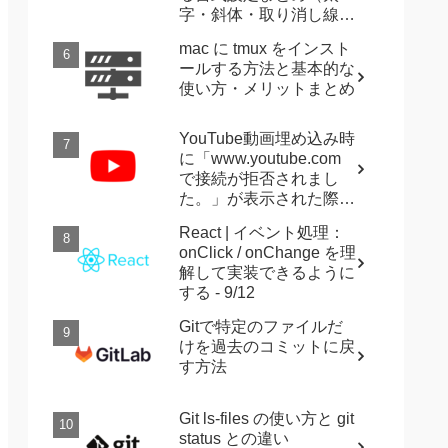
字・斜体・取り消し線・
強調など）
mac に tmux をインスト
ールする方法と基本的な
使い方・メリットまとめ
YouTube動画埋め込み時
に「www.youtube.com
で接続が拒否されまし
た。」が表示された際に
確認すること
React | イベント処理：
onClick / onChange を理
解して実装できるように
する - 9/12
Gitで特定のファイルだ
けを過去のコミットに戻
す方法
Git ls-files の使い方と git
status との違い