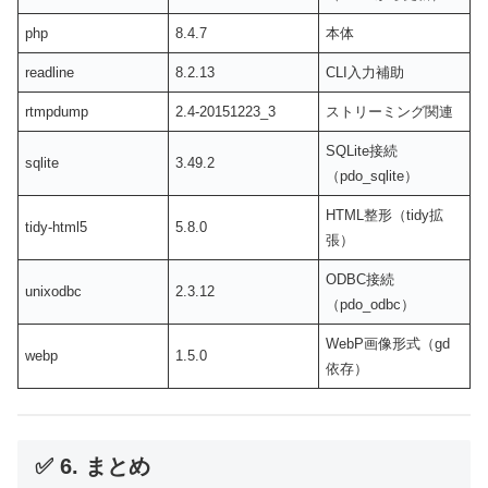
php
8.4.7
本体
readline
8.2.13
CLI入力補助
rtmpdump
2.4-20151223_3
ストリーミング関連
SQLite接続
sqlite
3.49.2
（pdo_sqlite）
HTML整形（tidy拡
tidy-html5
5.8.0
張）
ODBC接続
unixodbc
2.3.12
（pdo_odbc）
WebP画像形式（gd
webp
1.5.0
依存）
✅ 6. まとめ