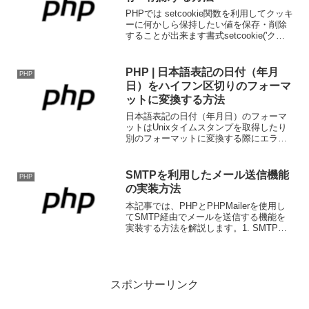
PHPでは setcookie関数を利用してクッキ
ーに何かしら保持したい値を保存・削除
することが出来ます書式setcookie('クッ
キー名', 'クッキー値', 有効期限, 'パス', 'ド
メイン', SSLフラグ);クッキー名'name...
PHP | 日本語表記の日付（年月
PHP
日）をハイフン区切りのフォーマ
ットに変換する方法
日本語表記の日付（年月日）のフォーマ
ットはUnixタイムスタンプを取得したり
別のフォーマットに変換する際にエラー
になったり都合が悪いのでハイフン区切
りのフォーマットに変換します。日本語
表記の日付をハイフン区切りに変換する//
SMTPを利用したメール送信機能
PHP
日本語表記の日...
の実装方法
本記事では、PHPとPHPMailerを使用し
てSMTP経由でメールを送信する機能を
実装する方法を解説します。1. SMTPメ
ール送信のメリットSMTPを利用するこ
とで、以下のメリットがあります。セキ
ュリティ強化: SMTP認証やSSL/T...
スポンサーリンク