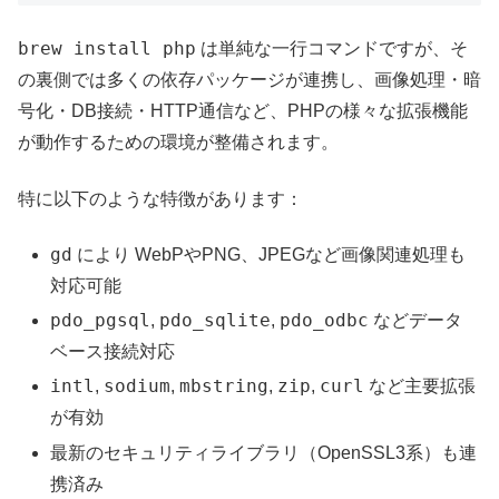
brew install php
は単純な一行コマンドですが、そ
の裏側では多くの依存パッケージが連携し、画像処理・暗
号化・DB接続・HTTP通信など、PHPの様々な拡張機能
が動作するための環境が整備されます。
特に以下のような特徴があります：
gd
により WebPやPNG、JPEGなど画像関連処理も
対応可能
pdo_pgsql
pdo_sqlite
pdo_odbc
,
,
などデータ
ベース接続対応
intl
sodium
mbstring
zip
curl
,
,
,
,
など主要拡張
が有効
最新のセキュリティライブラリ（OpenSSL3系）も連
携済み