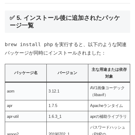
✅ 5. インストール後に追加されたパッケ
ージ一覧
brew install php
を実行すると、以下のような関連
パッケージが同時にインストールされました：
主な用途または依存
パッケージ名
バージョン
対象
AV1画像コーデック
aom
3.12.1
（libavif）
apr
1.7.5
Apacheランタイム
apr-util
1.6.3_1
aprの補助ライブラリ
パスワードハッシュ
argon2
20190702_1
（PHPの