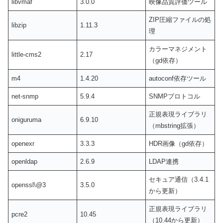
libvmaf
3.0.0
映像品質評価ツール
ZIP圧縮ファイルの処
libzip
1.11.3
理
カラーマネジメント
little-cms2
2.17
（gd依存）
m4
1.4.20
autoconf依存ツール
net-snmp
5.9.4
SNMPプロトコル
正規表現ライブラリ
oniguruma
6.9.10
（mbstring拡張）
openexr
3.3.3
HDR画像（gd依存）
openldap
2.6.9
LDAP連携
セキュア通信（3.4.1
openssl\@3
3.5.0
から更新）
正規表現ライブラリ
pcre2
10.45
（10.44から更新）