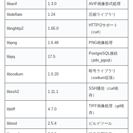
libavif
1.3.0
AVIF画像形式処理
libdeflate
1.24
圧縮ライブラリ
HTTP/2サポート
libnghttp2
1.65.0
（curl）
libpng
1.6.48
PNG画像処理
PostgreSQL接続
libpq
17.5
（pdo_pgsql）
暗号ライブラリ
libsodium
1.0.20
（sodium拡張）
SSH通信（curl依
libssh2
1.11.1
存）
TIFF画像処理（gd依
libtiff
4.7.0
存）
libtool
2.5.4
ビルドツール