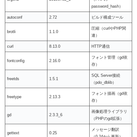
password_hash）
autoconf
2.72
ビルド構成ツール
圧縮（curlやPHP関
brotli
1.1.0
連）
curl
8.13.0
HTTP通信
フォント管理（gd依
fontconfig
2.16.0
存）
SQL Server接続
freetds
1.5.1
（pdo_dblib）
フォント描画（gd依
freetype
2.13.3
存）
画像処理ライブラリ
gd
2.3.3_6
（PHPのgd拡張）
メッセージ翻訳
gettext
0.25
（0.24から更新）