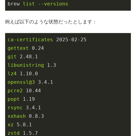
brew
list --versions
例えば以下のような状態だったとします：
ca-certificates
2025
-02
-25
gettext
0.24
git
2.48
.1
libunistring
1.3
lz4
1.10
.0
openssl@3
3.4
.1
pcre2
10.44
popt
1.19
rsync
3.4
.1
xxhash
0.8
.3
xz
5.8
.1
zstd
1.5
.7