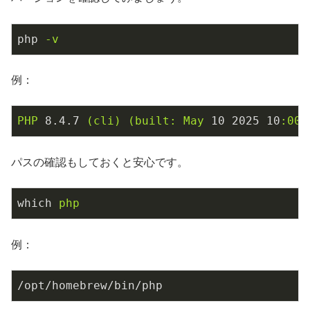
php
-v
例：
PHP
8.4
.7
(cli)
(built:
May
10
2025
10
:00:
パスの確認もしておくと安心です。
which
php
例：
/opt/homebrew/bin/php