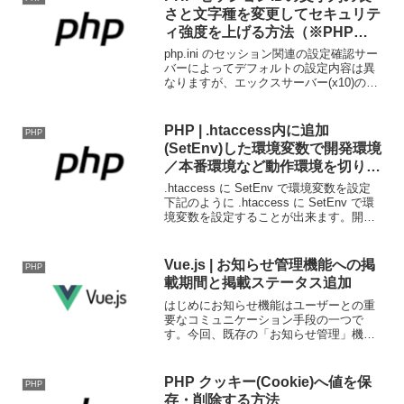
さと文字種を変更してセキュリテ
ィ強度を上げる方法（※PHP
7.1.0 から利用可能）
php.ini のセッション関連の設定確認サー
バーによってデフォルトの設定内容は異
なりますが、エックスサーバー(x10)の場
合、セッションIDの文字数は「32」、文
字の種類は「5」(0-9, a-v) になっていま
す。PHP 7.1.0 か...
PHP | .htaccess内に追加
PHP
(SetEnv)した環境変数で開発環境
／本番環境など動作環境を切り替
える方法
.htaccess に SetEnv で環境変数を設定
下記のように .htaccess に SetEnv で環
境変数を設定することが出来ます。開発
中のプロダクトや運用中のプロダクトで
環境毎に切り替えるために# 本番環境#
SetEnv A...
Vue.js | お知らせ管理機能への掲
PHP
載期間と掲載ステータス追加
はじめにお知らせ機能はユーザーとの重
要なコミュニケーション手段の一つで
す。今回、既存の「お知らせ管理」機能
に以下の新機能を追加しました：掲載期
間の設定：お知らせの掲載開始日と終了
日を指定できるように。掲載ステータス
PHP クッキー(Cookie)へ値を保
PHP
の設定：お知らせが「下書き...
存・削除する方法