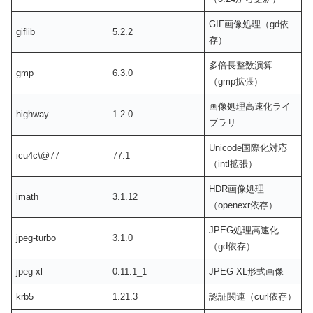
GIF画像処理（gd依
giflib
5.2.2
存）
多倍長整数演算
gmp
6.3.0
（gmp拡張）
画像処理高速化ライ
highway
1.2.0
ブラリ
Unicode国際化対応
icu4c\@77
77.1
（intl拡張）
HDR画像処理
imath
3.1.12
（openexr依存）
JPEG処理高速化
jpeg-turbo
3.1.0
（gd依存）
jpeg-xl
0.11.1_1
JPEG-XL形式画像
krb5
1.21.3
認証関連（curl依存）