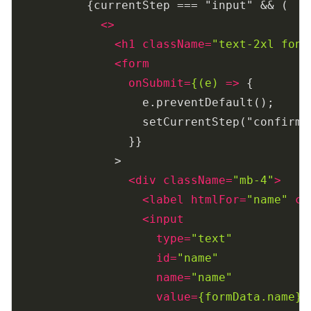
          {currentStep === "input" && (

<>
<
h1
className
=
"text-2xl font
<
form
onSubmit
=
{(e)
 =>
 {

                  e.preventDefault();

                  setCurrentStep("confirm")
                }}

              >

<
div
className
=
"mb-4"
>
<
label
htmlFor
=
"name"
cl
<
input
type
=
"text"
id
=
"name"
name
=
"name"
value
=
{formData.name}