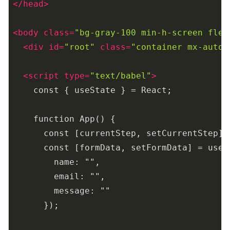
</
head
>
<
body
class
=
"bg-gray-100 min-h-screen flex
<
div
id
=
"root"
class
=
"container mx-auto 
<
script
type
=
"text/babel"
>
    const { useState } = React;

    function App() {

      const [currentStep, setCurrentStep] 
      const [formData, setFormData] = useSt
        name: "",

        email: "",

        message: ""

      });
