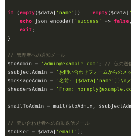
if
 (
empty
($data[
'name'
]) || 
empty
($data[
'e
echo
 json_encode([
'success'
 => 
false
, 
exit
;

}

// 管理者への通知メール
$toAdmin = 
'admin@example.com'
; 
// 仮の送信
$subjectAdmin = 
'お問い合わせフォームからのメッセ
$messageAdmin = 
"名前: {$data['name']}\nメ
$headersAdmin = 
'From: noreply@example.com
$mailToAdmin = mail($toAdmin, $subjectAdmi
// 問い合わせ者への自動返信メール
$toUser = $data[
'email'
];
