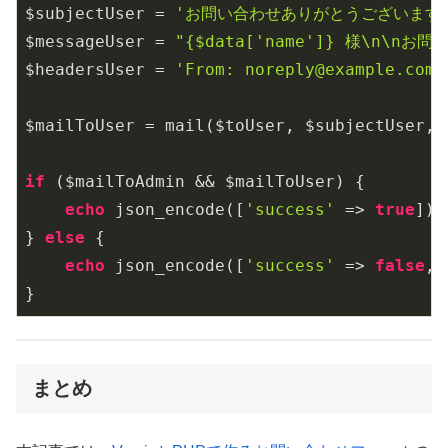
$subjectUser = 
'お問い合わせありがとうございます
$messageUser = 
"{$data['name']} 様\n\n
$headersUser = 
'From: noreply@example.com'
$mailToUser = mail($toUser, $subjectUser, 
if
 ($mailToAdmin && $mailToUser) {

echo
 json_encode([
'success'
 => 
true
]);

} 
else
 {

echo
 json_encode([
'success'
 => 
false
, 
}
まとめ