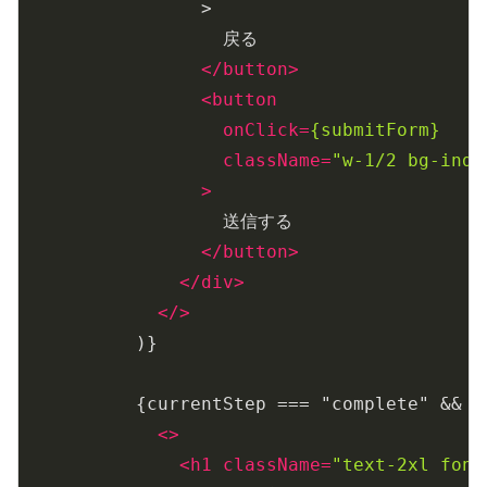
                >

                  戻る

</
button
>
<
button
onClick
=
{submitForm}
className
=
"w-1/2 bg-indi
                >
                  送信する

</
button
>
</
div
>
</>
          )}

          {currentStep === "complete" && (

<>
<
h1
className
=
"text-2xl font