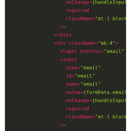
onChange
=
{handleInputC
required
className
=
"mt-1 block 
                  />
</
div
>
<
div
className
=
"mb-4"
>
<
label
htmlFor
=
"email"
c
<
input
type
=
"email"
id
=
"email"
name
=
"email"
value
=
{formData.email}
onChange
=
{handleInputC
required
className
=
"mt-1 block 
                  />