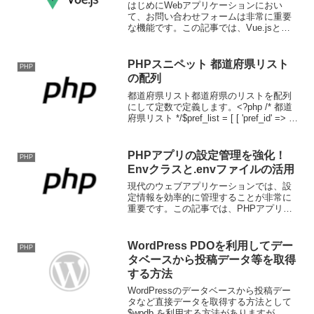
はじめにWebアプリケーションにおい
て、お問い合わせフォームは非常に重要
な機能です。この記事では、Vue.jsと
PHPを使用したお問い合わせフォーム
に、MySQLデータベースへの保存機能を
追加する方法を詳しく解説します。1. デ
PHPスニペット 都道府県リスト
PHP
ータベースの...
の配列
都道府県リスト都道府県のリストを配列
にして定数で定義します。<?php /* 都道
府県リスト */$pref_list = [ [ 'pref_id' => 1,
'pref_name' => '北海道', 'pref_kana' => '...
PHPアプリの設定管理を強化！
PHP
Envクラスと.envファイルの活用
現代のウェブアプリケーションでは、設
定情報を効率的に管理することが非常に
重要です。この記事では、PHPアプリケ
ーションにおける設定管理を強化するた
めに、.envファイルとユーティリティク
ラス「Env」を活用する方法をご紹介し
WordPress PDOを利用してデー
PHP
ます。1. 背景...
タベースから投稿データ等を取得
する方法
WordPressのデータベースから投稿デー
タなど直接データを取得する方法として
$wpdb を利用する方法がありますが、今