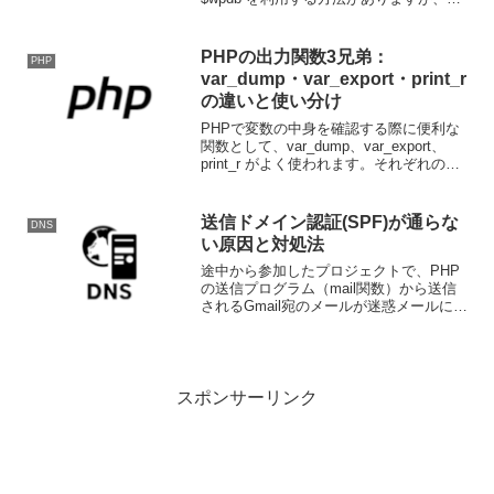
回は PDOを利用してデータベースからデ
ータを取得する方法をご紹介致します。
データベースへ接続する$dbh = ne...
PHPの出力関数3兄弟：
PHP
var_dump・var_export・print_r
の違いと使い分け
PHPで変数の中身を確認する際に便利な
関数として、var_dump、var_export、
print_r がよく使われます。それぞれの特
徴を理解しておくと、状況に応じて効率
的に使い分けられます。var_dump：デバ
ッグの定番var_dum...
送信ドメイン認証(SPF)が通らな
DNS
い原因と対処法
途中から参加したプロジェクトで、PHP
の送信プログラム（mail関数）から送信
されるGmail宛のメールが迷惑メールに判
定されてしまう現象がありメールのヘッ
ダー情報を見てみるとSPFの認証が通っ
ていないようでした。メールヘッダー確
認（ 認証...
スポンサーリンク