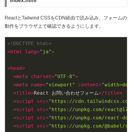
index.html
ReactとTailwind CSSをCDN経由で読み込み、フォームの
動作をブラウザ上で確認できるようにします。
<!DOCTYPE html>
<
html
lang
=
"ja"
>
<
head
>
<
meta
charset
=
"UTF-8"
>
<
meta
name
=
"viewport"
content
=
"width=dev
<
title
>
React お問い合わせフォーム
</
title
>
<
script
src
=
"https://cdn.tailwindcss.com
<
script
src
=
"https://unpkg.com/react@17/
<
script
src
=
"https://unpkg.com/react-dom
<
script
src
=
"https://unpkg.com/@babel/st