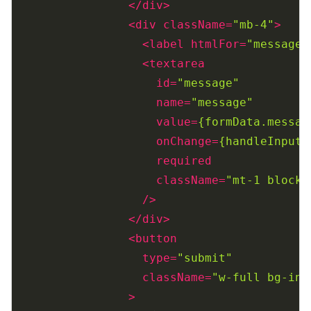
</
div
>
<
div
className
=
"mb-4"
>
<
label
htmlFor
=
"message"
<
textarea
id
=
"message"
name
=
"message"
value
=
{formData.messag
onChange
=
{handleInputC
required
className
=
"mt-1 block 
                  />
</
div
>
<
button
type
=
"submit"
className
=
"w-full bg-ind
                >