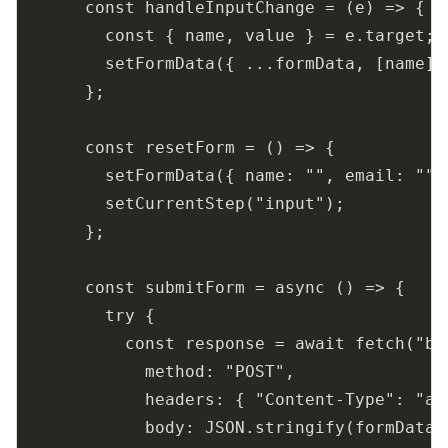
      const handleInputChange = (e) => {

        const { name, value } = e.target;

        setFormData({ ...formData, [name]: 
      };

      const resetForm = () => {

        setFormData({ name: "", email: "", 
        setCurrentStep("input");

      };

      const submitForm = async () => {

        try {

          const response = await fetch("ba
            method: "POST",

            headers: { "Content-Type": "app
            body: JSON.stringify(formData)
