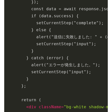
          });

          const data = await response.json(
          if (data.success) {

            setCurrentStep("complete");

          } else {

            alert("送信に失敗しました: " + (da
            setCurrentStep("input");

          }

        } catch (error) {

          alert("エラーが発生しました。");

          setCurrentStep("input");

        }

      };

      return (

<
div
className
=
"bg-white shadow-md