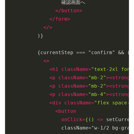
                  確認画面へ

</
button
>
</
form
>
</>
          )}

          {currentStep === "confirm" && (

<>
<
h1
className
=
"text-2xl font
<
p
className
=
"mb-2"
>
<
strong
>
<
p
className
=
"mb-2"
>
<
strong
>
<
p
className
=
"mb-4"
>
<
strong
>
<
div
className
=
"flex space-x
<
button
onClick
=
{()
 =>
 setCurren
                  className="w-1/2 bg-gray