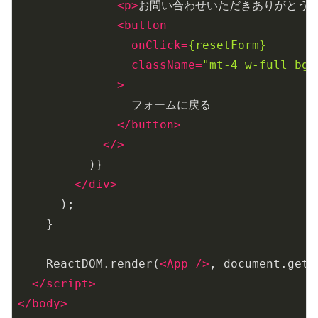
<
p
>
お問い合わせいただきありがとう
<
button
onClick
=
{resetForm}
className
=
"mt-4 w-full bg-
              >
                フォームに戻る

</
button
>
</>
          )}

</
div
>
      );

    }

    ReactDOM.render(
<
App
 />
, document.getE
</
script
>
</
body
>