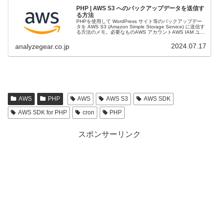
PHP | AWS S3 へのバックアップデータを送信す
る方法
PHPを使用して WordPress サイト等のバックアップデー
タを AWS S3 (Amazon Simple Storage Service) に送信す
る方法のメモ。必要なものAWS アカウントAWS IAM ユー
ザー（S3 バケットへ...
2024.07.17
analyzegear.co.jp
AWS
PHP
AWS
AWS S3
AWS SDK
AWS SDK for PHP
cron
PHP
スポンサーリンク