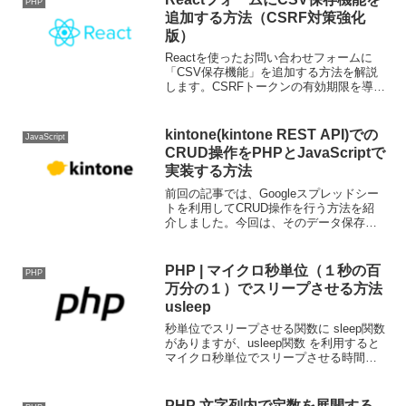
PHP
追加する方法（CSRF対策強化
版）
Reactを使ったお問い合わせフォームに
「CSV保存機能」を追加する方法を解説
します。CSRFトークンの有効期限を導入
した高度なセキュリティ対策を実現し、
送信されたデータをCSV形式で保存する
仕組みを実装します。1. 実装の背景と目
kintone(kintone REST API)での
JavaScript
的お問い...
CRUD操作をPHPとJavaScriptで
実装する方法
前回の記事では、Googleスプレッドシー
トを利用してCRUD操作を行う方法を紹
介しました。今回は、そのデータ保存場
所をGoogleスプレッドシートからkintone
に変更した内容を紹介します。準備1.
kintone APIの設定kint...
PHP | マイクロ秒単位（１秒の百
PHP
万分の１）でスリープさせる方法
usleep
秒単位でスリープさせる関数に sleep関数
がありますが、usleep関数 を利用すると
マイクロ秒単位でスリープさせる時間を
指定することが出来ます。0.5秒（50万マ
イクロ秒）スリープ0.5秒（50万マイクロ
秒）間スリープさせる場合は、u...
PHP 文字列内で定数を展開する