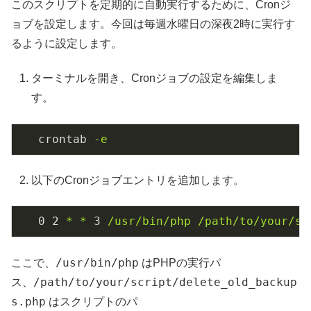
このスクリプトを定期的に自動実行するために、Cronジ
ョブを設定します。今回は毎週水曜日の深夜2時に実行す
るように設定します。
ターミナルを開き、Cronジョブの設定を編集しま
す。
crontab
-e
以下のCronジョブエントリを追加します。
0
2
*
*
3
/usr/bin/php
/path/to/your/sc
/usr/bin/php
ここで、
はPHPの実行パ
/path/to/your/script/delete_old_backup
ス、
s.php
はスクリプトのパ