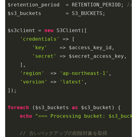
$retention_period  = RETENTION_PERIOD; 
//
$s3_buckets        = S3_BUCKETS;

$s3client = 
new
 S3Client([

'credentials'
 => [

'key'
    => $access_key_id,

'secret'
 => $secret_access_key,

    ],

'region'
  => 
'ap-northeast-1'
,

'version'
 => 
'latest'
,

]);

foreach
 ($s3_buckets 
as
 $s3_bucket) {

echo
"=== Processing bucket: $s3_bucke
// 古いバックアップの削除対象を取得