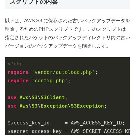
スクリプトの内容
以下は、AWS S3 に保存された古いバックアップデータを
削除するためのPHPスクリプトです。このスクリプトは
指定されたバケットのバックアップディレクトリ内の古い
バージョンのバックアップデータを削除します。
<?php
require
'vendor/autoload.php'
require
'config.php'
;

use
Aws
\
S3
\
S3Client
use
Aws
\
S3
\
Exception
\
S3Exception
;

$access_key_id     = AWS_ACCESS_KEY_ID;

$secret_access_key = AWS_SECRET_ACCESS_KEY;