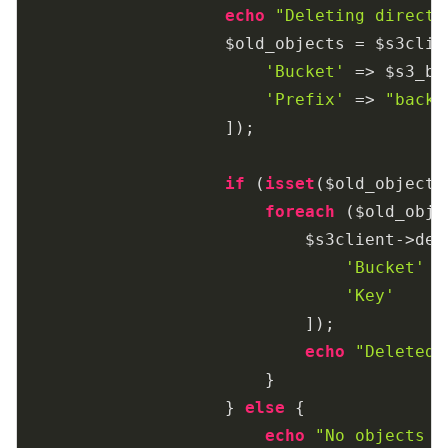
echo
"Deleting directo
                    $old_objects = $s3clie
'Bucket'
 => $s3_bu
'Prefix'
 => 
"backu
                    ]);

if
 (
isset
($old_objects
foreach
 ($old_obje
                            $s3client->dele
'Bucket'
 =
'Key'
    =
                            ]);

echo
"Deleted 
                        }

                    } 
else
 {

echo
"No objects f