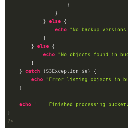
                    }

                }

            } 
else
 {

echo
"No backup versions m
            }

        } 
else
 {

echo
"No objects found in buck
        }

    } 
catch
 (S3Exception $e) {

echo
"Error listing objects in buc
    }

echo
"=== Finished processing bucket: 
?>