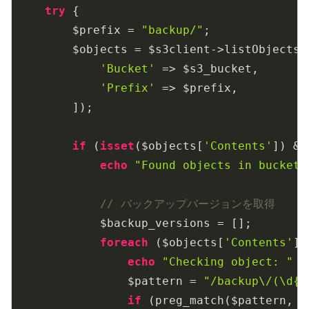
try
 {

        $prefix = 
"backup/"
;

        $objects = $s3client->listObjectsV2
'Bucket'
 => $s3_bucket,

'Prefix'
 => $prefix,

        ]);

if
 (
isset
($objects[
'Contents'
]) &&
echo
"Found objects in bucket:
// バックアップバージョンを取得
            $backup_versions = [];

foreach
 ($objects[
'Contents'
] 
echo
"Checking object: "
 .
                $pattern = 
"/backup\/(\d{8
if
 (preg_match($pattern, $