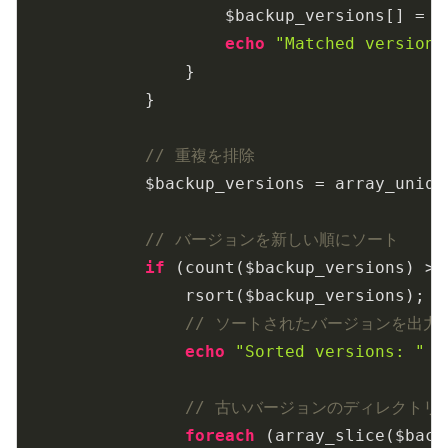
                    $backup_versions[] = $
echo
"Matched version:
                }

            }

// 重複を排除
            $backup_versions = array_uniqu
// バージョンを新しい順にソート
if
 (count($backup_versions) > 
                rsort($backup_versions);

// ソートされたバージョンを出力
echo
"Sorted versions: "
 .
// 古いバージョンのディレクトリ
foreach
 (array_slice($back