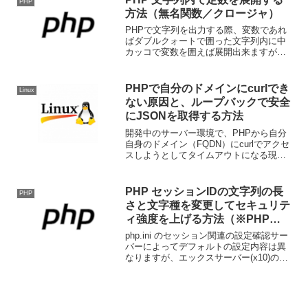
PHP
方法（無名関数／クロージャ）
PHPで文字列を出力する際、変数であれ
ばダブルクォートで囲った文字列内に中
カッコで変数を囲えば展開出来ますが、
同様の方法で定数を展開することが出来
ません。パラメータの内容をそのまま返
す無名関数(クロージャ)を用意する以下の
PHPで自分のドメインにcurlでき
Linux
ようにパラメータの...
ない原因と、ループバックで安全
にJSONを取得する方法
開発中のサーバー環境で、PHPから自分
自身のドメイン（FQDN）にcurlでアクセ
スしようとしてタイムアウトになる現象
に遭遇することがあります。特に、
HTTPS＋Basic認証付きのJSONファイル
などをPHP経由で取得したい場合、この
PHP セッションIDの文字列の長
PHP
問題...
さと文字種を変更してセキュリテ
ィ強度を上げる方法（※PHP
7.1.0 から利用可能）
php.ini のセッション関連の設定確認サー
バーによってデフォルトの設定内容は異
なりますが、エックスサーバー(x10)の場
合、セッションIDの文字数は「32」、文
字の種類は「5」(0-9, a-v) になっていま
す。PHP 7.1.0 か...