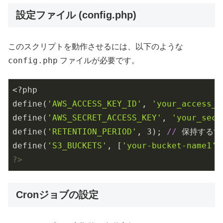
設定ファイル (config.php)
このスクリプトを動作させるには、以下のような
config.php
ファイルが必要です。
<?php

define(
'AWS_ACCESS_KEY_ID'
, 
'your_access_k
define(
'AWS_SECRET_ACCESS_KEY'
, 
'your_secr
define(
'RETENTION_PERIOD'
, 
3
); 
//
 保持する世
define(
'S3_BUCKETS'
, [
'your-bucket-name1'
,
?>
Cronジョブの設定