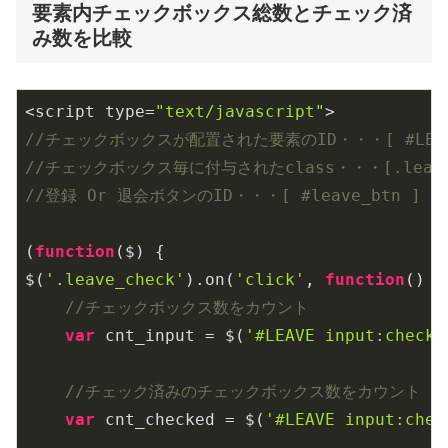
要素内チェックボックス総数とチェック済
み数を比較
<script type=
"text/javascript"
//チェックボックスが配置された要素のID・・・[ #LEAV
//チェックボックス毎に付与されたclass・・・[.leave_
//登録 Or 退会ボタンのID・・・[ #leave_btn ]
(
function
(
$
) 
{

$(
'.leave_check'
).on(
'click'
, 
function
(
) 
{

//チェックボックス数をカウント
var
 cnt_input = $(
'#LEAVE input:checkb
//チェック済みのチェックボックス数をカウント
var
 cnt_checked = $(
'#LEAVE input:chec