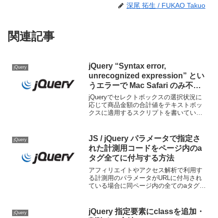
深尾 拓生 / FUKAO Takuo
関連記事
jQuery “Syntax error,
jQuery
unrecognized expression” とい
うエラーで Mac Safari のみ不具
合が出る原因と対処法
jQueryでセレクトボックスの選択状況に
応じて商品金額の合計値をテキストボッ
クスに適用するスクリプトを書いていた
のですが、Chrome や Firefox は動く処理
が Mac Safari のみ動かない不具合があり
ました。エラー確認エラ...
JS / jQuery パラメータで指定さ
jQuery
れた計測用コードをページ内のa
タグ全てに付与する方法
アフィリエイトやアクセス解析で利用す
る計測用のパラメータがURLに付与され
ている場合に同ページ内の全てのaタグに
強制的に付与する方法メモ。ページ内のa
タグ全てに指定パラメータを付与する
<script>//現在ページURLのプロトコルと
jQuery 指定要素にclassを追加・
jQuery
ホスト...