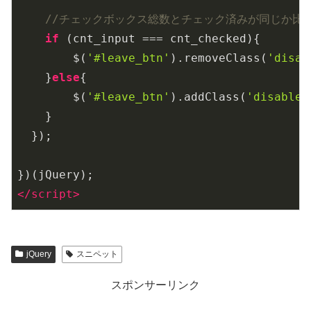
//チェックボックス総数とチェック済みが同じか比
if
 (cnt_input === cnt_checked){

        $(
'#leave_btn'
).removeClass(
'disab
    }
else
{

        $(
'#leave_btn'
).addClass(
'disabled
    }

  });

</
script
>
jQuery
スニペット
スポンサーリンク