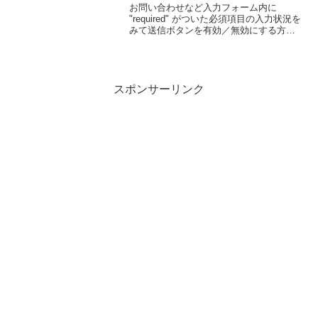
お問い合わせなど入力フォーム内に
"required" がついた必須項目の入力状況を
みて送信ボタンを有効／無効にする方法
を書きます。必須項目の状況をみて送信
ボタンを有効／無効にするjQueryコード
サンプル<script type="tex...
スポンサーリンク