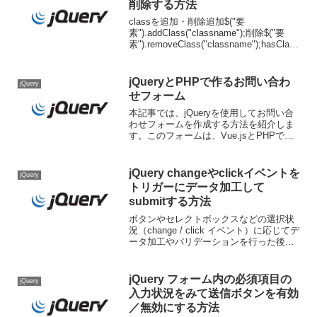
削除する方法
classを追加・削除追加$("要
素").addClass("classname");削除$("要
素").removeClass("classname");hasClass
でclassが指定されているか判定して追
加・削除$('#button...
jQueryとPHPで作るお問い合わ
jQuery
せフォーム
本記事では、jQueryを使用してお問い合
わせフォームを作成する方法を紹介しま
す。このフォームは、Vue.jsとPHPで作
るお問い合わせフォームを基にしたもの
です。使用技術とバージョン情報jQuery:
3.6.4Tailwind CSS:...
jQuery changeやclickイベントを
jQuery
トリガーにデータ加工して
submitする方法
ボタンやセレクトボックスなどの選択状
況（change / click イベント）に応じてデ
ータ加工やバリデーションを行った後に
submitする方法のサンプル（※バリデー
ションやデータ加工の詳細は割愛）。
change / click イベント...
jQuery フォーム内の必須項目の
jQuery
入力状況をみて送信ボタンを有効
／無効にする方法