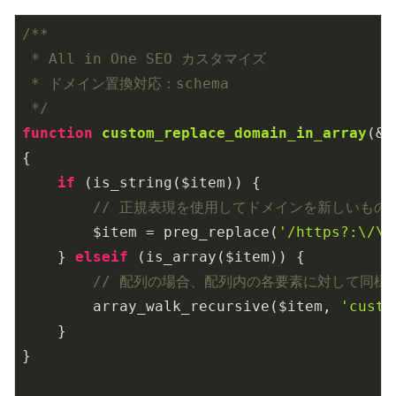
/**

 * All in One SEO カスタマイズ

 * ドメイン置換対応：schema

 */
function
custom_replace_domain_in_array
(&$
{

if
 (is_string($item)) {

// 正規表現を使用してドメインを新しいもの
        $item = preg_replace(
'/https?:\/\/
    } 
elseif
 (is_array($item)) {

// 配列の場合、配列内の各要素に対して同様
        array_walk_recursive($item, 
'custo
    }

}
