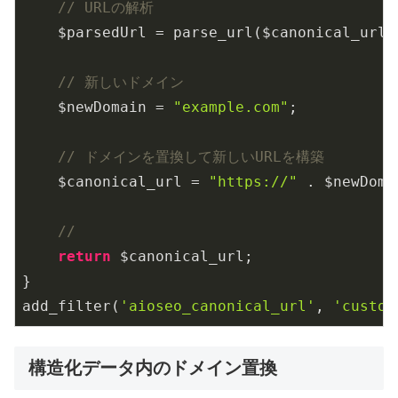
// URLの解析
    $parsedUrl = parse_url($canonical_url);
// 新しいドメイン
    $newDomain = 
"example.com"
;

// ドメインを置換して新しいURLを構築
    $canonical_url = 
"https://"
 . $newDoma
// 
return
 $canonical_url;

}

add_filter(
'aioseo_canonical_url'
, 
'custom
構造化データ内のドメイン置換