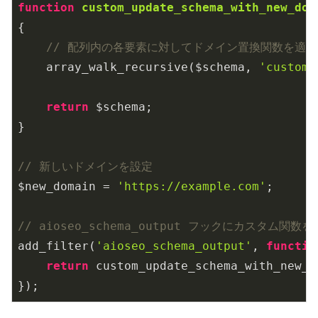
function
custom_update_schema_with_new_dom
{

// 配列内の各要素に対してドメイン置換関数を適用
    array_walk_recursive($schema, 
'custom_
return
 $schema;

}

// 新しいドメインを設定
$new_domain = 
'https://example.com'
;

// aioseo_schema_output フックにカスタム関数
add_filter(
'aioseo_schema_output'
, 
functio
return
 custom_update_schema_with_new_d
});