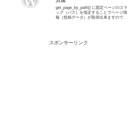
方法
get_page_by_path() に固定ページのスラ
ッグ（パス）を指定することでページ情
報（投稿データ）が取得出来ますのでそ
の中から投稿IDを取得します。スラッグ
から投稿IDを取得するスラッグ（パス）
が "top" の固定ページの投稿I...
スポンサーリンク