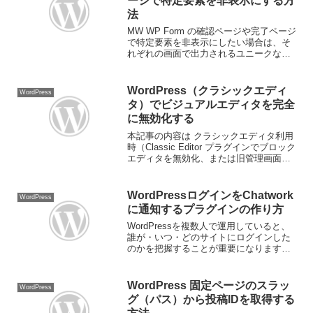
ージで特定要素を非表示にする方
法
MW WP Form の確認ページや完了ページ
で特定要素を非表示にしたい場合は、そ
れぞれの画面で出力されるユニークなク
ラスを指定して jQuery & CSS で非表示
にします。サンプル対象要素今回は個人
情報の同意を促すメッセージの要素を
WordPress（クラシックエディ
WordPress
非...
タ）でビジュアルエディタを完全
に無効化する
本記事の内容は クラシックエディタ利用
時（Classic Editor プラグインでブロック
エディタを無効化、または旧管理画面で
クラシック編集画面を使っている場合）
を前提としています。目的全ユーザーで
ビジュアルエディタ（TinyMCE）を無...
WordPressログインをChatwork
WordPress
に通知するプラグインの作り方
WordPressを複数人で運用していると、
誰が・いつ・どのサイトにログインした
のかを把握することが重要になります。
今回は、WordPressのログイン通知を
Chatworkへ自動で送信するオリジナルプ
ラグインを作成する方法をご紹介しま
WordPress 固定ページのスラッ
WordPress
す。...
グ（パス）から投稿IDを取得する