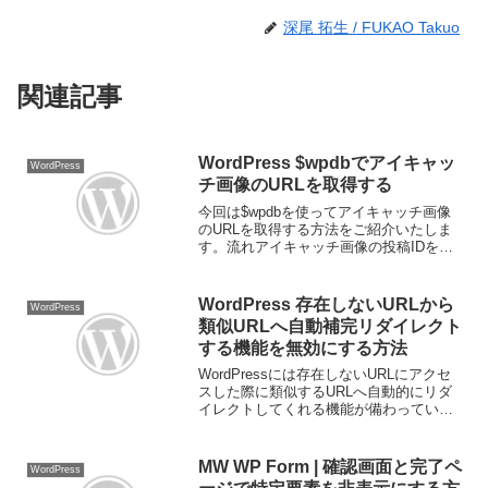
深尾 拓生 / FUKAO Takuo
関連記事
WordPress $wpdbでアイキャッ
WordPress
チ画像のURLを取得する
今回は$wpdbを使ってアイキャッチ画像
のURLを取得する方法をご紹介いたしま
す。流れアイキャッチ画像の投稿IDを取
得するアイキャッチ画像の投稿IDは
wp_postmeta テーブルに "_thumbnail_id"
というキーで保存され...
WordPress 存在しないURLから
WordPress
類似URLへ自動補完リダイレクト
する機能を無効にする方法
WordPressには存在しないURLにアクセ
スした際に類似するURLへ自動的にリダ
イレクトしてくれる機能が備わっていま
す。以前から気にはなっていましたが、
気持ちが悪いので調べてみたとこ自動補
完リダイレクトの機能を無効にする方法
MW WP Form | 確認画面と完了ペ
WordPress
がありました...