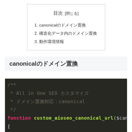
目次
canonicalのドメイン置換
構造化データ内のドメイン置換
動作環境情報
canonicalのドメイン置換
/**

 * All in One SEO カスタマイズ

 * ドメイン置換対応：canonical

 */
function
custom_aioseo_canonical_url
($cano
{
