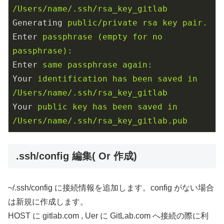
/Users/name/.ssh/rsa_key_gitlab
Generating
public/private rsa key pair.
Enter
passphrase (empty for no 
passphrase): 
Enter
same passphrase again: 
Your
identification has been saved in 
/Users/name/.ssh/rsa_key_gitlab
Your
public key has been saved in 
/Users/name/.ssh/rsa_key_gitlab.pub
.ssh/config 編集( Or 作成)
~/.ssh/config に接続情報を追加します。config がない場合
は新規に作成します。
HOST に gitlab.com , Uer に GitLab.com へ接続の際に利