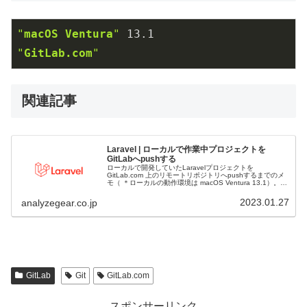
"
macOS
Ventura
"
13.1
"
GitLab.com
"
関連記事
Laravel | ローカルで作業中プロジェクトを
GitLabへpushする
ローカルで開発していたLaravelプロジェクトを
GitLab.com 上のリモートリポジトリへpushするまでのメ
モ（ ＊ローカルの動作環境は macOS Ventura 13.1）。空
のリモートリポジトリ作成リモートリポジトリが未作成...
2023.01.27
analyzegear.co.jp
GitLab
Git
GitLab.com
スポンサーリンク