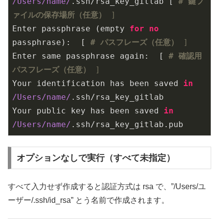
/Users/name/
.ssh/rsa_key_gitlab [ 
# 鍵フ
ァイルの保存場所（任意）
 ]
Enter passphrase (empty 
for
no
passphrase):  [ 
# パスフレーズ（任意）
 ]
Enter same passphrase again:  [ 
# 確認用
パスフレーズ（任意）
 ]
Your identification has been saved 
in
/Users/name/
.ssh/rsa_key_gitlab

Your public key has been saved 
in
/Users/name/
.ssh/rsa_key_gitlab.pub
オプションなしで実行（すべて未指定）
すべて入力せず作成すると認証方式は rsa で、”/Users/ユ
ーザー/.ssh/id_rsa” とう名前で作成されます。