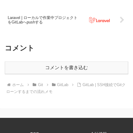
Laravel | ローカルで作業中プロジェクト
をGitLabへpushする
コメント
コメントを書き込む
ホーム
Git
GitLab
GitLab | SSH接続でGitク
ローンするまでの流れメモ