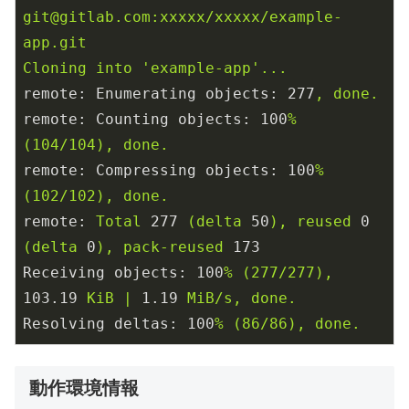
git@gitlab.com:xxxxx/xxxxx/example-
app.git
Cloning
into
'example-app'
...
remote: Enumerating objects:
277
,
done.
remote: Counting objects:
100
%
(104/104),
done.
remote: Compressing objects:
100
%
(102/102),
done.
remote:
Total
277
(delta
50
),
reused
0
(delta
0
),
pack-reused
173
Receiving objects:
100
%
(277/277),
103.19
KiB
|
1.19
MiB/s,
done.
Resolving deltas:
100
%
(86/86),
done.
動作環境情報