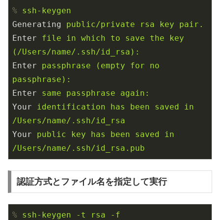
%
ssh-keygen
Generating
public/private rsa key pair.
Enter
file in which to save the key 
(/Users/name/.ssh/id_rsa): 
Enter
passphrase (empty for no 
passphrase): 
Enter
same passphrase again: 
Your
identification has been saved in 
/Users/name/.ssh/id_rsa
Your
public key has been saved in 
/Users/name/.ssh/id_rsa.pub
認証方式とファイル名を指定して実行
%
ssh-keygen -t rsa -f 