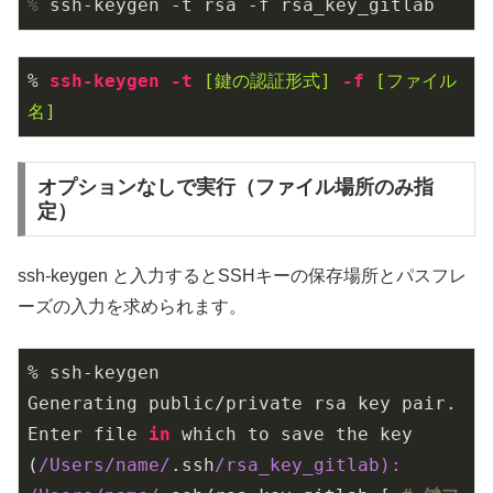
%
 ssh-keygen -t rsa -f rsa_key_gitlab
% 
ssh-keygen
-t
[鍵の認証形式]
-f
[ファイル
名]
オプションなしで実行（ファイル場所のみ指
定）
ssh-keygen と入力するとSSHキーの保存場所とパスフレ
ーズの入力を求められます。
% ssh-keygen

Generating public/private rsa key pair.

Enter file 
in
 which to save the key 
(
/Users/name/
.ssh
/rsa_key_gitlab): 