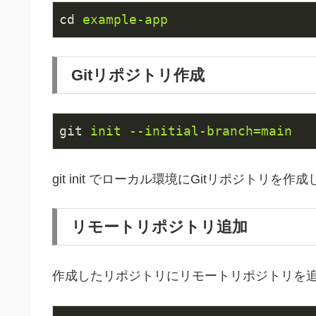
cd
example-app
Gitリポジトリ作成
git
init --initial-branch=main
git init でローカル環境にGitリポジトリを作
リモートリポジトリ追加
作成したリポジトリにリモートリポジトリを