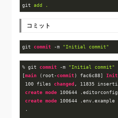
git
add .
コミット
git 
commit
 -m 
"Initial commit"
% git 
commit
 -m 
"Initial commit"
[
main
 (root-
commit
) fac6c88] 
Init
100
 files 
changed
, 
11835
 inserti
create
mode
100644
 .editorconfig

create
mode
100644
 .env.example

 .

 .