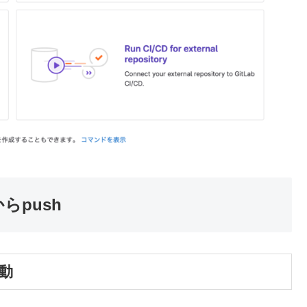
らpush
動