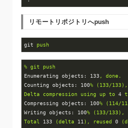
リモートリポジトリへpush
git
push
%
git
push
Enumerating objects:
133
,
done.
Counting objects:
100
%
(133/133),
Delta
compression
using
up
to
4
t
Compressing objects:
100
%
(114/11
Writing objects:
100
%
(133/133),
Total
133
(delta
11
),
reused
0
(d