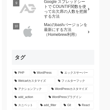
Google スプレッドシー
トで COUNTIF関数を使
って出欠席の人数を把握
する方法
Macのbashバージョンを
最新にする方法
（Homebrew利用）
タグ
PHP
WordPress
エックスサーバー
Welcartカスタマイズ
フィルターフック
アクションフック
WordPressカスタマイズ
add_action
WordPressプラグイン
スニペット
add_filter
Git
React