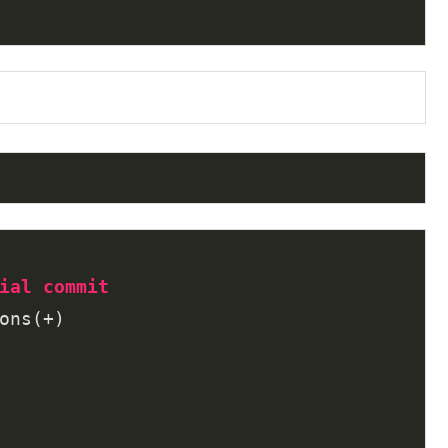
ial
commit
ons(+)
