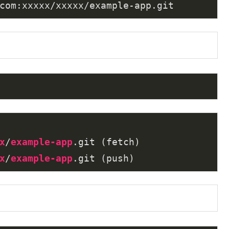
com:xxxxx/xxxxx/example-app.git
x
/
example-app
.git
x
/
example-app
.git
 (push)