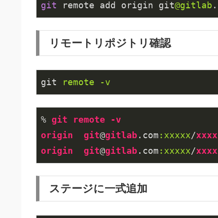
git
 remote add origin git
@gitlab
.
リモートリポジトリ確認
git
remote -v
% 
git
remote
-v
origin
git
@
gitlab
.com
:xxxxx
/
xxxx
origin
git
@
gitlab
.com
:xxxxx
/
xxxx
ステージに一式追加