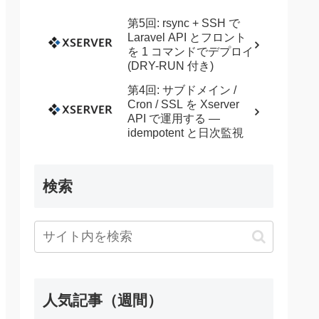
第5回: rsync + SSH で
Laravel API とフロント
を 1 コマンドでデプロイ
(DRY-RUN 付き)
第4回: サブドメイン /
Cron / SSL を Xserver
API で運用する —
idempotent と日次監視
検索
人気記事（週間）