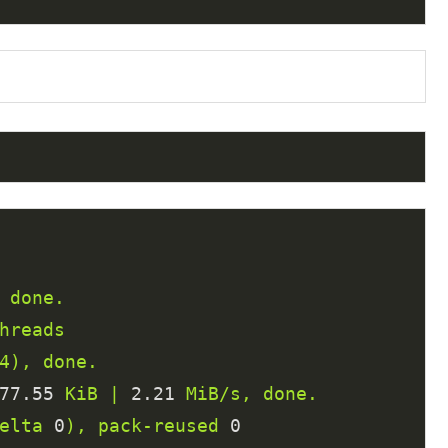
done.
hreads
4),
done.
77.55
KiB
|
2.21
MiB/s,
done.
elta
0
),
pack-reused
0