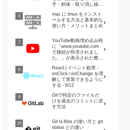
字・斜体・取り消し線・
強調など）
mac に tmux をインスト
ールする方法と基本的な
使い方・メリットまとめ
YouTube動画埋め込み時
に「www.youtube.com
で接続が拒否されまし
た。」が表示された際に
確認すること
React | イベント処理：
onClick / onChange を理
解して実装できるように
する - 9/12
Gitで特定のファイルだ
けを過去のコミットに戻
す方法
Git ls-files の使い方と git
status との違い