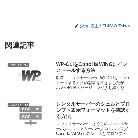
深尾 拓生 / FUKAO Takuo
関連記事
WP-CLIをConoHa WINGにイン
ConoHa WING
ストールする方法
以前エックスサーバーにWP-CLIをインス
トールする方法の記事を書きましたが、
パスやPHPのバージョンが少し異なりま
すが、ほぼ同じ方法で ConoHa WING に
インストールすることが出来ましたの
で、インストール方法を書いていきま
レンタルサーバーのシェルとプロ
ConoHa WING
す。WP...
ンプト表示フォーマットを確認す
る方法
レンタルサーバー（さくらのレンタルサ
ーバ／エックスサーバー／ロリポップ／
ConoHa WING）のシェルとプロンプト表