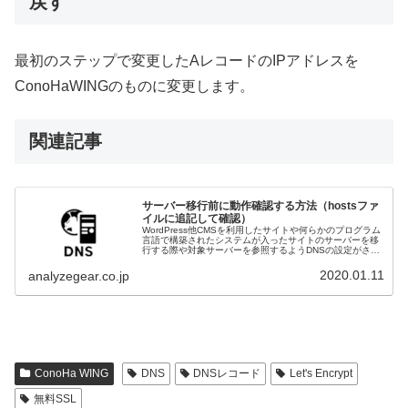
戻す
最初のステップで変更したAレコードのIPアドレスを
ConoHaWINGのものに変更します。
関連記事
サーバー移行前に動作確認する方法（hostsファ
イルに追記して確認）
WordPress他CMSを利用したサイトや何らかのプログラム
言語で構築されたシステムが入ったサイトのサーバーを移
行する際や対象サーバーを参照するようDNSの設定がされ
ていない状態で、事前に動作確認するためには確認に用い
る端末の hosts...
2020.01.11
analyzegear.co.jp
ConoHa WING
DNS
DNSレコード
Let's Encrypt
無料SSL