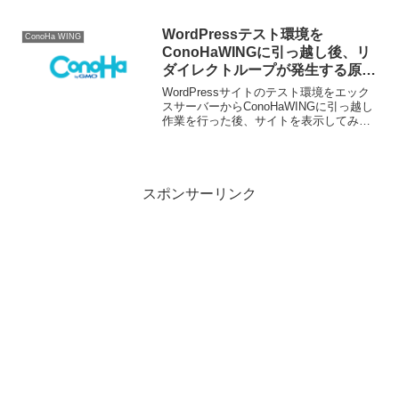
示フォーマットを確認してみました。シ
ェルとプロンプト表示フォーマット各レ
ンタルサーバのシェルを "echo $SHEL"
WordPressテスト環境を
ConoHa WING
...
ConoHaWINGに引っ越し後、リ
ダイレクトループが発生する原因
と対処法
WordPressサイトのテスト環境をエック
スサーバーからConoHaWINGに引っ越し
作業を行った後、サイトを表示してみる
と "ERR_TOO_MANY_REDIRECTS" と
リダイレクトループのエラーが出て正常
に表示することが出来ませ...
スポンサーリンク