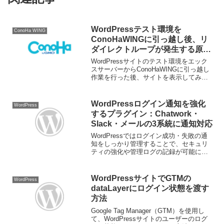
WordPressテスト環境を
ConoHa WING
ConoHaWINGに引っ越し後、リ
ダイレクトループが発生する原因
と対処法
WordPressサイトのテスト環境をエック
スサーバーからConoHaWINGに引っ越し
作業を行った後、サイトを表示してみる
と "ERR_TOO_MANY_REDIRECTS" と
リダイレクトループのエラーが出て正常
に表示することが出来ませ...
WordPressログイン通知を強化
WordPress
するプラグイン：Chatwork・
Slack・メールの3系統に通知対応
WordPressではログイン成功・失敗の通
知をしっかり管理することで、セキュリ
ティの強化や管理ログの記録が可能にな
ります。本記事では、Chatwork / Slack /
メールの3系統へ同時通知できる**ログイ
ン通知プラグイン（Mult...
WordPressサイトでGTMの
WordPress
dataLayerにログイン状態を渡す
方法
Google Tag Manager（GTM）を使用し
て、WordPressサイトのユーザーのログ