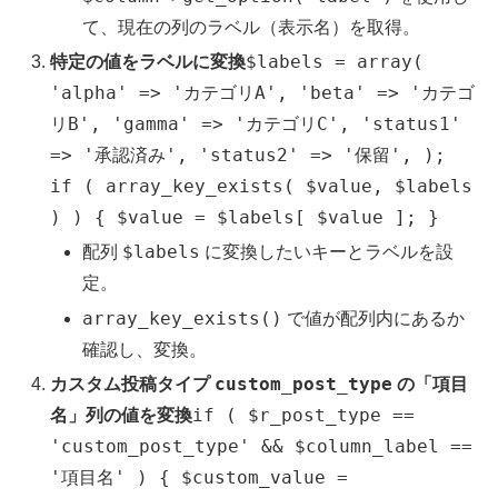
て、現在の列のラベル（表示名）を取得。
$labels = array(
特定の値をラベルに変換
'alpha' => 'カテゴリA', 'beta' => 'カテゴ
リB', 'gamma' => 'カテゴリC', 'status1'
=> '承認済み', 'status2' => '保留', );
if ( array_key_exists( $value, $labels
) ) { $value = $labels[ $value ]; }
$labels
配列
に変換したいキーとラベルを設
定。
array_key_exists()
で値が配列内にあるか
確認し、変換。
custom_post_type
カスタム投稿タイプ
の「項目
if ( $r_post_type ==
名」列の値を変換
'custom_post_type' && $column_label ==
'項目名' ) { $custom_value =