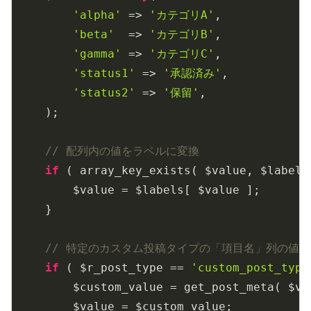
'alpha'
 => 
'カテゴリA'
,

'beta'
  => 
'カテゴリB'
,

'gamma'
 => 
'カテゴリC'
,

'status1'
 => 
'承認済み'
,

'status2'
 => 
'保留'
,

    );

// 配列内の値をラベルに変換
if
 ( array_key_exists( $value, $labels 
        $value = $labels[ $value ];

    }

// 特定のカスタム投稿タイプの「項目名」列の値
if
 ( $r_post_type == 
'custom_post_type
        $custom_value = get_post_meta( $va
        $value = $custom_value;
