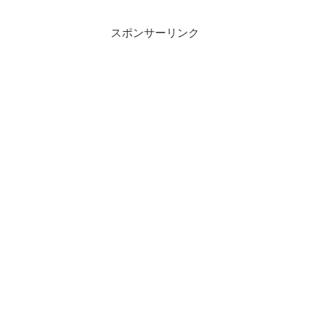
6.6.2、PHPのバージョンは8....
スポンサーリンク