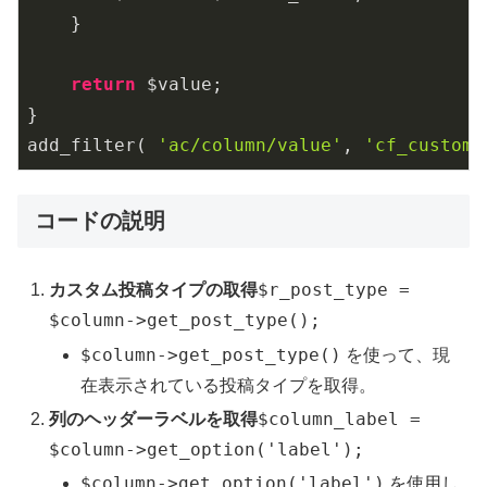
    }

return
 $value;

}

add_filter( 
'ac/column/value'
, 
'cf_custom_
コードの説明
$r_post_type =
カスタム投稿タイプの取得
$column->get_post_type();
$column->get_post_type()
を使って、現
在表示されている投稿タイプを取得。
$column_label =
列のヘッダーラベルを取得
$column->get_option('label');
$column->get_option('label')
を使用し