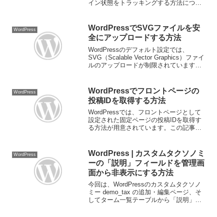
イン状態をトラッキングする方法につい
て解説します。この記事では、GTMの
dataLayerにログイン状態を渡し、GTM側
でデータを活用できるよ...
WordPressでSVGファイルを安
WordPress
全にアップロードする方法
WordPressのデフォルト設定では、
SVG（Scalable Vector Graphics）ファイ
ルのアップロードが制限されています。
しかし、SVGはロゴやアイコンなどのベ
クター画像として非常に便利なフォーマ
ットです。今回は、Word...
WordPressでフロントページの
WordPress
投稿IDを取得する方法
WordPressでは、フロントページとして
設定された固定ページの投稿IDを取得す
る方法が用意されています。この記事で
は、固定ページの投稿IDを取得する方法
を解説します。投稿IDの取得方法フロン
トページとして設定された固定ページの
WordPress | カスタムタクソノミ
WordPress
投稿IDは...
ーの「説明」フィールドを管理画
面から非表示にする方法
今回は、WordPressのカスタムタクソノ
ミー demo_tax の追加・編集ページ、そ
してターム一覧テーブルから「説明」フ
ィールドを非表示にする方法について紹
介します。WordPressのバージョンは