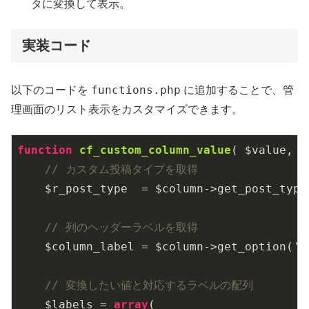
タに変換して表示。
実装コード
functions.php
以下のコードを
に追加することで、管
理画面のリスト表示をカスタマイズできます。
function
cf_custom_column_value
( $value, $
// カスタム投稿タイプを取得
    $r_post_type  = $column->get_post_type(
// 列のヘッダーラベルを取得
    $column_label = $column->get_option(
'l
// 変換したい値と対応するラベルの配列
    $labels = 
array
(
