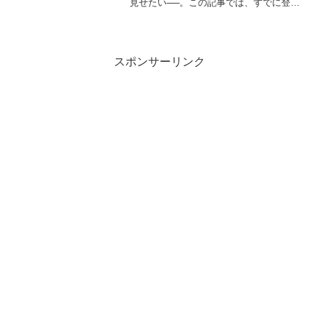
見せたい──。この記事では、すでに登録
されている投稿タイプ「article」の記事を
活用して、管理画面からスライダーをコ
ントロールできる方法を紹介します。
ACF...
スポンサーリンク