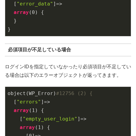
  [
"error_data"
]=>

array
(
0
) {

  }

}
必須項目が不足している場合
ログインIDを指定していなかったり必須項目が不足してい
る場合は以下のエラーオブジェクトが返ってきます。
object(WP_Error)
#12756 (2) {
  [
"errors"
]=>

array
(
1
) {

    [
"empty_user_login"
]=>

array
(
1
) {

      [
0
]=>
