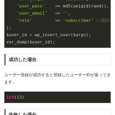
'user_pass'
    => md5(uniqid(rand(), 
1
'user_email'
   => 
''
,

'role'
         => 
'subscriber'
//購読者
);

$user_id = wp_insert_user($args);

var_dump($user_id);
成功した場合
ユーザー登録が成功すると登録したユーザーIDが返ってき
ます。
int
(
13
)
失敗した場合