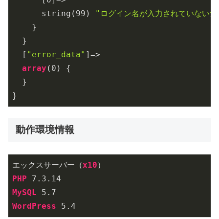
      string(
99
) 
"ログイン名が入力されていないた
    }

  }

  [
"error_data"
]=>

array
(
0
) {

  }

}
動作環境情報
エックスサーバー（
x10
PHP
 7
.3
.14
MySQL
 5
.7
WordPress
 5
.4