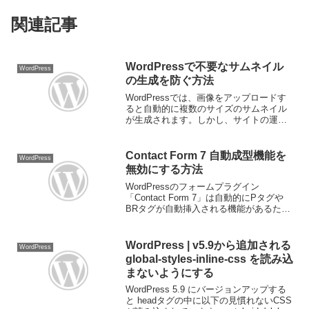
関連記事
WordPressで不要なサムネイル
WordPress
の生成を防ぐ方法
WordPressでは、画像をアップロードす
ると自動的に複数のサイズのサムネイル
が生成されます。しかし、サイトの運営
によっては不要なサムネイルが増えてし
まい、サーバー容量を圧迫する原因にな
ります。この記事では、不要なサムネイ
Contact Form 7 自動成型機能を
WordPress
ルの生成を防ぐ方...
無効にする方法
WordPressのフォームプラグイン
「Contact Form 7」は自動的にPタグや
BRタグが自動挿入される機能があるため
レイアウトが崩れてしまう場合がありま
す。レイアウトが崩れた表示画像自動成
型機能により挿入されたBRタグ、Pタグ
WordPress | v5.9から追加される
WordPress
によ...
global-styles-inline-css を読み込
まないようにする
WordPress 5.9 にバージョンアップする
と headタグの中に以下の見慣れないCSS