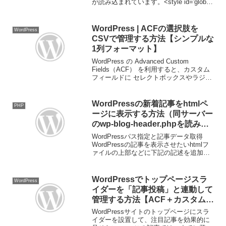
が読み込まれています。<style id='global-
styles-inline-css' type='text/css'>body{--
wp...
WordPress | ACFの選択肢を
WordPress
CSVで管理する方法【シンプルな
1列フォーマット】
WordPress の Advanced Custom
Fields（ACF） を利用すると、カスタム
フィールドに セレクトボックスやラジオ
ボタンの選択肢を追加 できます。しか
し、管理画面で手入力するのは手間がか
かります。本記事では、選択肢...
WordPressの新着記事をhtmlペ
PHP
ージに表示する方法（同サーバー
のwp-blog-header.phpを読み込
む場合）
WordPressパス指定と記事データ取得
WordPressの記事を表示させたいhtmlフ
ァイルの上部などに下記の記述を追加し
ます。wp-blog-header.php のパスを指定
して読み込みWordPressの機能を使える
ようにするため...
WordPressでトップページスラ
WordPress
イダーを「記事投稿」と連動して
管理する方法【ACF＋カスタム投
稿タイプ＋JS対応】
WordPressサイトのトップページにスラ
イダーを設置して、注目記事を効果的に