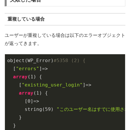
重複している場合
ユーザーが重複している場合は以下のエラーオブジェクト
が返ってきます。
object(WP_Error)
#5358 (2) {
  [
"errors"
]=>

array
(
1
) {

    [
"existing_user_login"
]=>

array
(
1
) {

      [
0
]=>

      string(
59
) 
"このユーザー名はすでに使用され
    }

  }
