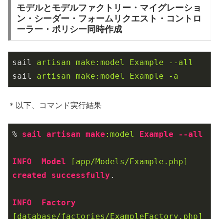
モデルとモデルファクトリー・マイグレーショ
ン・シーダー・フォームリクエスト・コントロ
ーラー・ポリシー同時作成
sail
artisan make:model Example --all
sail
artisan make:model Example -a
＊以下、コマンド実行結果
% 
sail
artisan
make
:model
Example
--all
INFO
Model
[app/Models/Example.php]
created
successfully
.  

INFO
Factory
[database/factories/ExampleFactory.php]