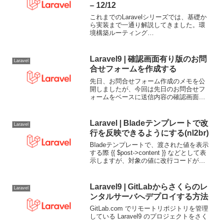
– 12/12
これまでのLaravelシリーズでは、基礎か
ら実装まで一通り解説してきました。環
境構築ルーティング
ControllerBladeEloquentMigrationForm /
ValidationAPI認証これらを理解すれば、
Laravel...
Laravel9 | 確認画面有り版のお問
Laravel
合せフォームを作成する
先日、お問合せフォーム作成のメモを公
開しましたが、今回は先日のお問合せフ
ォームをベースに送信内容の確認画面を
追加したバージョンの内容です。フォー
ムコントローラ改修確認ページ用のアク
ション追加# /app/Http/Controllers/F...
Laravel | Bladeテンプレートで改
Laravel
行を反映できるようにする(nl2br)
Bladeテンプレートで、渡された値を表示
する際 {{ $post->content }} などとして表
示しますが、対象の値に改行コードが入
っていても改行されずに表示されます。
改行を反映するには nl2br() を追加います
が、{{ }} ...
Laravel9 | GitLabからさくらのレ
Laravel
ンタルサーバへデプロイする方法
GitLab.com でリモートリポジトリを管理
している Laravel9 のプロジェクトをさく