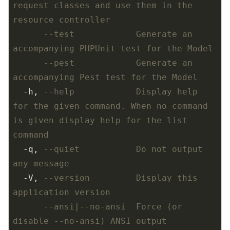
request classes and use them in the 
resource controller
--test            Generate an 
accompanying PHPUnit test for the Model
--pest            Generate an 
accompanying Pest test for the Model
  -h, 
--help            Display help 
for the given command. When no command 
is given display help for the list 
command
  -q, 
--quiet           Do not output 
any message
  -V, 
--version         Display this 
application version
--ansi|--no-ansi  Force (or 
disable --no-ansi) ANSI output