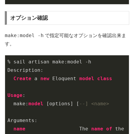
オプション確認
make:model -h
で指定可能なオプションを確認出来ま
す。
% sail artisan make:model -h

Description:

Create
 a 
new
 Eloquent 
model
class
Usage
:

  make:
model
 [options] [
--] <name>
Arguments:

name
                  The 
name
of
 the 