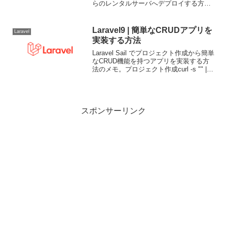
らのレンタルサーバへデプロイする方法
のメモ。PHPバージョン確認Laravel9 の
動作要件以外のバージョンであったり開
発環境と異なるバージョン...
Laravel9 | 簡単なCRUDアプリを
Laravel
実装する方法
Laravel Sail でプロジェクト作成から簡単
なCRUD機能を持つアプリを実装する方
法のメモ。プロジェクト作成curl -s "" |
bashコンテナ起動cd post-appsail up -dモ
デル作成モデル作成と同時にマイグレ...
スポンサーリンク