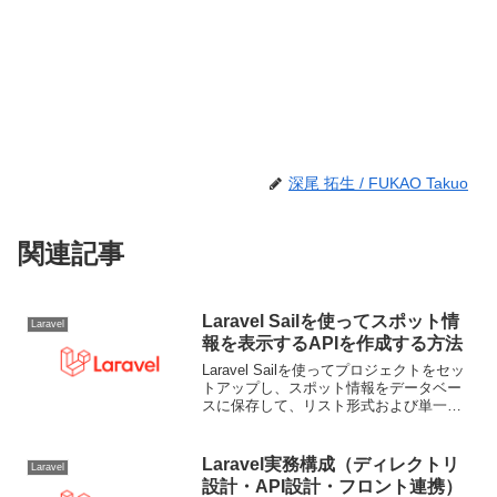
深尾 拓生 / FUKAO Takuo
関連記事
Laravel Sailを使ってスポット情
Laravel
報を表示するAPIを作成する方法
Laravel Sailを使ってプロジェクトをセッ
トアップし、スポット情報をデータベー
スに保存して、リスト形式および単一の
スポット情報をAPIで表示する手順を紹介
します。手順概要Laravelプロジェクトの
作成（Laravel Sailを使...
Laravel実務構成（ディレクトリ
Laravel
設計・API設計・フロント連携）