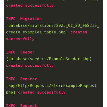
created
successfully
.  

INFO
Migration
[database/migrations/2023_01_20_062219_
create_examples_table.php]
created
successfully
.  

INFO
Seeder
[database/seeders/ExampleSeeder.php]
created
successfully
.  

INFO
Request
[app/Http/Requests/StoreExampleRequest.
php]
created
successfully
.  

INFO
Request