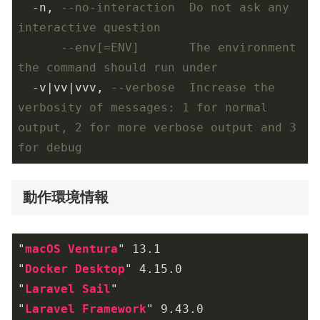
  -n, 
--no-interaction  Do not ask any 
interactive question
--env[=ENV]       The environment 
the command should run under
  -v|vv|vvv, 
--verbose  Increase the 
verbosity of messages: 1 for normal 
output, 2 for more verbose output and 3 
for debug
動作環境情報
"
macOS
Ventura
" 13
.1
"
Docker
Desktop
" 4
.15
.0
"
Laravel
Sail
"

"
Laravel
Framework
" 9
.43
.0