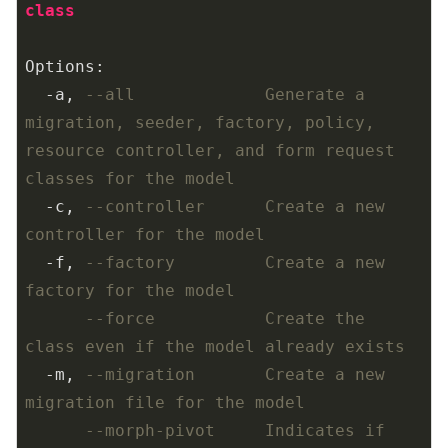
class
Options:

  -a, 
--all             Generate a 
migration, seeder, factory, policy, 
resource controller, and form request 
classes for the model
  -c, 
--controller      Create a new 
controller for the model
  -f, 
--factory         Create a new 
factory for the model
--force           Create the 
class even if the model already exists
  -m, 
--migration       Create a new 
migration file for the model
--morph-pivot     Indicates if 