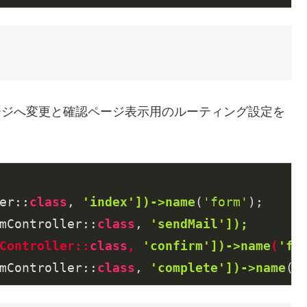
ページへ変更と確認ページ表示用のルーティング設定を
er::
class
, 
'index'])->name
(
'form'
);

mController::
class
, 
'sendMail']);
Controller::
class
, 
'confirm'])->name
(
'fo
mController::
class
, 
'complete'])->name
(
'