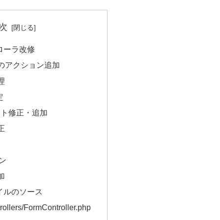
次
ローラ改修
のアクション追加
理
定
レート修正・追加
正
タン
加
イルのソース
rollers/FormController.php