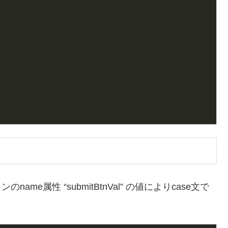
me属性 “submitBtnVal” の値によりcase文で