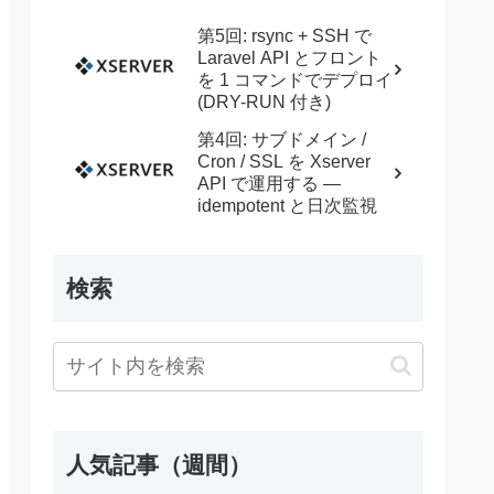
第5回: rsync + SSH で
Laravel API とフロント
を 1 コマンドでデプロイ
(DRY-RUN 付き)
第4回: サブドメイン /
Cron / SSL を Xserver
API で運用する —
idempotent と日次監視
検索
人気記事（週間）