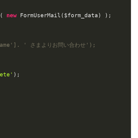
( 
new
 FormUserMail($form_data) );

a['name']. ' さまよりお問い合わせ');
ete'
);
