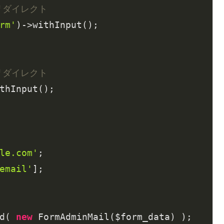
リダイレクト
rm'
)->withInput();

リダイレクト
thInput();

le.com'
;

email'
];

d( 
new
 FormAdminMail($form_data) );
