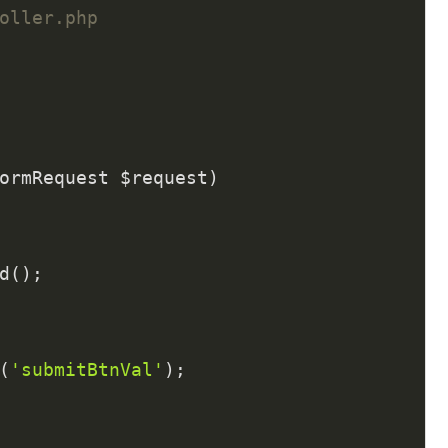
oller.php
ormRequest $request)
d();

(
'submitBtnVal'
);
