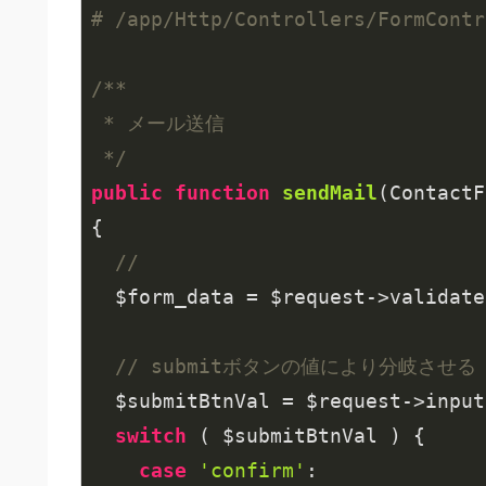
# /app/Http/Controllers/FormContr
/**

 * メール送信

 */
public
function
sendMail
(ContactF
{

// 
  $form_data = $request->validate
// submitボタンの値により分岐させる
  $submitBtnVal = $request->input
switch
 ( $submitBtnVal ) {

case
'confirm'
:
