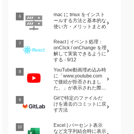
mac に tmux をインスト
ールする方法と基本的な
使い方・メリットまとめ
React | イベント処理：
onClick / onChange を理
解して実装できるように
する - 9/12
YouTube動画埋め込み時
に「www.youtube.com
で接続が拒否されまし
た。」が表示された際に
確認すること
Gitで特定のファイルだ
けを過去のコミットに戻
す方法
Excel | パーセント表示
など文字列結合時に表示