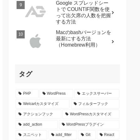
Google スプレッドシー
トで COUNTIF関数を使
って出欠席の人数を把握
する方法
Macのbashバージョンを
最新にする方法
（Homebrew利用）
タグ
PHP
WordPress
エックスサーバー
Welcartカスタマイズ
フィルターフック
rm.confirm'
);
アクションフック
WordPressカスタマイズ
form.complete'
);
add_action
WordPressプラグイン
スニペット
add_filter
Git
React