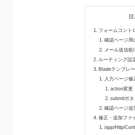
目
フォームコント
確認ページ用
メール送信処
ルーティング設
Bladeテンプ
入力ページ修
action変更
submitボ
確認ページ追
修正・追加ファ
/app/Http/Cont