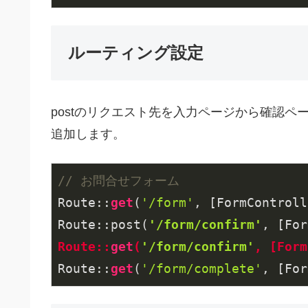
ルーティング設定
postのリクエスト先を入力ページから確認
追加します。
// お問合せフォーム
Route::
get
(
'/form'
, [FormControll
Route::post(
'/form/confirm'
, [For
Route::
get
(
'/form/confirm'
, [Form
Route::
get
(
'/form/complete'
, [For