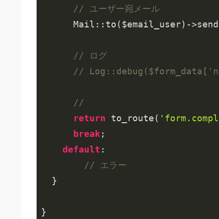
// ユーザー宛メール
      Mail::to($email_user)->send
// ログ
// Log::debug($form_dat
// 
return
 to_route(
'form.compl
break
;

default
:

// エラー
  }

}