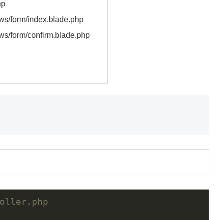
hp
ews/form/index.blade.php
ews/form/confirm.blade.php
oller.php