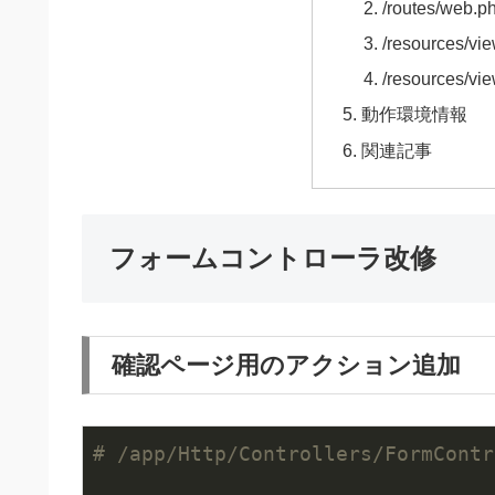
/routes/web.p
/resources/vi
/resources/vi
動作環境情報
関連記事
フォームコントローラ改修
確認ページ用のアクション追加
# /app/Http/Controllers/FormContr