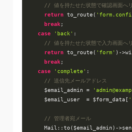
// 値を持たせた状態で確認画面へ
return
 to_route(
'form.confi
break
;

case
'back'
:

// 値を持たせた状態で入力画面へ
return
 to_route(
'form'
)->wi
break
;

case
'complete'
:

// 送信先メールアドレス
      $email_admin = 
'admin@examp
      $email_user  = $form_data[
'
// 管理者宛メール
      Mail::to($email_admin)->sen