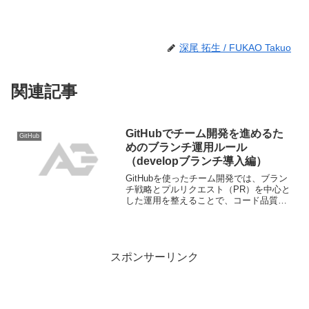
深尾 拓生 / FUKAO Takuo
関連記事
GitHubでチーム開発を進めるた
GitHub
めのブランチ運用ルール
（developブランチ導入編）
GitHubを使ったチーム開発では、ブラン
チ戦略とプルリクエスト（PR）を中心と
した運用を整えることで、コード品質を
保ちつつ効率よく共同作業が進められま
す。本記事では、developブランチを取り
入れた基本的な開発フローを紹介しま
す。プロジ...
スポンサーリンク