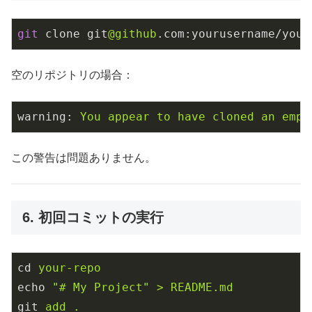
git
 clone git
@github
.com:yourusername/your
空のリポジトリの場合：
warning
: 
You appear to have cloned an empt
この警告は問題ありません。
6. 初回コミットの実行
cd
your-repo
echo
"# My Project" > README.md
git
add .