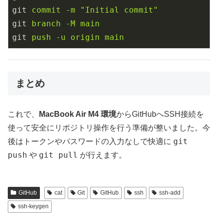
git
commit -m "Initial commit"
git
branch -M main
git
push -u origin main
まとめ
これで、
MacBook Air M4 環境
からGitHubへSSH接続を
使って安全にリポジトリ操作を行う準備が整いました。今
git
後はトークンやパスワードの入力なしで快適に
push
git pull
や
が行えます。
GitHub
cat
Git
GitHub
ssh
ssh-add
ssh-keygen