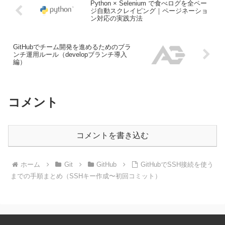
Python × Selenium で食べログを全ペー
ジ自動スクレイピング｜ページネーショ
ン対応の実践方法
GitHubでチーム開発を進めるためのブラ
ンチ運用ルール（developブランチ導入
編）
コメント
コメントを書き込む
ホーム
Git
GitHub
GitHubでSSH接続を使う
までの手順まとめ（SSHキー作成〜初回コミット）