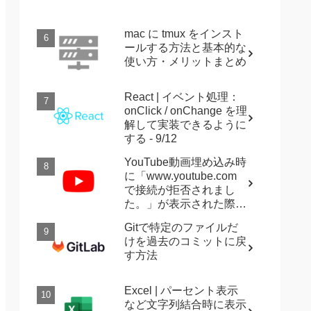
mac に tmux をインスト
ールする方法と基本的な
使い方・メリットまとめ
React | イベント処理：
onClick / onChange を理
解して実装できるように
する - 9/12
YouTube動画埋め込み時
に「www.youtube.com
で接続が拒否されまし
た。」が表示された際に
確認すること
Gitで特定のファイルだ
けを過去のコミットに戻
す方法
Excel | パーセント表示
など文字列結合時に表示