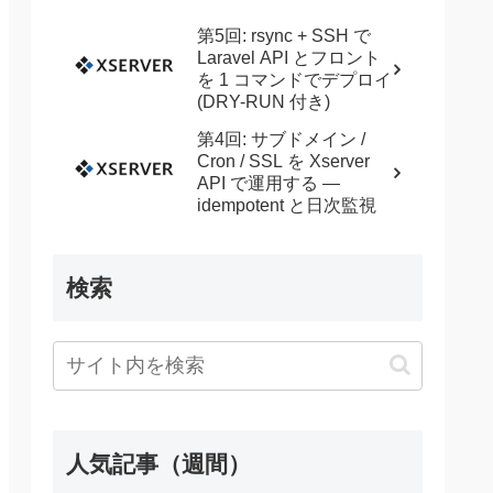
第5回: rsync + SSH で
Laravel API とフロント
を 1 コマンドでデプロイ
(DRY-RUN 付き)
第4回: サブドメイン /
Cron / SSL を Xserver
API で運用する —
idempotent と日次監視
検索
人気記事（週間）