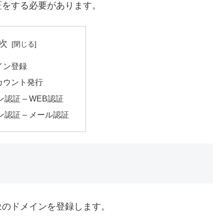
証をする必要があります。
次
イン登録
カウント発行
認証 – WEB認証
ン認証 – メール認証
象のドメインを登録します。