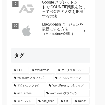
Google スプレッドシー
トで COUNTIF関数を使
って出欠席の人数を把握
する方法
Macのbashバージョンを
最新にする方法
（Homebrew利用）
タグ
PHP
WordPress
エックスサーバー
Welcartカスタマイズ
フィルターフック
アクションフック
WordPressカスタマイズ
add_action
WordPressプラグイン
スニペット
add_filter
Git
React