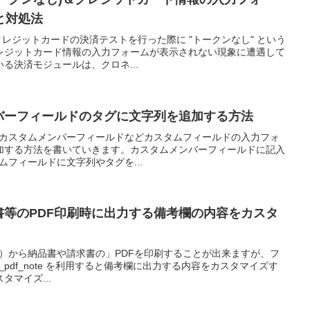
と対処法
トのクレジットカードの決済テストを行った際に "トークンなし" という
レジットカード情報の入力フォームが表示されない現象に遭遇して
る決済モジュールは、クロネ...
ムメンバーフィールドのタグに文字列を追加する方法
定したカスタムメンバーフィールドなどカスタムフィールドの入力フォ
加する方法を書いていきます。カスタムメンバーフィールドに記入
タムフィールドに文字列やタグを...
請求書等のPDF印刷時に出力する備考欄の内容をカスタ
画面）から納品書や請求書の」PDFを印刷することが出来ますが、フ
lter_pdf_note を利用すると備考欄に出力する内容をカスタマイズす
マイズ...