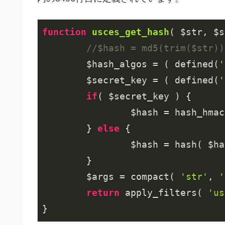
function
usces_get_hash
( $str, $s
//$hash = md5(trim($str))
	$hash_algos = ( defined(
'
	$secret_key = ( defined(
'
if
( $secret_key ) {

		$hash = hash_hmac( $hash_algos, $str.$salt, $secret_key );

	} 
else
 {

		$hash = hash( $hash_algos, $str.$salt );

	}

	$args = compact( 
'str'
, 
'
return
 apply_filters( 
'us
}