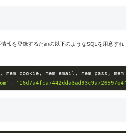
情報を登録するための以下のようなSQLを用意すれ
。
om'
, 
'16d7a4fca7442dda3ad93c9a726597e4'
,