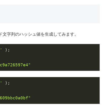
うパスワード文字列のハッシュ値を生成してみます。
'
 );

c9a726597e4"
'
 );

609bbc0a0bf"