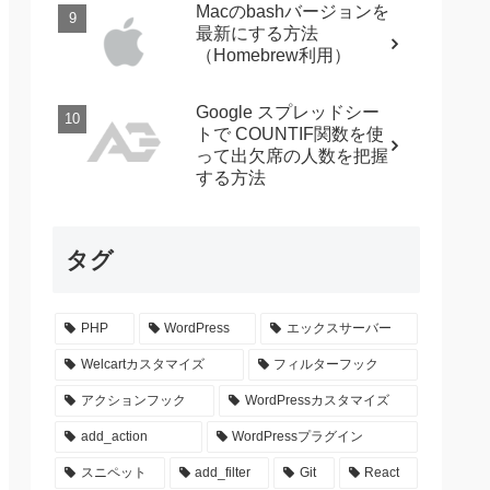
Macのbashバージョンを
最新にする方法
（Homebrew利用）
Google スプレッドシー
トで COUNTIF関数を使
って出欠席の人数を把握
する方法
タグ
PHP
WordPress
エックスサーバー
Welcartカスタマイズ
フィルターフック
アクションフック
WordPressカスタマイズ
add_action
WordPressプラグイン
スニペット
add_filter
Git
React