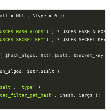
alt = NULL, $type = 
0
 )
{

;
USCES_HASH_ALGOS'
) ) ? USCES_HASH_ALGOS 
USCES_SECRET_KEY'
) ) ? USCES_SECRET_KEY 
salt'
, 
'type'
 );

ces_filter_get_hash'
, $hash, $args );
