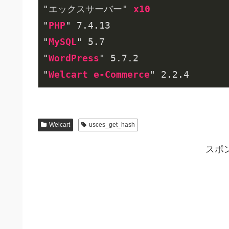
"エックスサーバー" 
x10
"
PHP
" 7
.4
.13
"
MySQL
" 5
.7
"
WordPress
" 5
.7
.2
"
Welcart
e-Commerce
" 2
.2
.4
Welcart
usces_get_hash
スポ