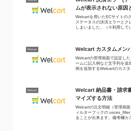
Welcart
ムが表示されない原因
Welcartを用いたECサイ
ステータスの決済エラーとク
しまいました。（※利用してい
Welcart カスタ
Welcart
Welcartの管理画面で設
ームに記入例など文字列を追
例を追加するWelcartのカス
Welcart 納品書・
Welcart
マイズする方法
Welcartの注文明細（管理
ィルターフックの usces_fi
ることが出来ます。備考欄カスタ