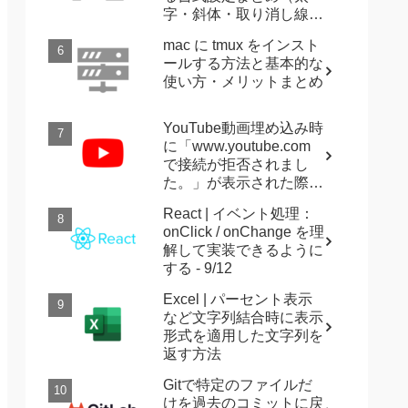
字・斜体・取り消し線・
強調など）
mac に tmux をインスト
ールする方法と基本的な
使い方・メリットまとめ
YouTube動画埋め込み時
に「www.youtube.com
で接続が拒否されまし
た。」が表示された際に
確認すること
React | イベント処理：
onClick / onChange を理
解して実装できるように
 
'山田'
, 
'店舗'
, 
'やまだ'
, 
'てんぽ'
, 
''
, 
''
, 
する - 9/12
Excel | パーセント表示
など文字列結合時に表示
形式を適用した文字列を
返す方法
Gitで特定のファイルだ
けを過去のコミットに戻