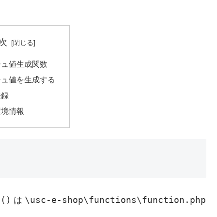
次
シュ値生成関数
シュ値を生成する
登録
環境情報
h()
\usc-e-shop\functions\function.php
は