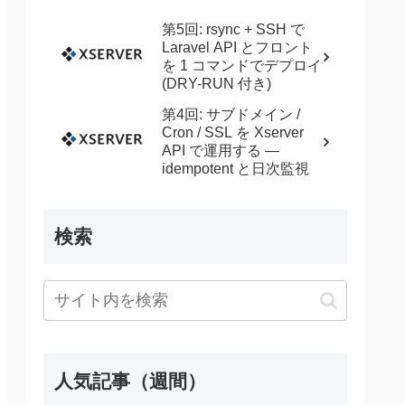
第5回: rsync + SSH で
Laravel API とフロント
を 1 コマンドでデプロイ
(DRY-RUN 付き)
: 
'md5'
;

第4回: サブドメイン /
Cron / SSL を Xserver
: 
''
;

API で運用する —
idempotent と日次監視
検索
人気記事（週間）