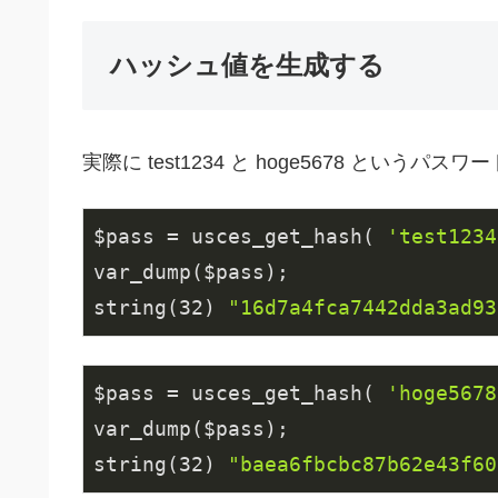
ハッシュ値を生成する
実際に test1234 と hoge5678 とい
$pass = usces_get_hash( 
'test1234
var_dump($pass);

string(
32
) 
"16d7a4fca7442dda3ad93
$pass = usces_get_hash( 
'hoge5678
var_dump($pass);

string(
32
) 
"baea6fbcbc87b62e43f60