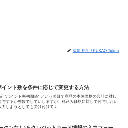
深尾 拓生 / FUKAO Takuo
獲得ポイント数を条件に応じて変更する方法
本設定 "ポイント率初期値" という項目で商品の本体価格の合計に対し
付与するか整数でしていしますが、税込み価格に対して付与したい
力しようとしても受け付けてく...
ー(トークンなし)＆クレジットカード情報の入力フォー