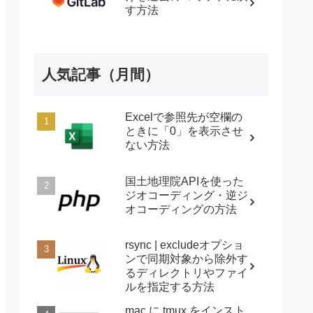
す方法
人気記事（月間）
Excelで参照先が空欄の
ときに「0」を表示させ
ない方法
国土地理院APIを使った
ジオコーディング・逆ジ
オコーディングの方法
rsync | excludeオプショ
ンで同期対象から除外す
るディレクトリやファイ
ルを指定する方法
mac に tmux をインスト