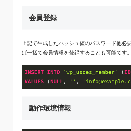
会員登録
上記で生成したハッシュ値のパスワード他必要
ば一括で会員情報を登録することも可能です
INSERT
INTO
`wp_usces_member`
 (
ID
VALUES
 (
NULL
, 
''
, 
'info@example.c
動作環境情報