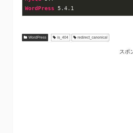
WordPress
 5
.4
.1
WordPress
is_404
redirect_canonical
スポ