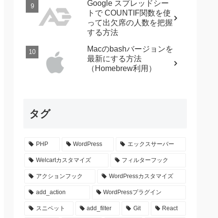
Google スプレッドシー
トで COUNTIF関数を使
って出欠席の人数を把握
する方法
Macのbashバージョンを
最新にする方法
（Homebrew利用）
タグ
PHP
WordPress
エックスサーバー
Welcartカスタマイズ
フィルターフック
アクションフック
WordPressカスタマイズ
add_action
WordPressプラグイン
スニペット
add_filter
Git
React