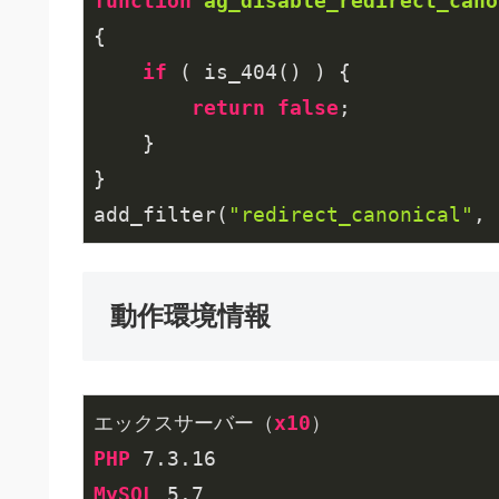
function
ag_disable_redirect_cano
{

if
 ( is_404() ) {

return
false
;

    }

}

add_filter(
"redirect_canonical"
, 
動作環境情報
エックスサーバー（
x10
PHP
 7
.3
.16
MySQL
 5
.7