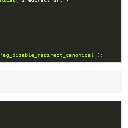
nical
( $redirect_url )
"ag_disable_redirect_canonical"
);