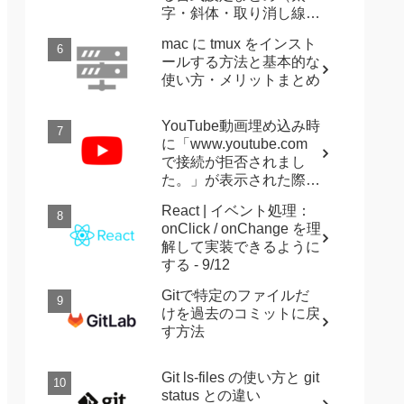
字・斜体・取り消し線・
強調など）
mac に tmux をインスト
ールする方法と基本的な
使い方・メリットまとめ
YouTube動画埋め込み時
に「www.youtube.com
で接続が拒否されまし
た。」が表示された際に
確認すること
React | イベント処理：
onClick / onChange を理
解して実装できるように
する - 9/12
Gitで特定のファイルだ
けを過去のコミットに戻
す方法
Git ls-files の使い方と git
status との違い