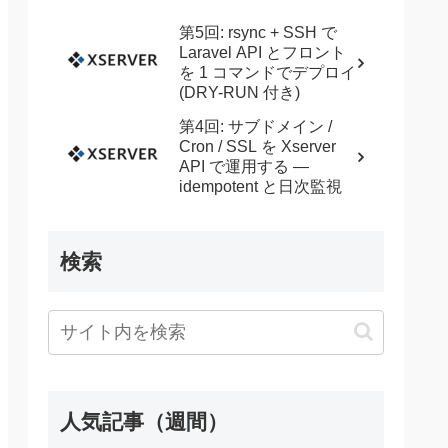
第5回: rsync + SSH で
Laravel API とフロント
を 1 コマンドでデプロイ
(DRY-RUN 付き)
第4回: サブドメイン /
Cron / SSL を Xserver
API で運用する —
idempotent と日次監視
検索
人気記事（週間）