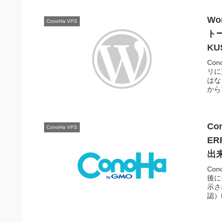
W
ConoHa VPS
トー
KU
Co
リに
はな
から
Co
ConoHa VPS
ER
出
Co
後に
示さ
認）E