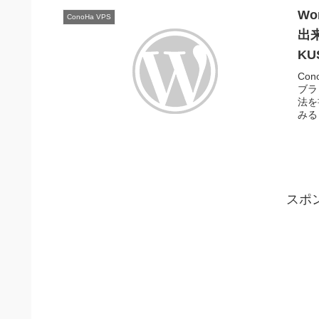
W
ConoHa VPS
出来
KU
Co
ブラ
法を
みる
スポ