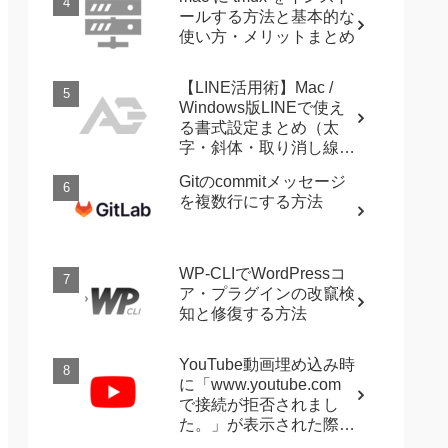
ールする方法と基本的な
使い方・メリットまとめ
【LINE活用術】Mac /
Windows版LINEで使え
る書式設定まとめ（太
字・斜体・取り消し線・
強調など）
Gitのcommitメッセージ
を複数行にする方法
WP-CLIでWordPressコ
ア・プラグインの改竄検
知と修復する方法
YouTube動画埋め込み時
に「www.youtube.com
で接続が拒否されまし
た。」が表示された際に
確認すること