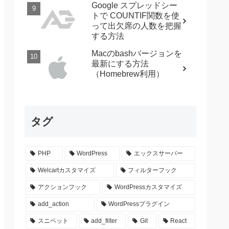
Google スプレッドシー
トで COUNTIF関数を使
って出欠席の人数を把握
する方法
Macのbashバージョンを
最新にする方法
（Homebrew利用）
タグ
PHP
WordPress
エックスサーバー
Welcartカスタマイズ
フィルターフック
アクションフック
WordPressカスタマイズ
add_action
WordPressプラグイン
スニペット
add_filter
Git
React