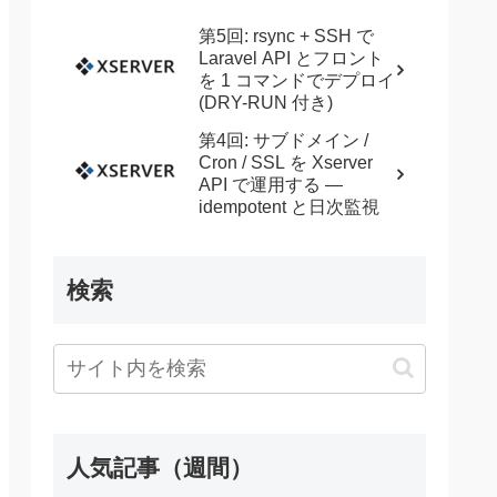
第5回: rsync + SSH で
Laravel API とフロント
を 1 コマンドでデプロイ
(DRY-RUN 付き)
第4回: サブドメイン /
Cron / SSL を Xserver
API で運用する —
idempotent と日次監視
検索
人気記事（週間）