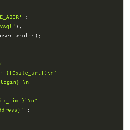
E_ADDR'
];

ysql'
);

user->roles);

"
 ({$site_url})\n"
login}`\n"
"
n_time}`\n"
dress}`"
;
