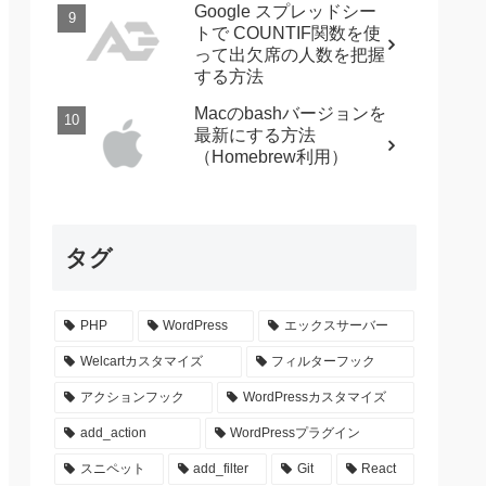
Google スプレッドシー
トで COUNTIF関数を使
って出欠席の人数を把握
する方法
Macのbashバージョンを
最新にする方法
（Homebrew利用）
タグ
PHP
WordPress
エックスサーバー
Welcartカスタマイズ
フィルターフック
アクションフック
WordPressカスタマイズ
add_action
WordPressプラグイン
スニペット
add_filter
Git
React