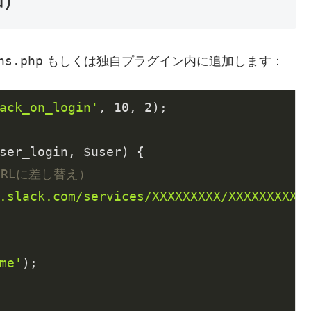
加）
ns.php
もしくは独自プラグイン内に追加します：
ack_on_login'
, 
10
, 
2
);

ser_login, $user)
{

たURLに差し替え）
.slack.com/services/XXXXXXXXX/XXXXXXXXX/
me'
);
