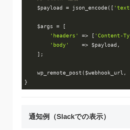
    $payload = json_encode([
'text
    $args = [

'headers'
 => [
'Content-Ty
'body'
    => $payload,

    ];

    wp_remote_post($webhook_url, 
}
通知例（Slackでの表示）