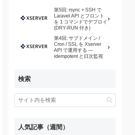
第5回: rsync + SSH で
Laravel API とフロント
を 1 コマンドでデプロイ
(DRY-RUN 付き)
第4回: サブドメイン /
Cron / SSL を Xserver
API で運用する —
idempotent と日次監視
検索
人気記事（週間）