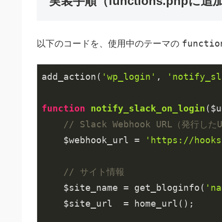
実装手順（functions.phpに追
functio
以下のコードを、使用中のテーマの
add_action(
'wp_login'
, 
'notify_sl
function
notify_slack_on_login
($u
// Slack Webhook URL（発行し
    $webhook_url = 
'https://hooks
// サイト情報
    $site_name = get_bloginfo(
'na
    $site_url  = home_url();
