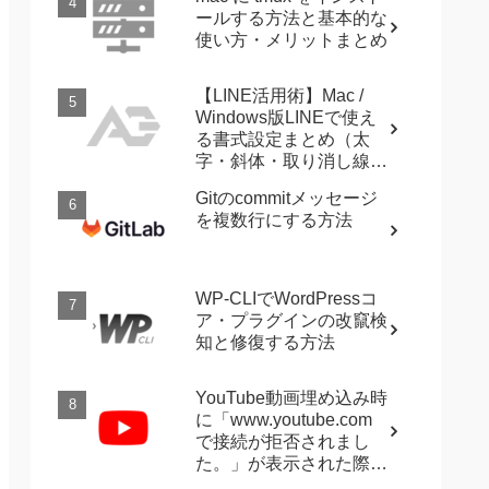
ールする方法と基本的な
使い方・メリットまとめ
【LINE活用術】Mac /
Windows版LINEで使え
る書式設定まとめ（太
字・斜体・取り消し線・
強調など）
Gitのcommitメッセージ
を複数行にする方法
WP-CLIでWordPressコ
ア・プラグインの改竄検
知と修復する方法
YouTube動画埋め込み時
に「www.youtube.com
で接続が拒否されまし
た。」が表示された際に
確認すること