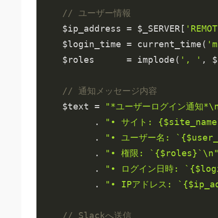
// ユーザー情報
    $ip_address = $_SERVER[
'REMOT
    $login_time = current_time(
'm
    $roles      = implode(
', '
, $
// 通知メッセージ内容
    $text = 
"*ユーザーログイン通知*\n
          . 
"• サイト: {$site_name}
          . 
"• ユーザー名: `{$user_
          . 
"• 権限: `{$roles}`\n
          . 
"• ログイン日時: `{$logi
          . 
"• IPアドレス: `{$ip_ad
// Slackへ送信