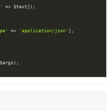
'
 => $text]);

pe'
 => 
'application/json'
],

$args);
