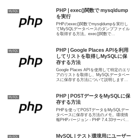
PHP | exec()関数で mysqldump
MySQL
を実行
PHPのexec()関数でmysqldumpを実行し
てMySQLデータベースのダンプファイル
を取得する方法。exec()関数で
mysqldump を実行<?php/** * PHPの
exec() で mysqldump を実行する */...
PHP | Google Places APIを利用
MySQL
してリストを取得しMySQLに保
存する方法
Google Places APIを使用して特定のエリ
アのリストを取得し、MySQLデータベー
スに保存する方法について説明します。
必要な準備Google Maps APIキーの取得
PHP環境の準備MySQLデータベースの設
定指定可能なカテゴ...
PHP | POSTデータをMySQLに保
MySQL
存する方法
PHPを使ってPOSTデータをMySQLデー
タベースに保存する方法のメモ。環境情
報PHPバージョン - PHP 7.4.33サーバー
- エックスサーバー（x10）必要なファイ
ルconfig.php - データベース接続情報を含
むファイルs...
MySQL | テスト環境用にユーザー
MySQL