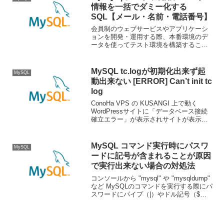
情報を一括でダミー化する
SQL【メール・名前・電話番号】
会員制のウェブサービスやアプリケーシ
ョンを開発・運用する際、本番環境のデ
ータを使ってテスト環境を構築すること
はよくあります。しかし、実在するユー
ザーの情報（メールアドレス、氏名、電
話番号など）をそのまま使ってしまう
MySQL tc.logが初期化出来ず起
MySQL
と、誤送信や個人情報漏洩と...
動出来ない [ERROR] Can’t init tc
log
ConoHa VPS の KUSANGI 上で動く
WordPressサイトに「データベース接続
確立エラー」が表示されサイトが表示出
来ないと報告を受けました。ディスク残
量不足が原因かと思い調査してみました
が別の原因でしたので、その調査内容と
MySQL コマンド実行時にパスワ
MySQL
解...
ードに記号が含まれることが原因
で実行出来ない場合の対処法
コンソールから "mysql" や "mysqldump"
など MySQLのコマンドを実行する際にパ
スワードにパイプ（|）やドル記号（$）
など記号が含まれている場合に実行でき
ないことがあります。パスワードをシン
グルクォーテーションで囲むM...