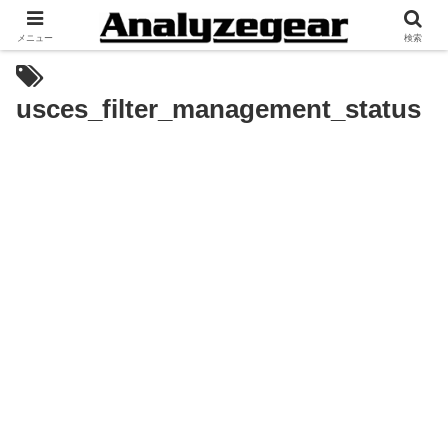
メニュー
検索
usces_filter_management_status