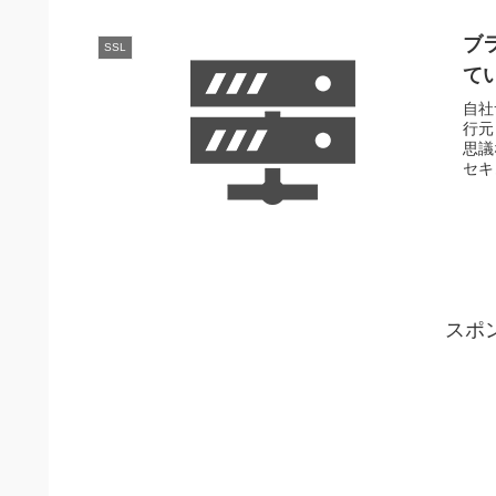
ブ
SSL
て
自社
行元
思議
セキ
スポ