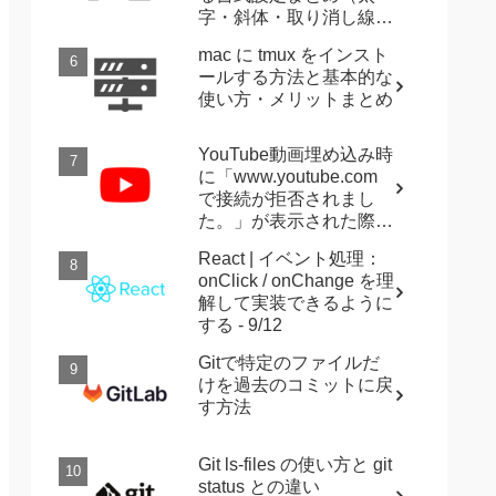
字・斜体・取り消し線・
強調など）
mac に tmux をインスト
ールする方法と基本的な
使い方・メリットまとめ
YouTube動画埋め込み時
に「www.youtube.com
で接続が拒否されまし
た。」が表示された際に
確認すること
React | イベント処理：
onClick / onChange を理
解して実装できるように
する - 9/12
Gitで特定のファイルだ
けを過去のコミットに戻
す方法
Git ls-files の使い方と git
status との違い