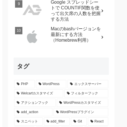
Google スプレッドシー
トで COUNTIF関数を使
って出欠席の人数を把握
する方法
Macのbashバージョンを
最新にする方法
（Homebrew利用）
タグ
PHP
WordPress
エックスサーバー
Welcartカスタマイズ
フィルターフック
アクションフック
WordPressカスタマイズ
add_action
WordPressプラグイン
スニペット
add_filter
Git
React