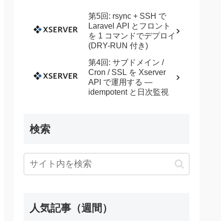
第5回: rsync + SSH で
Laravel API とフロント
を 1 コマンドでデプロイ
(DRY-RUN 付き)
第4回: サブドメイン /
Cron / SSL を Xserver
API で運用する —
idempotent と日次監視
検索
人気記事（週間）