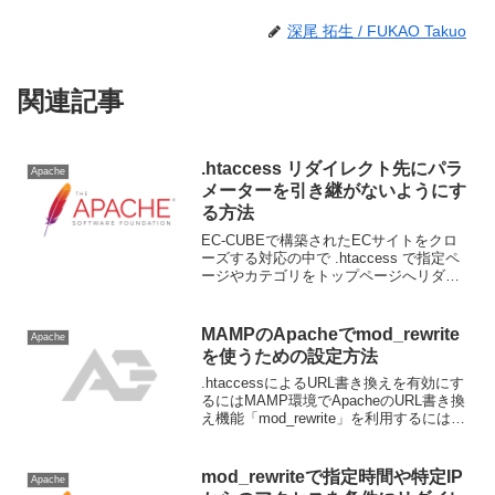
深尾 拓生 / FUKAO Takuo
関連記事
.htaccess リダイレクト先にパラ
Apache
メーターを引き継がないようにす
る方法
EC-CUBEで構築されたECサイトをクロ
ーズする対応の中で .htaccess で指定ペ
ージやカテゴリをトップページへリダイ
レクトさせる対応を行ったのですが、カ
テゴリや商品詳細ページなどパラメータ
ーがついているページからリダイレクト
MAMPのApacheでmod_rewrite
Apache
する際...
を使うための設定方法
.htaccessによるURL書き換えを有効にす
るにはMAMP環境でApacheのURL書き換
え機能「mod_rewrite」を利用するには、
いくつかの設定変更が必要です。本記事
では、macOS上のMAMPでmod_rewrite
を有効にす...
mod_rewriteで指定時間や特定IP
Apache