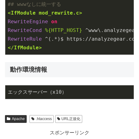
## wwwなしに統一する
<IfModule mod_rewrite.c>
RewriteEngine
on
RewriteCond
%{HTTP_HOST}
RewriteRule
 ^(.*)$ https://analyzegear.co.
</IfModule>
動作環境情報
エックスサーバー（x10）
Apache
.htaccess
URL正規化
スポンサーリンク