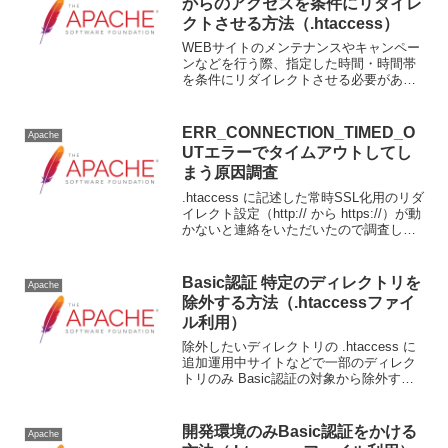
からのアクセスを条件にリダイレ
クトさせる方法（.htaccess）
WEBサイトのメンテナンスやキャンペー
ンなどを行う際、指定した時間・時間帯
を条件にリダイレクトさせる必要がある
場合があります。今回は、mod_rewriteの
機能で時間指定やIPアドレスを条件にし
たリダイレクト処理を .htaccessファ...
ERR_CONNECTION_TIMED_O
Apache
UTエラーでタイムアウトしてし
まう原因調査
.htaccess に記述した常時SSL化用のリダ
イレクト設定（http:// から https://）が動
かないと連絡をいただいたので調査した
内容を書いていきます。ブラウザで確認
Google Chrome で対象サイトを http:// ...
Basic認証 特定のディレクトリを
Apache
除外する方法（.htaccessファイ
ル利用）
除外したいディレクトリの .htaccess に
追加運用中サイトなどで一部のディレク
トリのみ Basic認証の対象から除外する
には対象ディレクトリの ".htaccess" に
以下のコードを追加します。Satisfy
AnyOrder al...
開発環境のみBasic認証をかける
Apache