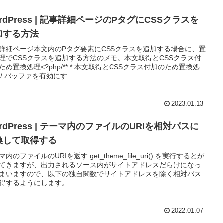
rdPress | 記事詳細ページのPタグにCSSクラスを
加する方法
詳細ページ本文内のPタグ要素にCSSクラスを追加する場合に、置
理でCSSクラスを追加する方法のメモ。本文取得とCSSクラス付
ため置換処理<?php/** * 本文取得とCSSクラス付加のため置換処
/// バッファを有効にす...
2023.01.13
rdPress | テーマ内のファイルのURIを相対パスに
換して取得する
内のファイルのURIを返す get_theme_file_uri() を実行するとが
てきますが、出力されるソース内がサイトアドレスだらけになっ
まいますので、以下の独自関数でサイトアドレスを除く相対パス
得するようにします。 ...
2022.01.07