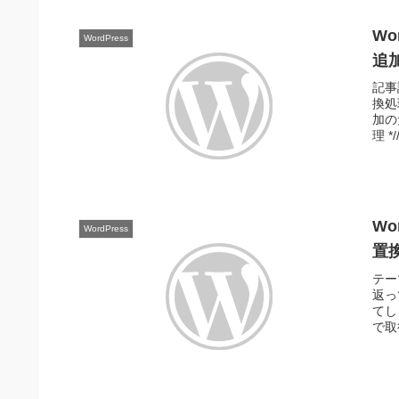
Wo
WordPress
追
記事
換処
加の
理 *
Wo
WordPress
置
テーマ
返っ
てし
で取