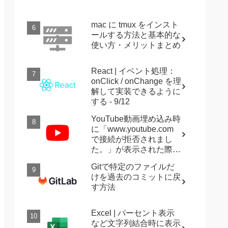
mac に tmux をインスト
ールする方法と基本的な
使い方・メリットまとめ
React | イベント処理：
onClick / onChange を理
解して実装できるように
する - 9/12
YouTube動画埋め込み時
に「www.youtube.com
で接続が拒否されまし
た。」が表示された際に
確認すること
Gitで特定のファイルだ
けを過去のコミットに戻
す方法
Excel | パーセント表示
など文字列結合時に表示