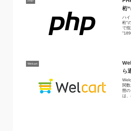
PH
PHP
桁
ハイ
桁"
で指
"189
We
Welcart
ら
Wel
関数
態の
は、