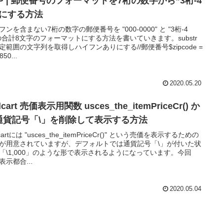
P | 郵便番号のフォーマットを7桁の数字から”3桁-4
”にする方法
フンを含まない7桁の数字の郵便番号を "000-0000" と "3桁-4
の合計8文字のフォーマットにする方法を書いていきます。substr
定範囲の文字列を取得しハイフンありにする//郵便番号$zipcode =
850...
2020.05.20
lcart 売価表示用関数 usces_the_itemPriceCr() か
通貨記号「\」を削除して表示する方法
cartには "usces_the_itemPriceCr()" という売価を表示するための
が用意されていますが、デフォルトでは通貨記号「\」が付いた状
「\1,000」のような形で表示されるようになっています。今回
表示都合...
2020.05.04