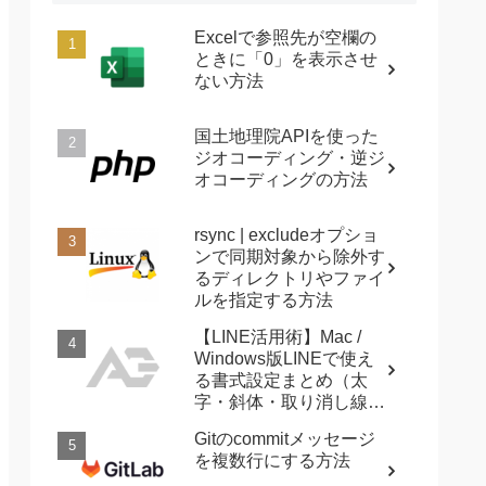
Excelで参照先が空欄の
ときに「0」を表示させ
ない方法
国土地理院APIを使った
ジオコーディング・逆ジ
オコーディングの方法
rsync | excludeオプショ
ンで同期対象から除外す
るディレクトリやファイ
ルを指定する方法
【LINE活用術】Mac /
Windows版LINEで使え
る書式設定まとめ（太
字・斜体・取り消し線・
強調など）
Gitのcommitメッセージ
を複数行にする方法