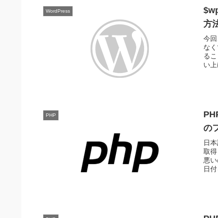
$w
WordPress
方
今回
なく
るこ
い上
P
PHP
の
日本
取得
悪い
日付