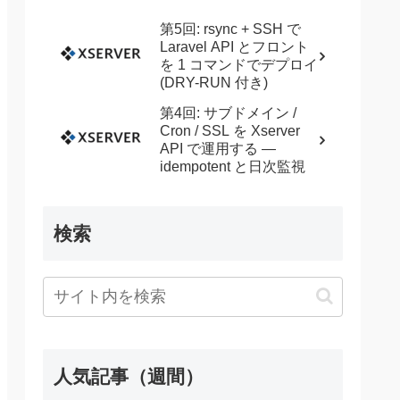
第5回: rsync + SSH で
Laravel API とフロント
を 1 コマンドでデプロイ
(DRY-RUN 付き)
第4回: サブドメイン /
Cron / SSL を Xserver
API で運用する —
idempotent と日次監視
検索
人気記事（週間）