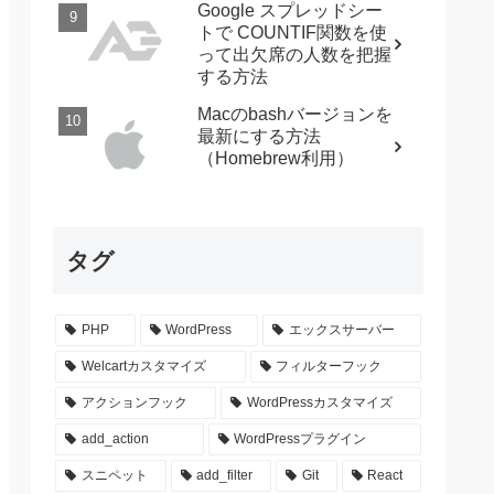
Google スプレッドシー
トで COUNTIF関数を使
って出欠席の人数を把握
する方法
Macのbashバージョンを
最新にする方法
（Homebrew利用）
タグ
PHP
WordPress
エックスサーバー
Welcartカスタマイズ
フィルターフック
アクションフック
WordPressカスタマイズ
add_action
WordPressプラグイン
スニペット
add_filter
Git
React