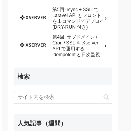
第5回: rsync + SSH で
Laravel API とフロント
を 1 コマンドでデプロイ
(DRY-RUN 付き)
第4回: サブドメイン /
Cron / SSL を Xserver
API で運用する —
idempotent と日次監視
検索
人気記事（週間）