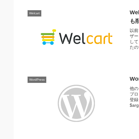
We
Welcart
も
以前
ザー
して
たの
W
WordPress
他の
プロ
登録
$args