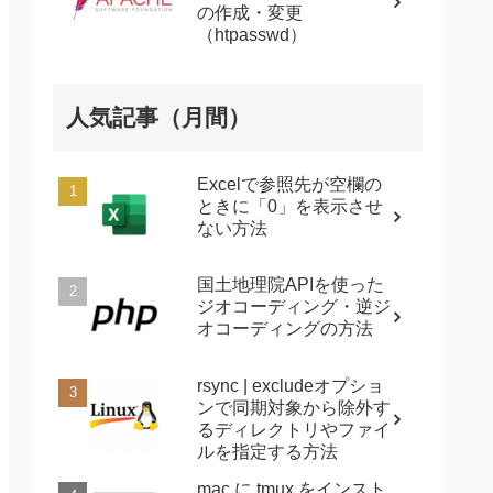
の作成・変更
（htpasswd）
人気記事（月間）
Excelで参照先が空欄の
ときに「0」を表示させ
ない方法
国土地理院APIを使った
ジオコーディング・逆ジ
オコーディングの方法
rsync | excludeオプショ
ンで同期対象から除外す
るディレクトリやファイ
ルを指定する方法
mac に tmux をインスト