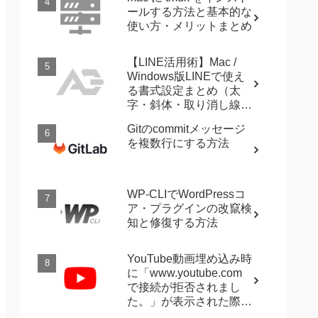
ールする方法と基本的な
使い方・メリットまとめ
【LINE活用術】Mac /
Windows版LINEで使え
る書式設定まとめ（太
字・斜体・取り消し線・
強調など）
Gitのcommitメッセージ
を複数行にする方法
WP-CLIでWordPressコ
ア・プラグインの改竄検
知と修復する方法
YouTube動画埋め込み時
に「www.youtube.com
で接続が拒否されまし
た。」が表示された際に
確認すること