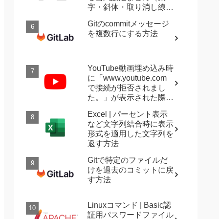
字・斜体・取り消し線・
強調など）
Gitのcommitメッセージ
を複数行にする方法
YouTube動画埋め込み時
に「www.youtube.com
で接続が拒否されまし
た。」が表示された際に
確認すること
Excel | パーセント表示
など文字列結合時に表示
形式を適用した文字列を
返す方法
Gitで特定のファイルだ
けを過去のコミットに戻
す方法
Linuxコマンド | Basic認
証用パスワードファイル