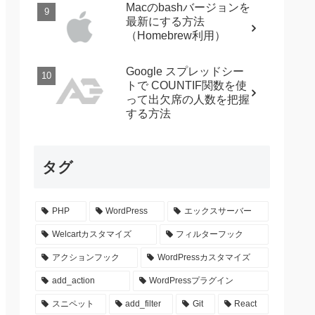
Macのbashバージョンを
最新にする方法
（Homebrew利用）
Google スプレッドシー
トで COUNTIF関数を使
って出欠席の人数を把握
する方法
タグ
PHP
WordPress
エックスサーバー
Welcartカスタマイズ
フィルターフック
アクションフック
WordPressカスタマイズ
add_action
WordPressプラグイン
スニペット
add_filter
Git
React