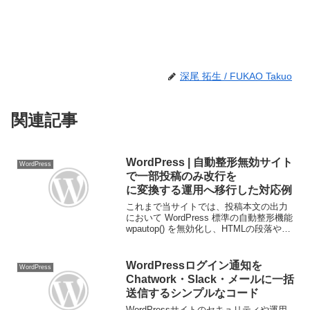
深尾 拓生 / FUKAO Takuo
関連記事
WordPress | 自動整形無効サイト
WordPress
で一部投稿のみ改行を
に変換する運用へ移行した対応例
これまで当サイトでは、投稿本文の出力
において WordPress 標準の自動整形機能
wpautop() を無効化し、HTMLの段落や改
行をすべて手動で記述する運用を行って
いました。// wpautop（自動整形）を無効
remove_fil...
WordPressログイン通知を
WordPress
Chatwork・Slack・メールに一括
送信するシンプルなコード
WordPressサイトのセキュリティや運用