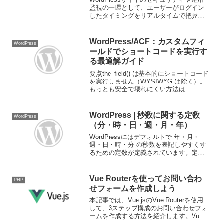
監視の一環として、ユーザーがログイン
したタイミングをリアルタイムで把握す
る仕組みが求められる場面は少なくあり
ません。今回は、Chatwork・Slack・メー
ルの3種類の通知手段にまとめてログイ
WordPress/ACF：カスタムフィ
WordPress
ン...
ールドでショートコードを実行す
る最適解ガイド
要点the_field() は基本的にショートコード
を実行しません（WYSIWYG は除く）。
もっとも安全で壊れにくい方法は
get_field() → do_shortcode() の手動ラッ
プ。規模が大きいなら ACFの acf/for...
WordPress | 秒数に関する定数
WordPress
（分・時・日・週・月・年）
WordPressにはデフォルトで 年・月・
週・日・時・分 の秒数を表記しやすくす
るための定数が定義されています。定数
の定義場所"wp-includes/default-
constants.php" の function wp_initia...
Vue Routerを使ってお問い合わ
PHP
せフォームを作成しよう
本記事では、Vue.jsのVue Routerを使用
して、3ステップ構成のお問い合わせフォ
ームを作成する方法を紹介します。Vue