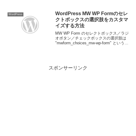
Routerを利用することで、画面ごとに
URLを分けて直感的な操作性を実現しま
す。使用技術とバージョン情報Vu...
WordPress MW WP Formのセレ
WordPress
クトボックスの選択肢をカスタマ
イズする方法
MW WP Form のセレクトボックス／ラジ
オボタン／チェックボックスの選択肢は
"mwform_choices_mw-wp-form" という選
択肢変更用のフックを利用することで自
由にカスタマイズすることが可能です。
MW WP Form...
スポンサーリンク