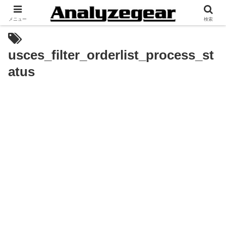
メニュー
検索
usces_filter_orderlist_process_st
atus