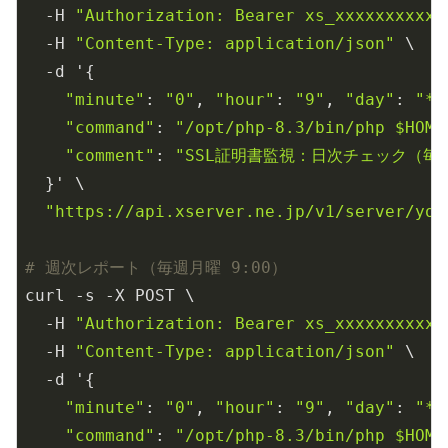
  -H 
"Authorization: Bearer xs_xxxxxxxxxx"
  -H 
"Content-Type: application/json"
 \

  -d '{

"minute"
: 
"0"
, 
"hour"
: 
"9"
, 
"day"
: 
"*"
"command"
: 
"/opt/php-8.3/bin/php $HOME
"comment"
: 
"SSL証明書監視：日次チェック（毎
  }' \

"https://api.xserver.ne.jp/v1/server/you
# 週次レポート（毎週月曜 9:00）
curl -s -X POST \

  -H 
"Authorization: Bearer xs_xxxxxxxxxx"
  -H 
"Content-Type: application/json"
 \

  -d '{

"minute"
: 
"0"
, 
"hour"
: 
"9"
, 
"day"
: 
"*"
"command"
: 
"/opt/php-8.3/bin/php $HOME