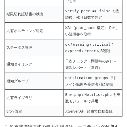
でも可
verify_peer => false
で接
期限切れ証明書の検出
続後、残り日数で判定
SNI（
peer_name
指定）で正し
共有ホスティング対応
い証明書を取得
ok
/
warning
/
critical
/
ステータス管理
expired
/
error
の5段階
日次チェック（問題時のみ）＋
通知タイミング
週次レポート（常時）
notification_groups
でド
通知グループ
メイン範囲を受信者別に制御
Env.php
/
Notifier.php
を複
共有ライブラリ
数モジュールで共用
cron 設定
XServer API 経由で自動登録
TLS 直接接続方式の最大の利点は、ホスティングが増え