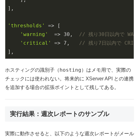
],

'thresholds'
 => [

'warning'
  => 
30
,  
// 残り30日以内で WARN
'critical'
 => 
7
,   
// 残り7日以内で CRITI
],
hosting
ホスティングの識別子（
）はメモ用で、実際の
チェックには使われない。将来的に XServer API との連携
を追加する場合の拡張ポイントとして残してある。
実行結果：週次レポートのサンプル
実際に動作させると、以下のような週次レポートがメール