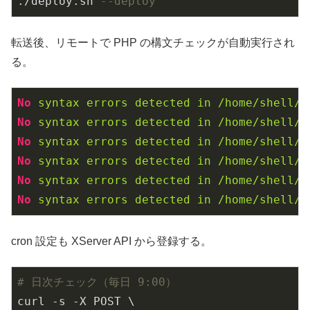
./deploy.sh 
--deploy
転送後、リモートで PHP の構文チェックが自動実行され
る。
No
syntax
errors
detected
in
/home/shell/l
No
syntax
errors
detected
in
/home/shell/l
No
syntax
errors
detected
in
/home/shell/s
No
syntax
errors
detected
in
/home/shell/s
No
syntax
errors
detected
in
/home/shell/s
No
syntax
errors
detected
in
/home/shell/s
cron 設定も XServer API から登録する。
# 日次チェック（毎日 9:00）
curl -s -X POST \
