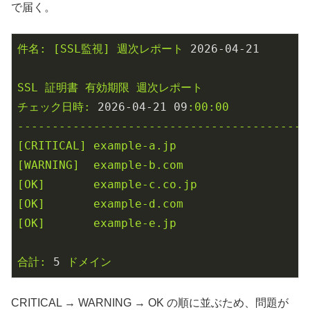
で届く。
件名:
[SSL監視]
週次レポート
2026
-04
-21
SSL
証明書
有効期限
週次レポート
チェック日時:
2026
-04
-21
09
:00:00
------------------------------------------
[CRITICAL]
example-a.jp
[WARNING]
example-b.com
[OK]
example-c.co.jp
[OK]
example-d.com
[OK]
example-e.jp
合計:
5
ドメイン
CRITICAL → WARNING → OK の順に並ぶため、問題が