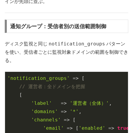
インが先頭に並ぶ。
通知グループ：受信者別の送信範囲制御
notification_groups
ディスク監視と同じ
パターン
を使い、受信者ごとに監視対象ドメインの範囲を制御でき
る。
'notification_groups'
 => [

// 運営者：全ドメインを把握
    [

'label'
   => 
'運営者（全体）'
,

'domains'
 => 
'*'
,

'channels'
 => [

'email'
 => [
'enabled'
 => 
true
,