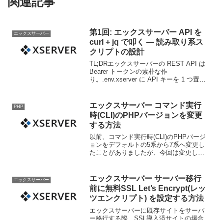
関連記事
第1回: エックスサーバー API を
エックスサーバー
curl + jq で叩く — 読み取り系ス
クリプトの設計
TL;DRエックスサーバーの REST API は
Bearer トークンの素朴な作
り。.env.xserver に API キーを 1 つ置い
て set -a; source; set +a で export、curl -
H "Autho...
エックスサーバー コマンド実行
PHP
時(CLI)のPHPバージョンを変更
する方法
以前、コマンド実行時(CLI)のPHPバージ
ョンをデフォルトの5系から7系へ変更し
たことがありましたが、今回は変更した
PHP7系の中の最新バージョンへ変更した
いと思います。PHPバージョン確認 $
php -v PHP 7.2.34 (cl...
エックスサーバー サーバー移行
エックスサーバー
前に無料SSL Let’s Encrypt(レッ
ツエンクリプト) を設定する方法
エックスサーバーに既存サイトをサーバ
ー移行する際、SSL導入済サイトの場合