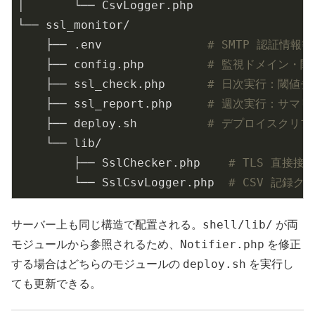
│       └── CsvLogger.php

└── ssl_monitor/

    ├── .env               
# SMTP 認証情報
    ├── config.php         
# 監視ドメイン・
    ├── ssl_check.php      
# 日次実行：閾値
    ├── ssl_report.php     
# 週次実行：サマリ
    ├── deploy.sh          
# デプロイスクリプ
    └── lib/

        ├── SslChecker.php    
# TLS 直接
        └── SslCsvLogger.php  
# CSV 記録ク
shell/lib/
サーバー上も同じ構造で配置される。
が両
Notifier.php
モジュールから参照されるため、
を修正
deploy.sh
する場合はどちらのモジュールの
を実行し
ても更新できる。