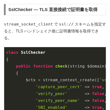
SslChecker — TLS 直接接続で証明書を取得
stream_socket_client
ssl://
で
スキームを指定す
ると、TLS ハンドシェイク後に証明書情報を取得でき
る。
class
SslChecker
{

public
function
check
(string $domain)
:
{

        $ctx = stream_context_create([
'ssl
'capture_peer_cert'
 => 
true
,  
'verify_peer'
       => 
false
, 
'verify_peer_name'
  => 
false
,

'SNI_enabled'
       => 
true
,
