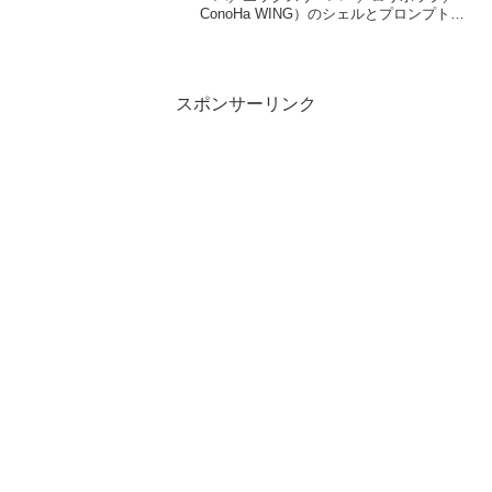
ConoHa WING）のシェルとプロンプト表
示フォーマットを確認してみました。シ
ェルとプロンプト表示フォーマット各レ
ンタルサーバのシェルを "echo $SHEL"
...
スポンサーリンク