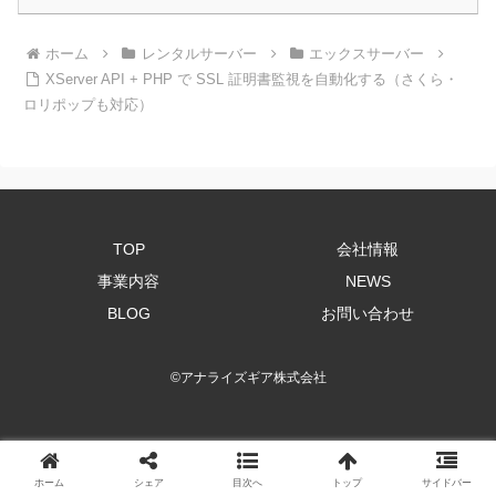
ホーム
レンタルサーバー
エックスサーバー
XServer API + PHP で SSL 証明書監視を自動化する（さくら・
ロリポップも対応）
TOP
会社情報
事業内容
NEWS
BLOG
お問い合わせ
©
アナライズギア株式会社
ホーム
シェア
目次へ
トップ
サイドバー