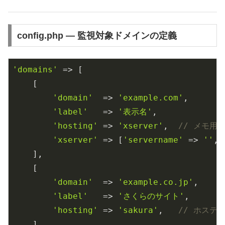
config.php — 監視対象ドメインの定義
'domains'
 => [

    [

'domain'
  => 
'example.com'
,

'label'
   => 
'表示名'
,

'hosting'
 => 
'xserver'
,  
// メモ用
'xserver'
 => [
'servername'
 => 
''
, 
    ],

    [

'domain'
  => 
'example.co.jp'
,

'label'
   => 
'さくらのサイト'
,

'hosting'
 => 
'sakura'
,   
// ホステ
    ],
