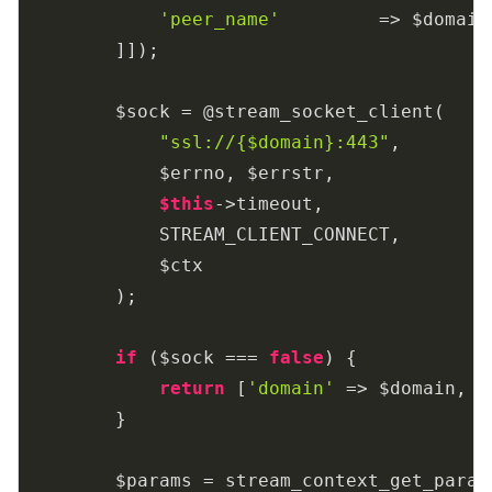
'peer_name'
         => $domain
        ]]);

        $sock = @stream_socket_client(

"ssl://{$domain}:443"
,

            $errno, $errstr,

$this
->timeout,

            STREAM_CLIENT_CONNECT,

            $ctx

        );

if
 ($sock === 
false
) {

return
 [
'domain'
 => $domain, 
'
        }

        $params = stream_context_get_params