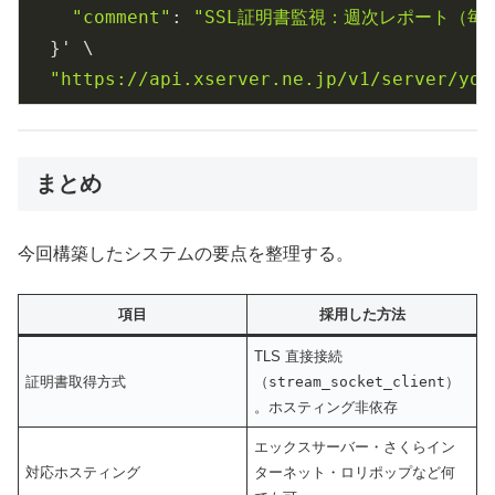
"comment"
: 
"SSL証明書監視：週次レポート（毎
  }' \

"https://api.xserver.ne.jp/v1/server/you
まとめ
今回構築したシステムの要点を整理する。
項目
採用した方法
TLS 直接接続
証明書取得方式
（
stream_socket_client
）
。ホスティング非依存
エックスサーバー・さくらイン
対応ホスティング
ターネット・ロリポップなど何