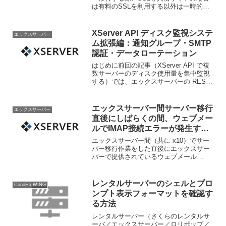
は有料のSSLを利用する以外は一時的に
ダウンタイムを発生させてサーバー移行
させていましたが、いつのまにかトーク
ンファイルでのWeb認証とDNS認証を利
XServer API ディスク監視システ
エックスサーバー
用して事前に無料...
ム拡張編：通知グループ・SMTP
認証・データローテーション
はじめに前回の記事（XServer API で複
数サーバーのディスク使用量を集中監視
する）では、エックスサーバーの REST
API（XServer API）を使って複数サーバ
ーのディスク使用量を PHP で集中監視す
る仕組みを構築した。そ...
エックスサーバー間サーバー移行
エックスサーバー
直後にしばらくの間、ウェブメー
ルでIMAP接続エラーが発生する
原因と対処法
エックスサーバー間（共に x10）でサー
バー移行作業をした直後にエックスサー
バーで提供されているウェブメール
"webmail.xserver.ne.jp" でIMAP接続出来
ないエラーを確認しました。IMAP接続エ
ラーエラー画像エラーメッ...
レンタルサーバーのシェルとプロ
ConoHa WING
ンプト表示フォーマットを確認す
る方法
レンタルサーバー（さくらのレンタルサ
ーバ／エックスサーバー／ロリポップ／