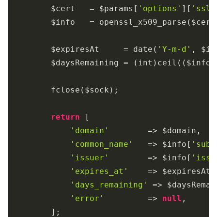
        $cert   = $params[
'options'
][
'ssl'
        $info   = openssl_x509_parse($cert)
        $expiresAt     = date(
'Y-m-d'
, $in
        $daysRemaining = (int)ceil(($info[
        fclose($sock);

return
 [

'domain'
        => $domain,

'common_name'
   => $info[
'subj
'issuer'
        => $info[
'issu
'expires_at'
    => $expiresAt,

'days_remaining'
 => $daysRemain
'error'
         => 
null
,

        ];
