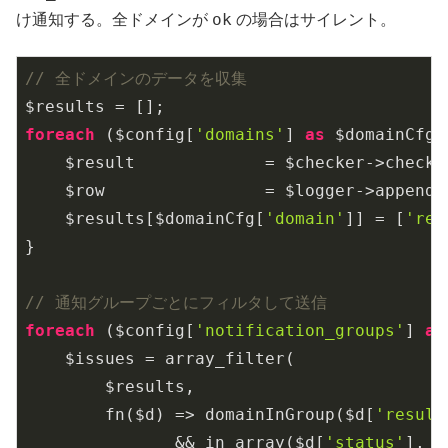
ok
け通知する。全ドメインが
の場合はサイレント。
// 全ドメインのデータを収集
foreach
 ($config[
'domains'
] 
as
 $domainCfg) 
    $result             = $checker->check(
    $row                = $logger->append(
    $results[$domainCfg[
'domain'
]] = [
'res
}

// 通知グループごとにフィルタして送信
foreach
 ($config[
'notification_groups'
] 
as
    $issues = array_filter(

        $results,

        fn($d) => domainInGroup($d[
'result
               && in_array($d[
'status'
], [