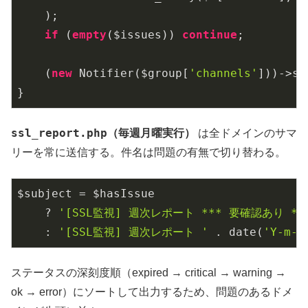
    );

if
 (
empty
($issues)) 
continue
;

    (
new
 Notifier($group[
'channels'
]))->se
}
ssl_report.php
（毎週月曜実行）
は全ドメインのサマ
リーを常に送信する。件名は問題の有無で切り替わる。
$subject = $hasIssue

    ? 
'[SSL監視] 週次レポート *** 要確認あり ***
    : 
'[SSL監視] 週次レポート '
 . date(
'Y-m-d
ステータスの深刻度順（expired → critical → warning →
ok → error）にソートして出力するため、問題のあるドメ