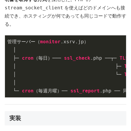
stream_socket_client
を使えばどのドメインへも接
続でき、ホスティングが何であっても同じコードで動作す
る。
管理サーバー（
monitor
.xsrv
.jp
）

  │

  ├─ 
cron
（毎日）─── 
ssl_check
.php
 ──┬─ 
TLS
  │                                  ├─ 
TL
  │                                  └─ 
TL
  │

  └─ 
cron
（毎週月曜）── 
ssl_report
.php
 ── 同
実装