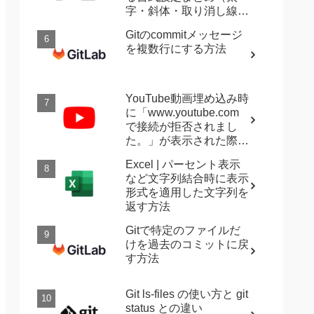
字・斜体・取り消し線・
強調など）
Gitのcommitメッセージ
を複数行にする方法
YouTube動画埋め込み時
に「www.youtube.com
で接続が拒否されまし
た。」が表示された際に
確認すること
Excel | パーセント表示
など文字列結合時に表示
形式を適用した文字列を
返す方法
Gitで特定のファイルだ
けを過去のコミットに戻
す方法
Git ls-files の使い方と git
status との違い