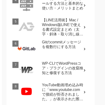
ールする方法と基本的な
使い方・メリットまとめ
【LINE活用術】Mac /
Windows版LINEで使え
る書式設定まとめ（太
字・斜体・取り消し線・
強調など）
Gitのcommitメッセージ
を複数行にする方法
WP-CLIでWordPressコ
ア・プラグインの改竄検
知と修復する方法
YouTube動画埋め込み時
に「www.youtube.com
で接続が拒否されまし
た。」が表示された際に
確認すること