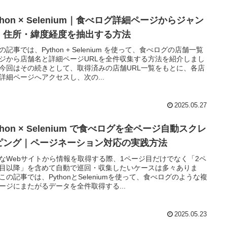
thon × Selenium｜食べログ詳細ページからジャン
・住所・緯度経度を抽出する方法
の記事では、Python + Selenium を使って、食べログの店舗一覧
ジから店舗名と詳細ページURLを全件収集する方法を紹介しまし
今回はその続きとして、取得済みの店舗URL一覧をもとに、各店
詳細ページへアクセスし、次の...
2025.05.27
thon × Selenium で食べログを全ページ自動スクレ
ピング｜ページネーション対応の実践方法
なWebサイトから情報を取得する際、1ページ目だけでなく「2ペ
目以降」を含めて自動で巡回・収集したいケースは多々ありま
この記事では、PythonとSeleniumを使って、食べログのような複
ージにまたがるデータを全件取得する...
2025.05.23