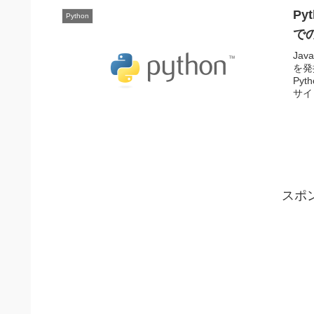
Py
Python
で
Ja
を発
Py
サイ
スポ