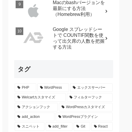
Macのbashバージョンを
最新にする方法
（Homebrew利用）
Google スプレッドシー
トで COUNTIF関数を使
って出欠席の人数を把握
する方法
タグ
PHP
WordPress
エックスサーバー
Welcartカスタマイズ
フィルターフック
アクションフック
WordPressカスタマイズ
add_action
WordPressプラグイン
スニペット
add_filter
Git
React