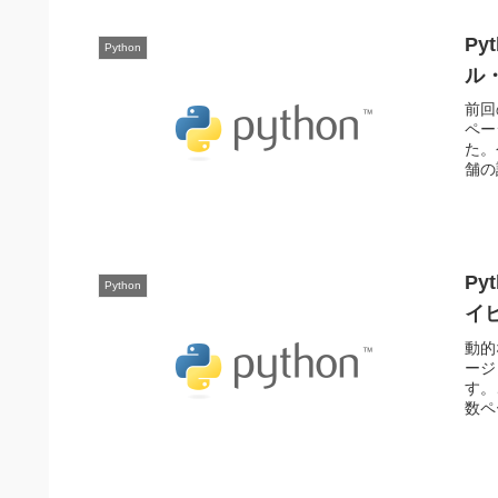
Py
Python
ル
前回
ペー
た。
舗の
Py
Python
イ
動的
ージ
す。
数ペ