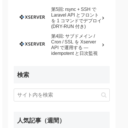
第5回: rsync + SSH で
Laravel API とフロント
を 1 コマンドでデプロイ
(DRY-RUN 付き)
第4回: サブドメイン /
Cron / SSL を Xserver
API で運用する —
idempotent と日次監視
検索
人気記事（週間）