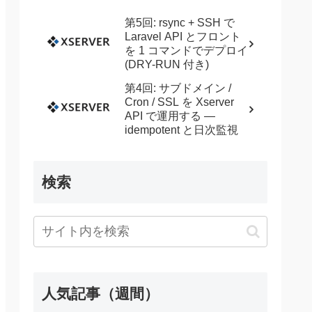
第5回: rsync + SSH で
Laravel API とフロント
を 1 コマンドでデプロイ
(DRY-RUN 付き)
第4回: サブドメイン /
Cron / SSL を Xserver
API で運用する —
idempotent と日次監視
検索
人気記事（週間）