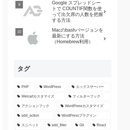
Google スプレッドシー
トで COUNTIF関数を使
って出欠席の人数を把握
する方法
Macのbashバージョンを
最新にする方法
（Homebrew利用）
タグ
PHP
WordPress
エックスサーバー
Welcartカスタマイズ
フィルターフック
アクションフック
WordPressカスタマイズ
add_action
WordPressプラグイン
スニペット
add_filter
Git
React