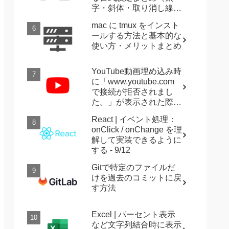
字・斜体・取り消し線・
強調など）
mac に tmux をインスト
ールする方法と基本的な
使い方・メリットまとめ
YouTube動画埋め込み時
に「www.youtube.com
で接続が拒否されまし
た。」が表示された際に
確認すること
React | イベント処理：
onClick / onChange を理
解して実装できるように
する - 9/12
Gitで特定のファイルだ
けを過去のコミットに戻
す方法
Excel | パーセント表示
など文字列結合時に表示