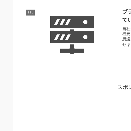
ブ
SSL
て
自社
行元
思議
セキ
スポ