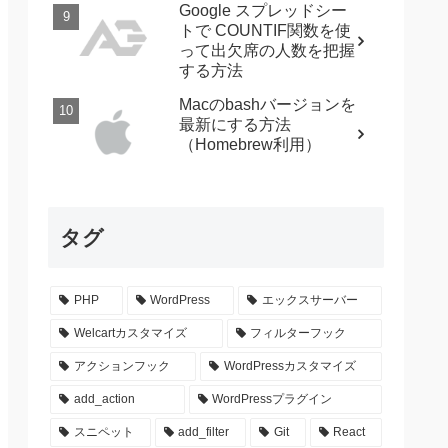
Google スプレッドシー
トで COUNTIF関数を使
って出欠席の人数を把握
する方法
Macのbashバージョンを
最新にする方法
（Homebrew利用）
タグ
PHP
WordPress
エックスサーバー
Welcartカスタマイズ
フィルターフック
アクションフック
WordPressカスタマイズ
add_action
WordPressプラグイン
スニペット
add_filter
Git
React