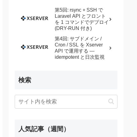
第5回: rsync + SSH で
Laravel API とフロント
を 1 コマンドでデプロイ
(DRY-RUN 付き)
第4回: サブドメイン /
Cron / SSL を Xserver
API で運用する —
idempotent と日次監視
検索
人気記事（週間）