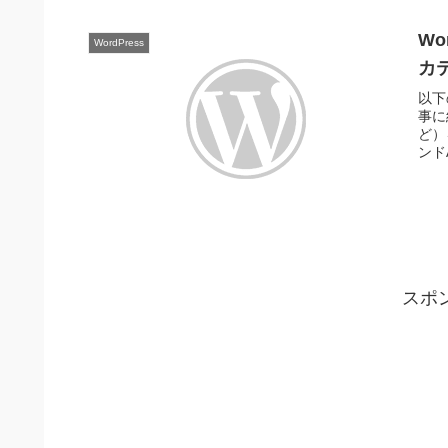
W
WordPress
カ
以下
事に
ど）
ンドA
スポ