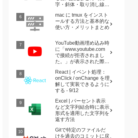
字・斜体・取り消し線・
強調など）
mac に tmux をインスト
ールする方法と基本的な
使い方・メリットまとめ
YouTube動画埋め込み時
に「www.youtube.com
で接続が拒否されまし
た。」が表示された際に
確認すること
React | イベント処理：
onClick / onChange を理
解して実装できるように
する - 9/12
Excel | パーセント表示
など文字列結合時に表示
形式を適用した文字列を
返す方法
Gitで特定のファイルだ
けを過去のコミットに戻