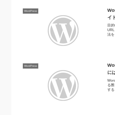
Wo
WordPress
イ
目的
UR
法を
Wo
WordPress
に
Wor
る際
する