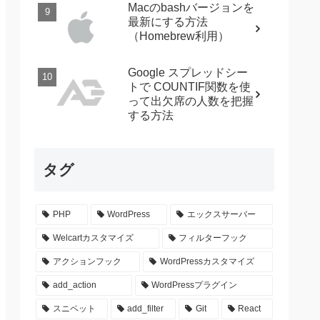
Macのbashバージョンを
最新にする方法
（Homebrew利用）
Google スプレッドシー
トで COUNTIF関数を使
って出欠席の人数を把握
する方法
タグ
PHP
WordPress
エックスサーバー
Welcartカスタマイズ
フィルターフック
アクションフック
WordPressカスタマイズ
add_action
WordPressプラグイン
スニペット
add_filter
Git
React