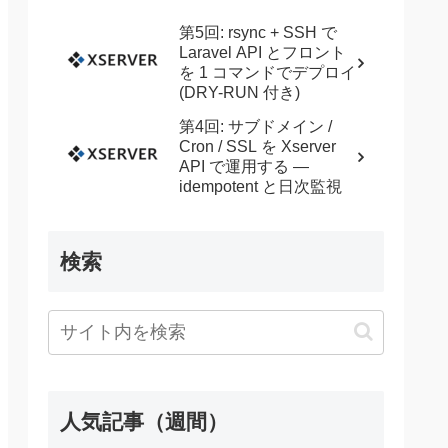
第5回: rsync + SSH で
Laravel API とフロント
を 1 コマンドでデプロイ
(DRY-RUN 付き)
第4回: サブドメイン /
Cron / SSL を Xserver
API で運用する —
idempotent と日次監視
検索
人気記事（週間）