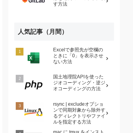
す方法
人気記事（月間）
Excelで参照先が空欄の
ときに「0」を表示させ
ない方法
国土地理院APIを使った
ジオコーディング・逆ジ
オコーディングの方法
rsync | excludeオプショ
ンで同期対象から除外す
るディレクトリやファイ
ルを指定する方法
mac に tmux をインスト