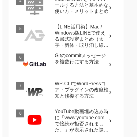
ールする方法と基本的な
使い方・メリットまとめ
【LINE活用術】Mac /
Windows版LINEで使え
る書式設定まとめ（太
字・斜体・取り消し線・
強調など）
Gitのcommitメッセージ
を複数行にする方法
WP-CLIでWordPressコ
ア・プラグインの改竄検
知と修復する方法
YouTube動画埋め込み時
に「www.youtube.com
で接続が拒否されまし
た。」が表示された際に
確認すること