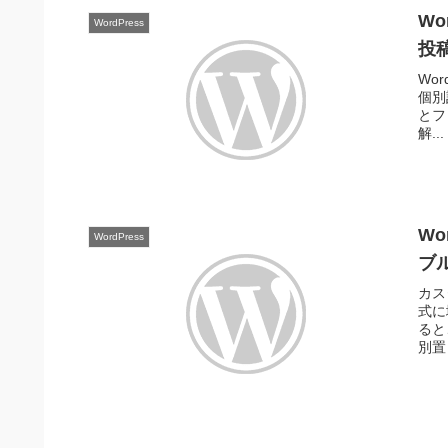
Wo
WordPress
投稿
Wo
個別記
とフ
解...
Wo
WordPress
ブ
カス
式に
ると
別置