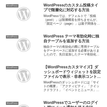
WordPressのカスタム投稿タイ
WordPress
プで階層化に対応する方法
WordPressでは、デフォルトで「投稿
（post）」は階層構造を持ちませんが、
「固定ページ（page）」は親子関係を設
定できます。独自に追加したカスタム投
稿タイプでも、適切な設定を行うことで
階層化に対応することが可能です。1. カ
WordPress テーマ有効化時に独
WordPress
スタム...
自テーブルを追加する方法
独自テーマの有効化の際に専用テーブル
をデータベースに追加する必要がありま
したので、先日追加したテーマ有効化時
に実行されるアクションフックポイント
に追加するテーブル作成用の関数を追加
しました。独自テーブル作成以下のテー
【WordPressカスタマイズ】ダ
WordPress
ブル作成用関数を fun...
ッシュボードウィジェットを設定
ファイルで表示・非表示コントロ
ールする方法
WordPressのダッシュボードには「サイ
トの概要」「アクティビティ」「クイッ
クドラフト」「イベントとニュース」な
ど、さまざまなウィジェットが初期状態
で表示されます。ですが、使わないウィ
ジェットが多く並んでいると、情報が散
WordPressでユーザーのログイ
WordPress
らかって見づらい...