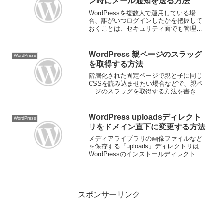
ン時にメール通知を送る方法
WordPressを複数人で運用している場
合、誰がいつログインしたかを把握して
おくことは、セキュリティ面でも管理面
でも非常に重要です。今回は、
WordPressでユーザーがログインした際
に、管理者に自動でメール通知が届くよ
WordPress 親ページのスラッグ
WordPress
うにするカスタマイ...
を取得する方法
階層化された固定ページで親と子に同じ
CSSを読み込ませたい場合などで、親ペ
ージのスラッグを取得する方法を書きま
す。親ページのスラッグ取得 以下のコー
ドを functions.php などに定義します。
/** * 親ページのスラッグ取得 *...
WordPress uploadsディレクト
WordPress
リをドメイン直下に変更する方法
メディアライブラリの画像ファイルなど
を保存する「uploads」ディレクトリは
WordPressのインストールディレクトリ
直下の「wp-content」ディレクトリ内に
ありますが、別の階層に変更するが出来
ます。今回はドメイン直下に変更する
方...
スポンサーリンク